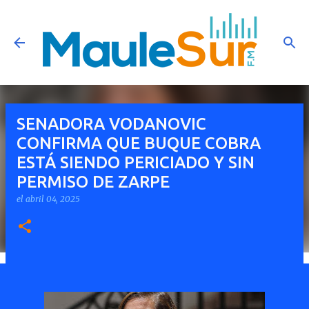
Ir al contenido principal
SENADORA VODANOVIC
CONFIRMA QUE BUQUE COBRA
ESTÁ SIENDO PERICIADO Y SIN
PERMISO DE ZARPE
el
abril 04, 2025