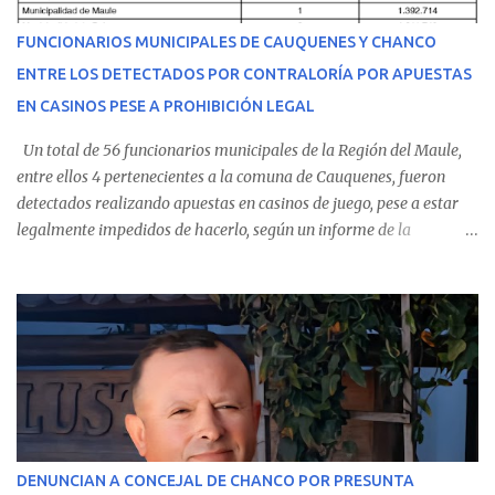
del personal de emergencia terminó falleciendo, sin alcanzar a
recibir atención especializada en el centro de destino. Apenas se
FUNCIONARIOS MUNICIPALES DE CAUQUENES Y CHANCO
conoció la gravedad de su condición, sus padres —residentes en
ENTRE LOS DETECTADOS POR CONTRALORÍA POR APUESTAS
Villarrica— se trasladaron a Cauquenes con la esperanza de una
EN CASINOS PESE A PROHIBICIÓN LEGAL
evolución favorable. No obstante, alrededo...
Un total de 56 funcionarios municipales de la Región del Maule,
entre ellos 4 pertenecientes a la comuna de Cauquenes, fueron
detectados realizando apuestas en casinos de juego, pese a estar
legalmente impedidos de hacerlo, según un informe de la
Contraloría General de la República . Los antecedentes forman
parte del Consolidado de Información Circular (CIC) N° 20, el cual
estableció que estos funcionarios —quienes administran o
custodian fondos públicos— efectuaron transacciones por un
monto total de $116.075.918 entre enero de 2024 y junio de 2025.
En el detalle regional, se indica que en la comuna de Cauquenes se
identificó a cuatro funcionarios involucrados en este tipo de
operaciones. Asimismo, se precisa que uno de los casos
corresponde a un funcionario de la Municipalidad de Chanco,
DENUNCIAN A CONCEJAL DE CHANCO POR PRESUNTA