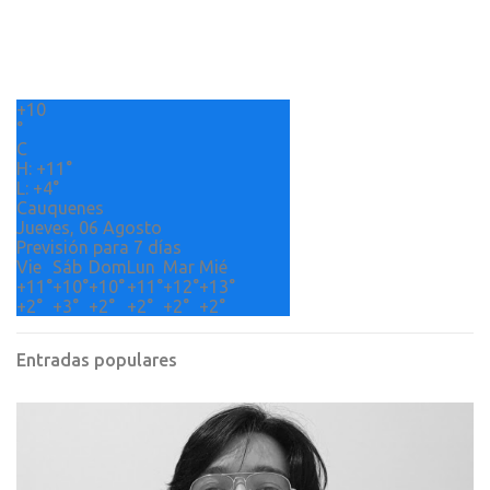
t
a
r
+
10
i
°
o
C
H:
+
11°
s
L:
+
4°
Cauquenes
Jueves, 06 Agosto
Previsión para 7 días
Vie
Sáb
Dom
Lun
Mar
Mié
+
11°
+
10°
+
10°
+
11°
+
12°
+
13°
+
2°
+
3°
+
2°
+
2°
+
2°
+
2°
Entradas populares