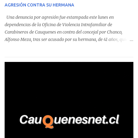
sumándose a otras comunas del Maule donde también se
AGRESIÓN CONTRA SU HERMANA
detectaron incumplimientos a la normativa vigente. El informe
precisa que la mayor cantidad de dinero apostado se registró en
Una denuncia por agresión fue estampada este lunes en
Talca, donde...
dependencias de la Oficina de Violencia Intrafamiliar de
Carabineros de Cauquenes en contra del concejal por Chanco,
Alfonso Meza, tras ser acusado por su hermana, de 41 años, quien
aseguró haber sido víctima de un violento episodio en un predio
agrícola familiar. Según consta en el parte policial, la denunciante
relató que los hechos ocurrieron cerca de las 11:30 horas en el
fundo San Baldomero, ubicado en el sector Dollimbuta, comuna de
Pelluhue. Allí, mientras se encontraba junto a su madre y su hijo
entregando recomendaciones a los trabajadores de la plantación
de frutillas, habría sostenido una discusión con su hermano, quien
permanecía en el lugar a bordo de una camioneta. De acuerdo con
la declaración, tras recriminarle por intervenir con los
trabajadores, el edil descendió del vehículo y, en medio de la
confrontación, la habría tomado de los hombros, empujado al
suelo y agredido con golpes de pies y manos, mientr...