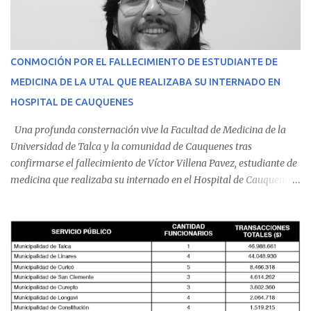
CONMOCIÓN POR EL FALLECIMIENTO DE ESTUDIANTE DE
MEDICINA DE LA UTAL QUE REALIZABA SU INTERNADO EN
HOSPITAL DE CAUQUENES
Una profunda consternación vive la Facultad de Medicina de la
Universidad de Talca y la comunidad de Cauquenes tras
confirmarse el fallecimiento de Víctor Villena Pavez, estudiante de
medicina que realizaba su internado en el Hospital de Cauquenes.
De acuerdo con los antecedentes conocidos, el joven se presentó a
cumplir su jornada en el recinto asistencial manifestando
malestares físicos. Dada la complejidad de su estado de salud, el
equipo médico determinó su traslado de urgencia al Hospital
Regional de Talca y dado la urgencia la ambulancia partió hacia
Talca con escolta de Carabineros. En medio del traslado, el
estudiante de medicina de 25 años, se agravó y pese a los esfuerzos