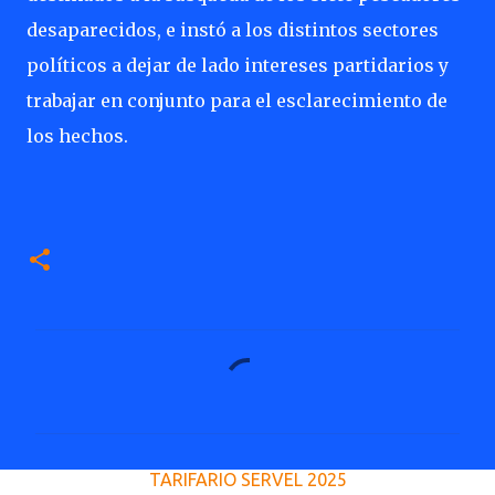
desaparecidos, e instó a los distintos sectores
políticos a dejar de lado intereses partidarios y
trabajar en conjunto para el esclarecimiento de
los hechos.
C
o
m
e
TARIFARIO SERVEL 2025
n