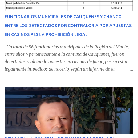
del personal de emergencia terminó falleciendo, sin alcanzar a
recibir atención especializada en el centro de destino. Apenas se
FUNCIONARIOS MUNICIPALES DE CAUQUENES Y CHANCO
conoció la gravedad de su condición, sus padres —residentes en
ENTRE LOS DETECTADOS POR CONTRALORÍA POR APUESTAS
Villarrica— se trasladaron a Cauquenes con la esperanza de una
EN CASINOS PESE A PROHIBICIÓN LEGAL
evolución favorable. No obstante, alrededo...
Un total de 56 funcionarios municipales de la Región del Maule,
entre ellos 4 pertenecientes a la comuna de Cauquenes, fueron
detectados realizando apuestas en casinos de juego, pese a estar
legalmente impedidos de hacerlo, según un informe de la
Contraloría General de la República . Los antecedentes forman
parte del Consolidado de Información Circular (CIC) N° 20, el cual
estableció que estos funcionarios —quienes administran o
custodian fondos públicos— efectuaron transacciones por un
monto total de $116.075.918 entre enero de 2024 y junio de 2025.
En el detalle regional, se indica que en la comuna de Cauquenes se
identificó a cuatro funcionarios involucrados en este tipo de
operaciones. Asimismo, se precisa que uno de los casos
corresponde a un funcionario de la Municipalidad de Chanco,