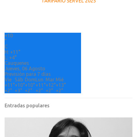
TARIFARIO SERVEL 2025
n
t
a
r
+
10
i
°
o
C
H:
+
11°
s
L:
+
4°
Cauquenes
Jueves, 06 Agosto
Previsión para 7 días
Vie
Sáb
Dom
Lun
Mar
Mié
+
11°
+
10°
+
10°
+
11°
+
12°
+
13°
+
2°
+
3°
+
2°
+
2°
+
2°
+
2°
Entradas populares