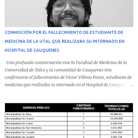
CONMOCIÓN POR EL FALLECIMIENTO DE ESTUDIANTE DE
MEDICINA DE LA UTAL QUE REALIZABA SU INTERNADO EN
HOSPITAL DE CAUQUENES
Una profunda consternación vive la Facultad de Medicina de la
Universidad de Talca y la comunidad de Cauquenes tras
confirmarse el fallecimiento de Víctor Villena Pavez, estudiante de
medicina que realizaba su internado en el Hospital de Cauquenes.
De acuerdo con los antecedentes conocidos, el joven se presentó a
cumplir su jornada en el recinto asistencial manifestando
malestares físicos. Dada la complejidad de su estado de salud, el
equipo médico determinó su traslado de urgencia al Hospital
Regional de Talca y dado la urgencia la ambulancia partió hacia
Talca con escolta de Carabineros. En medio del traslado, el
estudiante de medicina de 25 años, se agravó y pese a los esfuerzos