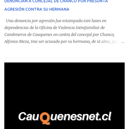
DENUNCIAN A CONCEJAL DE CHANCO POR PRESUNTA
sumándose a otras comunas del Maule donde también se
AGRESIÓN CONTRA SU HERMANA
detectaron incumplimientos a la normativa vigente. El informe
precisa que la mayor cantidad de dinero apostado se registró en
Una denuncia por agresión fue estampada este lunes en
Talca, donde...
dependencias de la Oficina de Violencia Intrafamiliar de
Carabineros de Cauquenes en contra del concejal por Chanco,
Alfonso Meza, tras ser acusado por su hermana, de 41 años, quien
aseguró haber sido víctima de un violento episodio en un predio
agrícola familiar. Según consta en el parte policial, la denunciante
relató que los hechos ocurrieron cerca de las 11:30 horas en el
fundo San Baldomero, ubicado en el sector Dollimbuta, comuna de
Pelluhue. Allí, mientras se encontraba junto a su madre y su hijo
entregando recomendaciones a los trabajadores de la plantación
de frutillas, habría sostenido una discusión con su hermano, quien
permanecía en el lugar a bordo de una camioneta. De acuerdo con
la declaración, tras recriminarle por intervenir con los
trabajadores, el edil descendió del vehículo y, en medio de la
confrontación, la habría tomado de los hombros, empujado al
suelo y agredido con golpes de pies y manos, mientr...