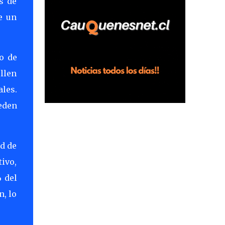
s de
horas en el fundo San Baldomero, ubicado
e un
en el sector Dollimbuta, comuna de
Pelluhue. Allí, mientras se encontraba junto
a su madre y su hijo entregando
vo de
recomendaciones a los trabajadores de la
plantación de frutillas, habría sostenido una
llen
discusión con su hermano, quien permanecía
ales.
en el lugar a bordo de una camioneta. De
ueden
acuerdo con la declaración, tras recriminarle
por intervenir con los trabajadores, el edil
descendió del vehículo y, en medio de la
confrontación, la habría tomado de los
ad de
hombros, empujado al suelo y agredido con
tivo,
golpes de pies y manos, mientr...
 del
n, lo