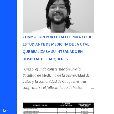
CONMOCIÓN POR EL FALLECIMIENTO DE
ESTUDIANTE DE MEDICINA DE LA UTAL
QUE REALIZABA SU INTERNADO EN
HOSPITAL DE CAUQUENES
Una profunda consternación vive la
Facultad de Medicina de la Universidad de
Talca y la comunidad de Cauquenes tras
confirmarse el fallecimiento de Víctor
Villena Pavez, estudiante de medicina que
realizaba su internado en el Hospital de
Cauquenes. De acuerdo con los antecedentes
 las
conocidos, el joven se presentó a cumplir su