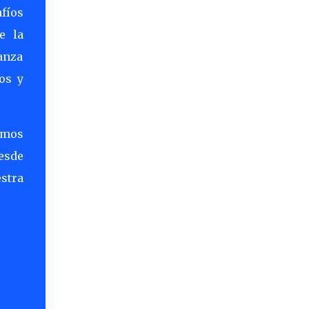
fíos
e la
anza
os y
amos
desde
stra