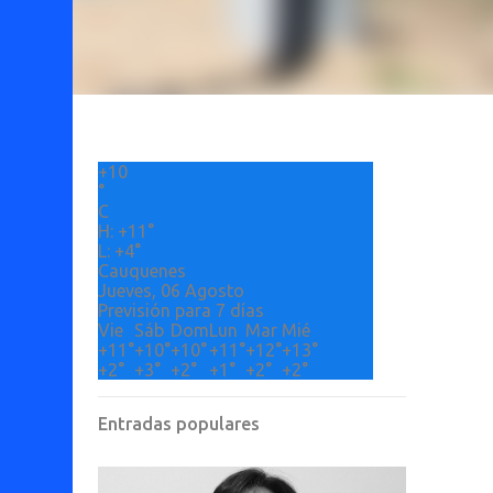
+
10
°
C
H:
+
11°
L:
+
4°
Cauquenes
Jueves, 06 Agosto
Previsión para 7 días
Vie
Sáb
Dom
Lun
Mar
Mié
+
11°
+
10°
+
10°
+
11°
+
12°
+
13°
+
2°
+
3°
+
2°
+
1°
+
2°
+
2°
Entradas populares