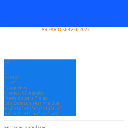
o
m
e
TARIFARIO SERVEL 2025
n
t
a
r
+
9
i
°
o
C
H:
+
10°
s
L:
+
3°
Cauquenes
Viernes, 07 Agosto
Previsión para 7 días
Sáb
Dom
Lun
Mar
Mié
Jue
+
10°
+
10°
+
11°
+
12°
+
13°
+
12°
+
3°
+
3°
+
1°
+
2°
+
3°
+
5°
Entradas populares