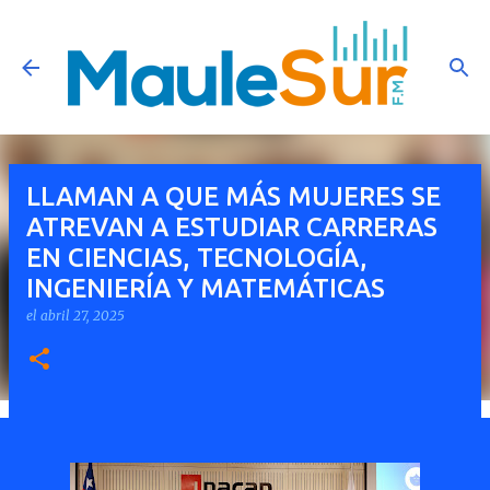
Ir al contenido principal
LLAMAN A QUE MÁS MUJERES SE
ATREVAN A ESTUDIAR CARRERAS
EN CIENCIAS, TECNOLOGÍA,
INGENIERÍA Y MATEMÁTICAS
el
abril 27, 2025