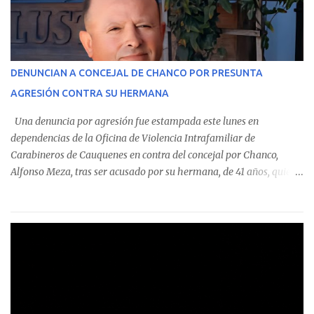
En el detalle regional, se indica que en la comuna de Cauquenes se
identificó a cuatro funcionarios involucrados en este tipo de
operaciones. Asimismo, se precisa que uno de los casos
corresponde a un funcionario de la Municipalidad de Chanco,
DENUNCIAN A CONCEJAL DE CHANCO POR PRESUNTA
sumándose a otras comunas del Maule donde también se
AGRESIÓN CONTRA SU HERMANA
detectaron incumplimientos a la normativa vigente. El informe
precisa que la mayor cantidad de dinero apostado se registró en
Una denuncia por agresión fue estampada este lunes en
Talca, donde...
dependencias de la Oficina de Violencia Intrafamiliar de
Carabineros de Cauquenes en contra del concejal por Chanco,
Alfonso Meza, tras ser acusado por su hermana, de 41 años, quien
aseguró haber sido víctima de un violento episodio en un predio
agrícola familiar. Según consta en el parte policial, la denunciante
relató que los hechos ocurrieron cerca de las 11:30 horas en el
fundo San Baldomero, ubicado en el sector Dollimbuta, comuna de
Pelluhue. Allí, mientras se encontraba junto a su madre y su hijo
entregando recomendaciones a los trabajadores de la plantación
de frutillas, habría sostenido una discusión con su hermano, quien
permanecía en el lugar a bordo de una camioneta. De acuerdo con