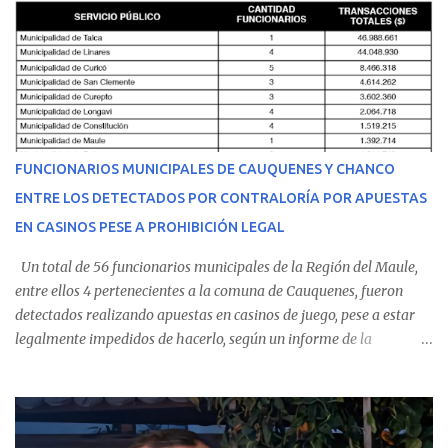
malestares físicos. Dada la complejidad de su estado de salud, el
equipo médico determinó su traslado de urgencia al Hospital
Regional de Talca y dado la urgencia la ambulancia partió hacia
Talca con escolta de Carabineros. En medio del traslado, el
estudiante de medicina de 25 años, se agravó y pese a los esfuerzos
del personal de emergencia terminó falleciendo, sin alcanzar a
recibir atención especializada en el centro de destino. Apenas se
FUNCIONARIOS MUNICIPALES DE CAUQUENES Y CHANCO
conoció la gravedad de su condición, sus padres —residentes en
ENTRE LOS DETECTADOS POR CONTRALORÍA POR APUESTAS
Villarrica— se trasladaron a Cauquenes con la esperanza de una
EN CASINOS PESE A PROHIBICIÓN LEGAL
evolución favorable. No obstante, alrededo...
Un total de 56 funcionarios municipales de la Región del Maule,
entre ellos 4 pertenecientes a la comuna de Cauquenes, fueron
detectados realizando apuestas en casinos de juego, pese a estar
legalmente impedidos de hacerlo, según un informe de la
Contraloría General de la República . Los antecedentes forman
parte del Consolidado de Información Circular (CIC) N° 20, el cual
estableció que estos funcionarios —quienes administran o
custodian fondos públicos— efectuaron transacciones por un