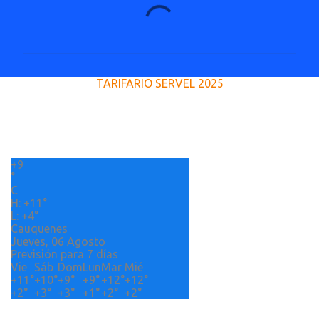
C
o
m
e
TARIFARIO SERVEL 2025
n
t
a
r
+
9
i
°
o
C
H:
+
11°
s
L:
+
4°
Cauquenes
Jueves, 06 Agosto
Previsión para 7 días
Vie
Sáb
Dom
Lun
Mar
Mié
+
11°
+
10°
+
9°
+
9°
+
12°
+
12°
+
2°
+
3°
+
3°
+
1°
+
2°
+
2°