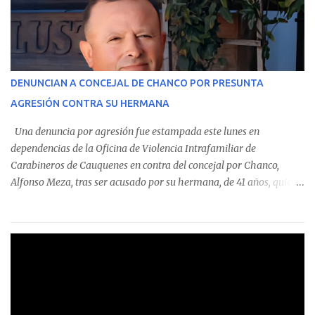
monto total de $116.075.918 entre enero de 2024 y junio de 2025.
En el detalle regional, se indica que en la comuna de Cauquenes se
identificó a cuatro funcionarios involucrados en este tipo de
operaciones. Asimismo, se precisa que uno de los casos
corresponde a un funcionario de la Municipalidad de Chanco,
DENUNCIAN A CONCEJAL DE CHANCO POR PRESUNTA
sumándose a otras comunas del Maule donde también se
AGRESIÓN CONTRA SU HERMANA
detectaron incumplimientos a la normativa vigente. El informe
precisa que la mayor cantidad de dinero apostado se registró en
Una denuncia por agresión fue estampada este lunes en
Talca, donde...
dependencias de la Oficina de Violencia Intrafamiliar de
Carabineros de Cauquenes en contra del concejal por Chanco,
Alfonso Meza, tras ser acusado por su hermana, de 41 años, quien
aseguró haber sido víctima de un violento episodio en un predio
agrícola familiar. Según consta en el parte policial, la denunciante
relató que los hechos ocurrieron cerca de las 11:30 horas en el
fundo San Baldomero, ubicado en el sector Dollimbuta, comuna de
Pelluhue. Allí, mientras se encontraba junto a su madre y su hijo
entregando recomendaciones a los trabajadores de la plantación
de frutillas, habría sostenido una discusión con su hermano, quien