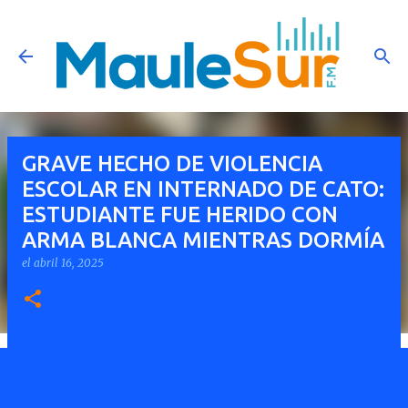
Ir al contenido principal
GRAVE HECHO DE VIOLENCIA
ESCOLAR EN INTERNADO DE CATO:
ESTUDIANTE FUE HERIDO CON
ARMA BLANCA MIENTRAS DORMÍA
el
abril 16, 2025