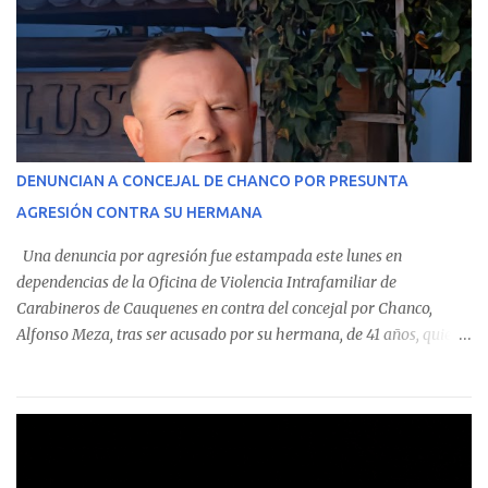
estableció que estos funcionarios —quienes administran o
custodian fondos públicos— efectuaron transacciones por un
monto total de $116.075.918 entre enero de 2024 y junio de 2025.
En el detalle regional, se indica que en la comuna de Cauquenes se
identificó a cuatro funcionarios involucrados en este tipo de
operaciones. Asimismo, se precisa que uno de los casos
corresponde a un funcionario de la Municipalidad de Chanco,
DENUNCIAN A CONCEJAL DE CHANCO POR PRESUNTA
sumándose a otras comunas del Maule donde también se
AGRESIÓN CONTRA SU HERMANA
detectaron incumplimientos a la normativa vigente. El informe
precisa que la mayor cantidad de dinero apostado se registró en
Una denuncia por agresión fue estampada este lunes en
Talca, donde...
dependencias de la Oficina de Violencia Intrafamiliar de
Carabineros de Cauquenes en contra del concejal por Chanco,
Alfonso Meza, tras ser acusado por su hermana, de 41 años, quien
aseguró haber sido víctima de un violento episodio en un predio
agrícola familiar. Según consta en el parte policial, la denunciante
relató que los hechos ocurrieron cerca de las 11:30 horas en el
fundo San Baldomero, ubicado en el sector Dollimbuta, comuna de
Pelluhue. Allí, mientras se encontraba junto a su madre y su hijo