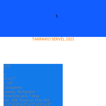
C
o
m
e
TARIFARIO SERVEL 2025
n
t
a
r
+
10
i
°
o
C
H:
+
11°
s
L:
+
4°
Cauquenes
Jueves, 06 Agosto
Previsión para 7 días
Vie
Sáb
Dom
Lun
Mar
Mié
+
11°
+
10°
+
10°
+
11°
+
12°
+
13°