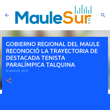
Ir al contenido principal
GOBIERNO REGIONAL DEL MAULE
RECONOCIÓ LA TRAYECTORIA DE
DESTACADA TENISTA
PARALÍMPICA TALQUINA
el
abril 01, 2025