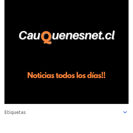
entregando recomendaciones a los trabajadores de la plantación
de frutillas, habría sostenido una discusión con su hermano, quien
permanecía en el lugar a bordo de una camioneta. De acuerdo con
la declaración, tras recriminarle por intervenir con los
trabajadores, el edil descendió del vehículo y, en medio de la
confrontación, la habría tomado de los hombros, empujado al
suelo y agredido con golpes de pies y manos, mientr...
Etiquetas