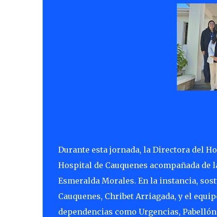
Durante esta jornada, la Directora del Ho
Hospital de Cauquenes acompañada de la 
Esmeralda Morales. En la instancia, sost
Cauquenes, Chribet Arriagada, y el equipo
dependencias como Urgencias, Pabellón 