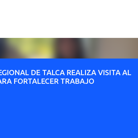
Ir al contenido principal
GIONAL DE TALCA REALIZA VISITA AL
ARA FORTALECER TRABAJO