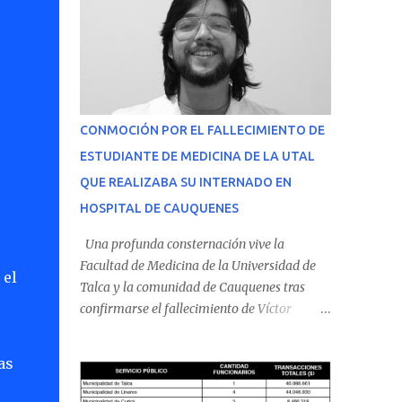
CONMOCIÓN POR EL FALLECIMIENTO DE
ESTUDIANTE DE MEDICINA DE LA UTAL
QUE REALIZABA SU INTERNADO EN
HOSPITAL DE CAUQUENES
Una profunda consternación vive la
Facultad de Medicina de la Universidad de
 el
Talca y la comunidad de Cauquenes tras
confirmarse el fallecimiento de Víctor
Villena Pavez, estudiante de medicina que
realizaba su internado en el Hospital de
as
Cauquenes. De acuerdo con los antecedentes
conocidos, el joven se presentó a cumplir su