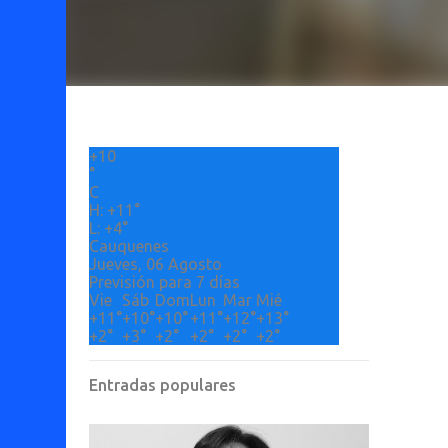
+
10
°
C
H:
+
11°
L:
+
4°
Cauquenes
Jueves, 06 Agosto
Previsión para 7 días
Vie
Sáb
Dom
Lun
Mar
Mié
+
11°
+
10°
+
10°
+
11°
+
12°
+
13°
+
2°
+
3°
+
2°
+
2°
+
2°
+
2°
Entradas populares