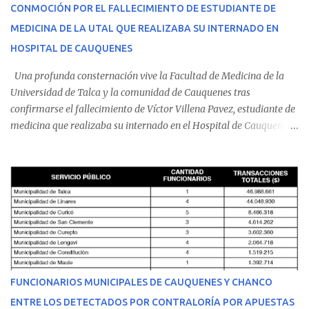
CONMOCIÓN POR EL FALLECIMIENTO DE ESTUDIANTE DE
MEDICINA DE LA UTAL QUE REALIZABA SU INTERNADO EN
HOSPITAL DE CAUQUENES
Una profunda consternación vive la Facultad de Medicina de la
Universidad de Talca y la comunidad de Cauquenes tras
confirmarse el fallecimiento de Víctor Villena Pavez, estudiante de
medicina que realizaba su internado en el Hospital de Cauquenes.
De acuerdo con los antecedentes conocidos, el joven se presentó a
cumplir su jornada en el recinto asistencial manifestando
malestares físicos. Dada la complejidad de su estado de salud, el
equipo médico determinó su traslado de urgencia al Hospital
Regional de Talca y dado la urgencia la ambulancia partió hacia
Talca con escolta de Carabineros. En medio del traslado, el
estudiante de medicina de 25 años, se agravó y pese a los esfuerzos
del personal de emergencia terminó falleciendo, sin alcanzar a
recibir atención especializada en el centro de destino. Apenas se
FUNCIONARIOS MUNICIPALES DE CAUQUENES Y CHANCO
conoció la gravedad de su condición, sus padres —residentes en
ENTRE LOS DETECTADOS POR CONTRALORÍA POR APUESTAS
Villarrica— se trasladaron a Cauquenes con la esperanza de una