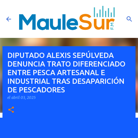
Ir al contenido principal
DIPUTADO ALEXIS SEPÚLVEDA
DENUNCIA TRATO DIFERENCIADO
ENTRE PESCA ARTESANAL E
INDUSTRIAL TRAS DESAPARICIÓN
DE PESCADORES
el
abril 03, 2025