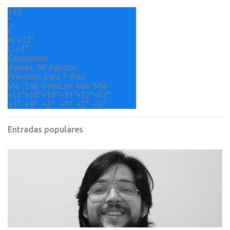
r
+
10
i
°
o
C
H:
+
12°
s
L:
+
4°
Cauquenes
Jueves, 06 Agosto
Previsión para 7 días
Vie
Sáb
Dom
Lun
Mar
Mié
+
11°
+
10°
+
10°
+
11°
+
12°
+
13°
+
3°
+
3°
+
2°
+
1°
+
2°
+
2°
Entradas populares