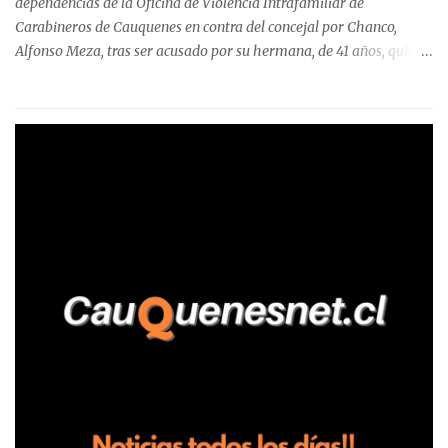
dependencias de la Oficina de Violencia Intrafamiliar de
Carabineros de Cauquenes en contra del concejal por Chanco,
Alfonso Meza, tras ser acusado por su hermana, de 41 años, quien
aseguró haber sido víctima de un violento episodio en un predio
agrícola familiar. Según consta en el parte policial, la denunciante
relató que los hechos ocurrieron cerca de las 11:30 horas en el
fundo San Baldomero, ubicado en el sector Dollimbuta, comuna de
Pelluhue. Allí, mientras se encontraba junto a su madre y su hijo
entregando recomendaciones a los trabajadores de la plantación
de frutillas, habría sostenido una discusión con su hermano, quien
permanecía en el lugar a bordo de una camioneta. De acuerdo con
la declaración, tras recriminarle por intervenir con los
trabajadores, el edil descendió del vehículo y, en medio de la
confrontación, la habría tomado de los hombros, empujado al
suelo y agredido con golpes de pies y manos, mientr...