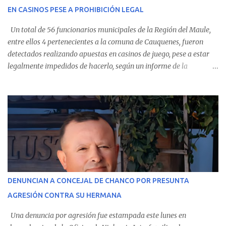
EN CASINOS PESE A PROHIBICIÓN LEGAL
evolución favorable. No obstante, alrededo...
Un total de 56 funcionarios municipales de la Región del Maule,
entre ellos 4 pertenecientes a la comuna de Cauquenes, fueron
detectados realizando apuestas en casinos de juego, pese a estar
legalmente impedidos de hacerlo, según un informe de la
Contraloría General de la República . Los antecedentes forman
parte del Consolidado de Información Circular (CIC) N° 20, el cual
estableció que estos funcionarios —quienes administran o
custodian fondos públicos— efectuaron transacciones por un
monto total de $116.075.918 entre enero de 2024 y junio de 2025.
En el detalle regional, se indica que en la comuna de Cauquenes se
identificó a cuatro funcionarios involucrados en este tipo de
operaciones. Asimismo, se precisa que uno de los casos
corresponde a un funcionario de la Municipalidad de Chanco,
DENUNCIAN A CONCEJAL DE CHANCO POR PRESUNTA
sumándose a otras comunas del Maule donde también se
AGRESIÓN CONTRA SU HERMANA
detectaron incumplimientos a la normativa vigente. El informe
precisa que la mayor cantidad de dinero apostado se registró en
Una denuncia por agresión fue estampada este lunes en
Talca, donde...