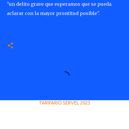
"un delito grave que esperamos que se pueda
aclarar con la mayor prontitud posible".
C
o
m
e
TARIFARIO SERVEL 2025
n
t
a