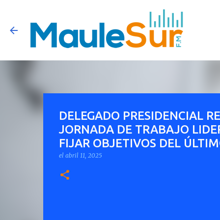
DELEGADO PRESIDENCIAL RE
JORNADA DE TRABAJO LIDER
FIJAR OBJETIVOS DEL ÚLTI
el
abril 11, 2025