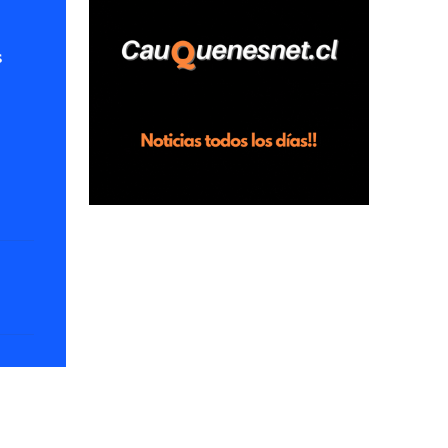
horas en el fundo San Baldomero, ubicado
en el sector Dollimbuta, comuna de
s
Pelluhue. Allí, mientras se encontraba junto
a su madre y su hijo entregando
recomendaciones a los trabajadores de la
plantación de frutillas, habría sostenido una
discusión con su hermano, quien permanecía
en el lugar a bordo de una camioneta. De
acuerdo con la declaración, tras recriminarle
por intervenir con los trabajadores, el edil
descendió del vehículo y, en medio de la
confrontación, la habría tomado de los
hombros, empujado al suelo y agredido con
golpes de pies y manos, mientr...