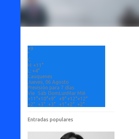
+
9
°
C
H:
+
11°
L:
+
4°
Cauquenes
Jueves, 06 Agosto
Previsión para 7 días
Vie
Sáb
Dom
Lun
Mar
Mié
+
11°
+
10°
+
9°
+
9°
+
12°
+
12°
+
2°
+
3°
+
3°
+
1°
+
2°
+
2°
Entradas populares