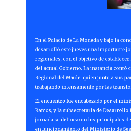
En el Palacio de La Moneda y bajo la cond
desarrolló este jueves una importante jo
regionales, con el objetivo de establecer
del actual Gobierno. La instancia contó 
Regional del Maule, quien junto a sus pa
trabajando intensamente por las transf
El encuentro fue encabezado por el minist
Ramos, y la subsecretaria de Desarrollo 
jornada se delinearon los principales des
en funcionamiento del Ministerio de Segu