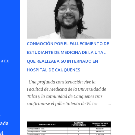
CONMOCIÓN POR EL FALLECIMIENTO DE
ESTUDIANTE DE MEDICINA DE LA UTAL
 año
QUE REALIZABA SU INTERNADO EN
HOSPITAL DE CAUQUENES
Una profunda consternación vive la
Facultad de Medicina de la Universidad de
Talca y la comunidad de Cauquenes tras
confirmarse el fallecimiento de Víctor
Villena Pavez, estudiante de medicina que
a
realizaba su internado en el Hospital de
rada
Cauquenes. De acuerdo con los antecedentes
el
conocidos, el joven se presentó a cumplir su