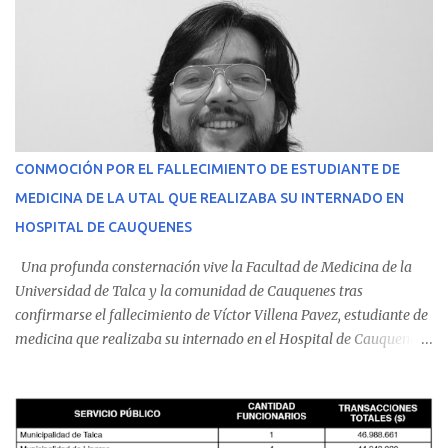
CONMOCIÓN POR EL FALLECIMIENTO DE ESTUDIANTE DE
MEDICINA DE LA UTAL QUE REALIZABA SU INTERNADO EN
HOSPITAL DE CAUQUENES
Una profunda consternación vive la Facultad de Medicina de la
Universidad de Talca y la comunidad de Cauquenes tras
confirmarse el fallecimiento de Víctor Villena Pavez, estudiante de
medicina que realizaba su internado en el Hospital de Cauquenes.
De acuerdo con los antecedentes conocidos, el joven se presentó a
cumplir su jornada en el recinto asistencial manifestando
malestares físicos. Dada la complejidad de su estado de salud, el
equipo médico determinó su traslado de urgencia al Hospital