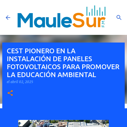
Ir al contenido principal
CEST PIONERO EN LA
INSTALACIÓN DE PANELES
FOTOVOLTAICOS PARA PROMOVER
LA EDUCACIÓN AMBIENTAL
el
abril 02, 2025