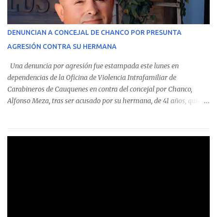
identificó a cuatro funcionarios involucrados en este tipo de
operaciones. Asimismo, se precisa que uno de los casos
corresponde a un funcionario de la Municipalidad de Chanco,
DENUNCIAN A CONCEJAL DE CHANCO POR PRESUNTA
sumándose a otras comunas del Maule donde también se
AGRESIÓN CONTRA SU HERMANA
detectaron incumplimientos a la normativa vigente. El informe
precisa que la mayor cantidad de dinero apostado se registró en
Una denuncia por agresión fue estampada este lunes en
Talca, donde...
dependencias de la Oficina de Violencia Intrafamiliar de
Carabineros de Cauquenes en contra del concejal por Chanco,
Alfonso Meza, tras ser acusado por su hermana, de 41 años, quien
aseguró haber sido víctima de un violento episodio en un predio
agrícola familiar. Según consta en el parte policial, la denunciante
relató que los hechos ocurrieron cerca de las 11:30 horas en el
fundo San Baldomero, ubicado en el sector Dollimbuta, comuna de
Pelluhue. Allí, mientras se encontraba junto a su madre y su hijo
entregando recomendaciones a los trabajadores de la plantación
de frutillas, habría sostenido una discusión con su hermano, quien
permanecía en el lugar a bordo de una camioneta. De acuerdo con
la declaración, tras recriminarle por intervenir con los