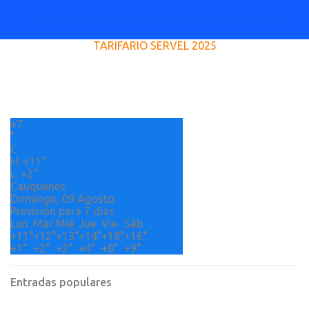
m
e
TARIFARIO SERVEL 2025
n
t
a
r
+
7
i
°
o
C
H:
+
11°
s
L:
+
2°
Cauquenes
Domingo, 09 Agosto
Previsión para 7 días
Lun
Mar
Mié
Jue
Vie
Sáb
+
11°
+
12°
+
13°
+
14°
+
18°
+
16°
+
1°
+
2°
+
2°
+
4°
+
8°
+
9°
Entradas populares