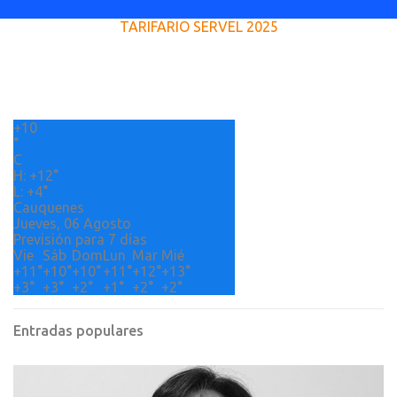
e
TARIFARIO SERVEL 2025
n
t
a
r
+
10
i
°
o
C
H:
+
12°
s
L:
+
4°
Cauquenes
Jueves, 06 Agosto
Previsión para 7 días
Vie
Sáb
Dom
Lun
Mar
Mié
+
11°
+
10°
+
10°
+
11°
+
12°
+
13°
+
3°
+
3°
+
2°
+
1°
+
2°
+
2°
Entradas populares