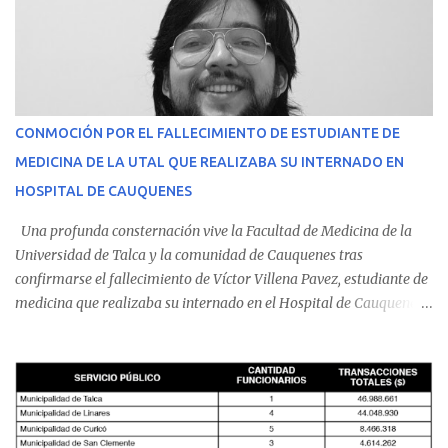
CONMOCIÓN POR EL FALLECIMIENTO DE ESTUDIANTE DE
MEDICINA DE LA UTAL QUE REALIZABA SU INTERNADO EN
HOSPITAL DE CAUQUENES
Una profunda consternación vive la Facultad de Medicina de la
Universidad de Talca y la comunidad de Cauquenes tras
confirmarse el fallecimiento de Víctor Villena Pavez, estudiante de
medicina que realizaba su internado en el Hospital de Cauquenes.
De acuerdo con los antecedentes conocidos, el joven se presentó a
cumplir su jornada en el recinto asistencial manifestando
malestares físicos. Dada la complejidad de su estado de salud, el
equipo médico determinó su traslado de urgencia al Hospital
Regional de Talca y dado la urgencia la ambulancia partió hacia
Talca con escolta de Carabineros. En medio del traslado, el