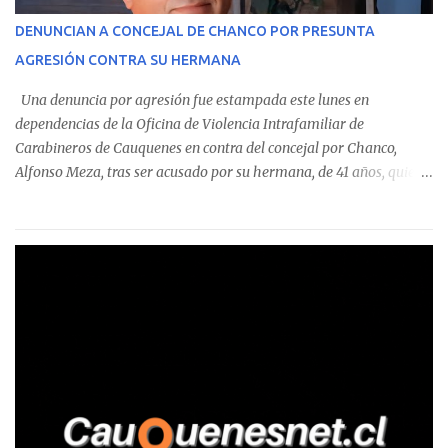
corresponde a un funcionario de la Municipalidad de Chanco,
DENUNCIAN A CONCEJAL DE CHANCO POR PRESUNTA
sumándose a otras comunas del Maule donde también se
AGRESIÓN CONTRA SU HERMANA
detectaron incumplimientos a la normativa vigente. El informe
precisa que la mayor cantidad de dinero apostado se registró en
Una denuncia por agresión fue estampada este lunes en
Talca, donde...
dependencias de la Oficina de Violencia Intrafamiliar de
Carabineros de Cauquenes en contra del concejal por Chanco,
Alfonso Meza, tras ser acusado por su hermana, de 41 años, quien
aseguró haber sido víctima de un violento episodio en un predio
agrícola familiar. Según consta en el parte policial, la denunciante
relató que los hechos ocurrieron cerca de las 11:30 horas en el
fundo San Baldomero, ubicado en el sector Dollimbuta, comuna de
Pelluhue. Allí, mientras se encontraba junto a su madre y su hijo
entregando recomendaciones a los trabajadores de la plantación
de frutillas, habría sostenido una discusión con su hermano, quien
permanecía en el lugar a bordo de una camioneta. De acuerdo con
la declaración, tras recriminarle por intervenir con los
trabajadores, el edil descendió del vehículo y, en medio de la
confrontación, la habría tomado de los hombros, empujado al