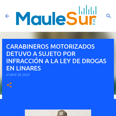
Ir al contenido principal
CARABINEROS MOTORIZADOS
DETUVO A SUJETO POR
INFRACCIÓN A LA LEY DE DROGAS
EN LINARES
el
abril 29, 2025