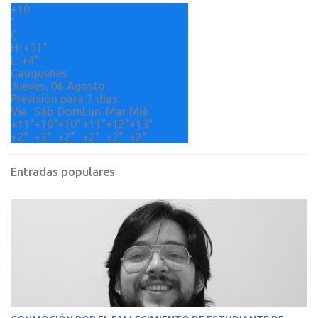
+
10
i
°
o
C
H:
+
11°
s
L:
+
4°
Cauquenes
Jueves, 06 Agosto
Previsión para 7 días
Vie
Sáb
Dom
Lun
Mar
Mié
+
11°
+
10°
+
10°
+
11°
+
12°
+
13°
+
2°
+
3°
+
2°
+
2°
+
2°
+
2°
Entradas populares