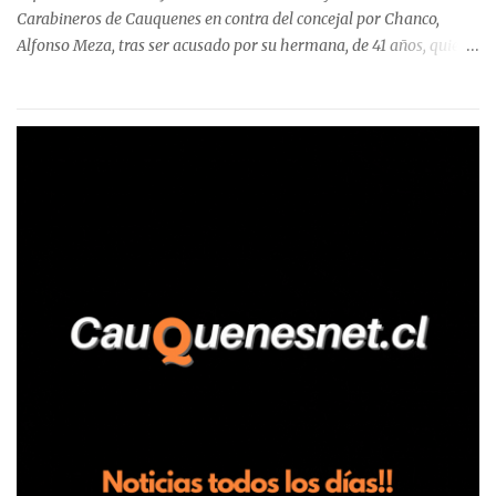
Carabineros de Cauquenes en contra del concejal por Chanco,
Alfonso Meza, tras ser acusado por su hermana, de 41 años, quien
aseguró haber sido víctima de un violento episodio en un predio
agrícola familiar. Según consta en el parte policial, la denunciante
relató que los hechos ocurrieron cerca de las 11:30 horas en el
fundo San Baldomero, ubicado en el sector Dollimbuta, comuna de
Pelluhue. Allí, mientras se encontraba junto a su madre y su hijo
entregando recomendaciones a los trabajadores de la plantación
de frutillas, habría sostenido una discusión con su hermano, quien
permanecía en el lugar a bordo de una camioneta. De acuerdo con
la declaración, tras recriminarle por intervenir con los
trabajadores, el edil descendió del vehículo y, en medio de la
confrontación, la habría tomado de los hombros, empujado al
suelo y agredido con golpes de pies y manos, mientr...