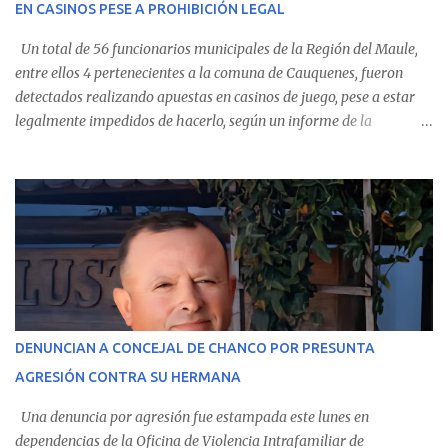
EN CASINOS PESE A PROHIBICIÓN LEGAL
evolución favorable. No obstante, alrededo...
Un total de 56 funcionarios municipales de la Región del Maule,
entre ellos 4 pertenecientes a la comuna de Cauquenes, fueron
detectados realizando apuestas en casinos de juego, pese a estar
legalmente impedidos de hacerlo, según un informe de la
Contraloría General de la República . Los antecedentes forman
parte del Consolidado de Información Circular (CIC) N° 20, el cual
estableció que estos funcionarios —quienes administran o
custodian fondos públicos— efectuaron transacciones por un
monto total de $116.075.918 entre enero de 2024 y junio de 2025.
En el detalle regional, se indica que en la comuna de Cauquenes se
identificó a cuatro funcionarios involucrados en este tipo de
operaciones. Asimismo, se precisa que uno de los casos
corresponde a un funcionario de la Municipalidad de Chanco,
DENUNCIAN A CONCEJAL DE CHANCO POR PRESUNTA
sumándose a otras comunas del Maule donde también se
AGRESIÓN CONTRA SU HERMANA
detectaron incumplimientos a la normativa vigente. El informe
precisa que la mayor cantidad de dinero apostado se registró en
Una denuncia por agresión fue estampada este lunes en
Talca, donde...
dependencias de la Oficina de Violencia Intrafamiliar de