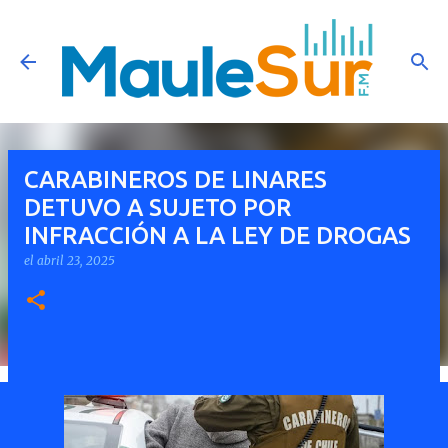
Ir al contenido principal
CARABINEROS DE LINARES
DETUVO A SUJETO POR
INFRACCIÓN A LA LEY DE DROGAS
el
abril 23, 2025