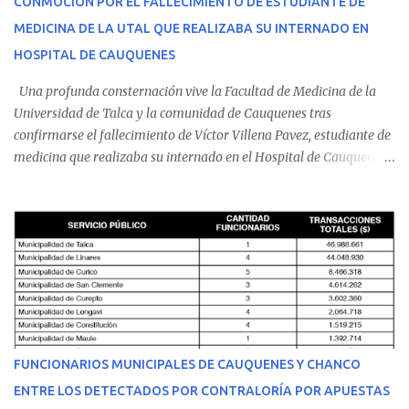
CONMOCIÓN POR EL FALLECIMIENTO DE ESTUDIANTE DE
MEDICINA DE LA UTAL QUE REALIZABA SU INTERNADO EN
HOSPITAL DE CAUQUENES
Una profunda consternación vive la Facultad de Medicina de la
Universidad de Talca y la comunidad de Cauquenes tras
confirmarse el fallecimiento de Víctor Villena Pavez, estudiante de
medicina que realizaba su internado en el Hospital de Cauquenes.
De acuerdo con los antecedentes conocidos, el joven se presentó a
cumplir su jornada en el recinto asistencial manifestando
malestares físicos. Dada la complejidad de su estado de salud, el
equipo médico determinó su traslado de urgencia al Hospital
Regional de Talca y dado la urgencia la ambulancia partió hacia
Talca con escolta de Carabineros. En medio del traslado, el
estudiante de medicina de 25 años, se agravó y pese a los esfuerzos
del personal de emergencia terminó falleciendo, sin alcanzar a
recibir atención especializada en el centro de destino. Apenas se
FUNCIONARIOS MUNICIPALES DE CAUQUENES Y CHANCO
conoció la gravedad de su condición, sus padres —residentes en
ENTRE LOS DETECTADOS POR CONTRALORÍA POR APUESTAS
Villarrica— se trasladaron a Cauquenes con la esperanza de una