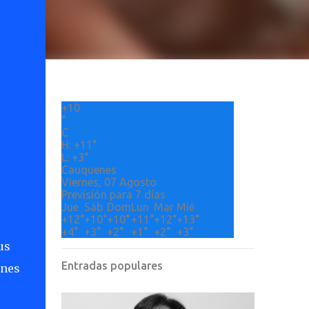
+
10
°
C
H:
+
11°
L:
+
3°
Cauquenes
Viernes, 07 Agosto
Previsión para 7 días
Jue
Sáb
Dom
Lun
Mar
Mié
+
12°
+
10°
+
10°
+
11°
+
12°
+
13°
+
4°
+
3°
+
2°
+
1°
+
2°
+
3°
us
Entradas populares
enes