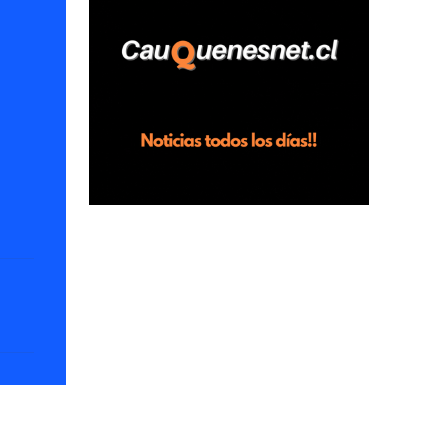
horas en el fundo San Baldomero, ubicado
en el sector Dollimbuta, comuna de
Pelluhue. Allí, mientras se encontraba junto
a su madre y su hijo entregando
recomendaciones a los trabajadores de la
plantación de frutillas, habría sostenido una
discusión con su hermano, quien permanecía
en el lugar a bordo de una camioneta. De
acuerdo con la declaración, tras recriminarle
por intervenir con los trabajadores, el edil
descendió del vehículo y, en medio de la
confrontación, la habría tomado de los
hombros, empujado al suelo y agredido con
golpes de pies y manos, mientr...