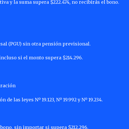
iva y la suma supera $222.474, no recibirás el bono.
sal (PGU) sin otra pensión previsional.
 incluso si el monto supera $214.296.
aración
de las leyes Nº 19.123, Nº 19.992 y Nº 19.234.
l bono, sin importar si supera $212.296.