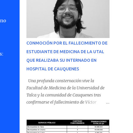
 no
CONMOCIÓN POR EL FALLECIMIENTO DE
ESTUDIANTE DE MEDICINA DE LA UTAL
s:
QUE REALIZABA SU INTERNADO EN
HOSPITAL DE CAUQUENES
Una profunda consternación vive la
Facultad de Medicina de la Universidad de
Talca y la comunidad de Cauquenes tras
confirmarse el fallecimiento de Víctor
Villena Pavez, estudiante de medicina que
realizaba su internado en el Hospital de
Cauquenes. De acuerdo con los antecedentes
conocidos, el joven se presentó a cumplir su