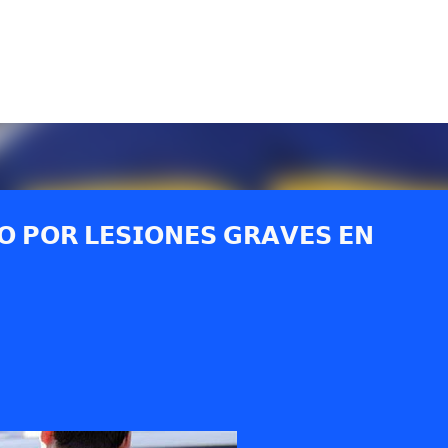
Ir al contenido principal
𝗢 𝗣𝗢𝗥 𝗟𝗘𝗦𝗜𝗢𝗡𝗘𝗦 𝗚𝗥𝗔𝗩𝗘𝗦 𝗘𝗡