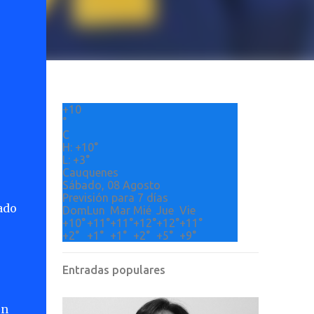
+
10
°
C
H:
+
10°
L:
+
3°
Cauquenes
Sábado, 08 Agosto
Previsión para 7 días
ado
Dom
Lun
Mar
Mié
Jue
Vie
+
10°
+
11°
+
11°
+
12°
+
12°
+
11°
+
2°
+
1°
+
1°
+
2°
+
5°
+
9°
Entradas populares
ón