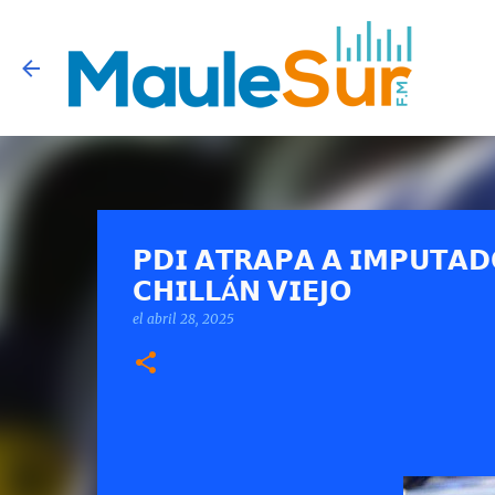
𝗣𝗗𝗜 𝗔𝗧𝗥𝗔𝗣𝗔 𝗔 𝗜𝗠𝗣𝗨𝗧𝗔𝗗
𝗖𝗛𝗜𝗟𝗟Á𝗡 𝗩𝗜𝗘𝗝𝗢
el
abril 28, 2025