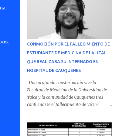
rma
bos.
CONMOCIÓN POR EL FALLECIMIENTO DE
ESTUDIANTE DE MEDICINA DE LA UTAL
QUE REALIZABA SU INTERNADO EN
HOSPITAL DE CAUQUENES
Una profunda consternación vive la
Facultad de Medicina de la Universidad de
Talca y la comunidad de Cauquenes tras
confirmarse el fallecimiento de Víctor
Villena Pavez, estudiante de medicina que
realizaba su internado en el Hospital de
Cauquenes. De acuerdo con los antecedentes
conocidos, el joven se presentó a cumplir su