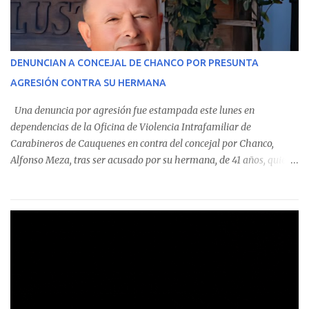
En el detalle regional, se indica que en la comuna de Cauquenes se
identificó a cuatro funcionarios involucrados en este tipo de
operaciones. Asimismo, se precisa que uno de los casos
corresponde a un funcionario de la Municipalidad de Chanco,
DENUNCIAN A CONCEJAL DE CHANCO POR PRESUNTA
sumándose a otras comunas del Maule donde también se
AGRESIÓN CONTRA SU HERMANA
detectaron incumplimientos a la normativa vigente. El informe
precisa que la mayor cantidad de dinero apostado se registró en
Una denuncia por agresión fue estampada este lunes en
Talca, donde...
dependencias de la Oficina de Violencia Intrafamiliar de
Carabineros de Cauquenes en contra del concejal por Chanco,
Alfonso Meza, tras ser acusado por su hermana, de 41 años, quien
aseguró haber sido víctima de un violento episodio en un predio
agrícola familiar. Según consta en el parte policial, la denunciante
relató que los hechos ocurrieron cerca de las 11:30 horas en el
fundo San Baldomero, ubicado en el sector Dollimbuta, comuna de
Pelluhue. Allí, mientras se encontraba junto a su madre y su hijo
entregando recomendaciones a los trabajadores de la plantación
de frutillas, habría sostenido una discusión con su hermano, quien
permanecía en el lugar a bordo de una camioneta. De acuerdo con