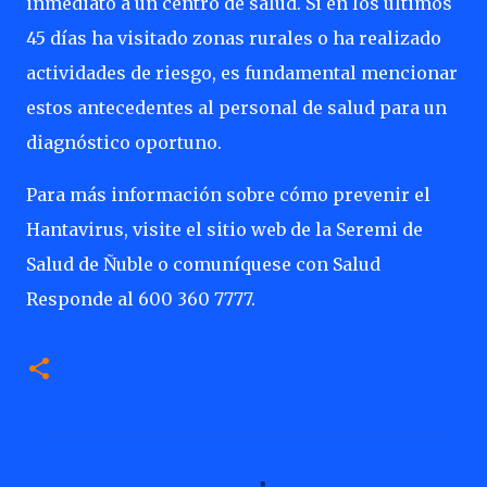
inmediato a un centro de salud. Si en los últimos
45 días ha visitado zonas rurales o ha realizado
actividades de riesgo, es fundamental mencionar
estos antecedentes al personal de salud para un
diagnóstico oportuno.
Para más información sobre cómo prevenir el
Hantavirus, visite el sitio web de la Seremi de
Salud de Ñuble o comuníquese con Salud
Responde al 600 360 7777.
C