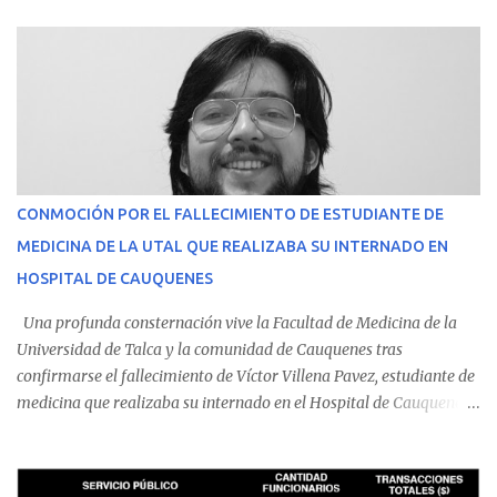
CONMOCIÓN POR EL FALLECIMIENTO DE ESTUDIANTE DE
MEDICINA DE LA UTAL QUE REALIZABA SU INTERNADO EN
HOSPITAL DE CAUQUENES
Una profunda consternación vive la Facultad de Medicina de la
Universidad de Talca y la comunidad de Cauquenes tras
confirmarse el fallecimiento de Víctor Villena Pavez, estudiante de
medicina que realizaba su internado en el Hospital de Cauquenes.
De acuerdo con los antecedentes conocidos, el joven se presentó a
cumplir su jornada en el recinto asistencial manifestando
malestares físicos. Dada la complejidad de su estado de salud, el