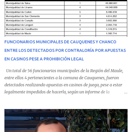
equipo médico determinó su traslado de urgencia al Hospital
Regional de Talca y dado la urgencia la ambulancia partió hacia
Talca con escolta de Carabineros. En medio del traslado, el
estudiante de medicina de 25 años, se agravó y pese a los esfuerzos
del personal de emergencia terminó falleciendo, sin alcanzar a
recibir atención especializada en el centro de destino. Apenas se
FUNCIONARIOS MUNICIPALES DE CAUQUENES Y CHANCO
conoció la gravedad de su condición, sus padres —residentes en
ENTRE LOS DETECTADOS POR CONTRALORÍA POR APUESTAS
Villarrica— se trasladaron a Cauquenes con la esperanza de una
EN CASINOS PESE A PROHIBICIÓN LEGAL
evolución favorable. No obstante, alrededo...
Un total de 56 funcionarios municipales de la Región del Maule,
entre ellos 4 pertenecientes a la comuna de Cauquenes, fueron
detectados realizando apuestas en casinos de juego, pese a estar
legalmente impedidos de hacerlo, según un informe de la
Contraloría General de la República . Los antecedentes forman
parte del Consolidado de Información Circular (CIC) N° 20, el cual
estableció que estos funcionarios —quienes administran o
custodian fondos públicos— efectuaron transacciones por un
monto total de $116.075.918 entre enero de 2024 y junio de 2025.