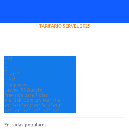
o
m
e
TARIFARIO SERVEL 2025
n
t
a
r
+
10
i
°
o
C
H:
+
11°
s
L:
+
4°
Cauquenes
Jueves, 06 Agosto
Previsión para 7 días
Vie
Sáb
Dom
Lun
Mar
Mié
+
11°
+
10°
+
10°
+
11°
+
12°
+
13°
+
2°
+
3°
+
2°
+
2°
+
2°
+
2°
Entradas populares