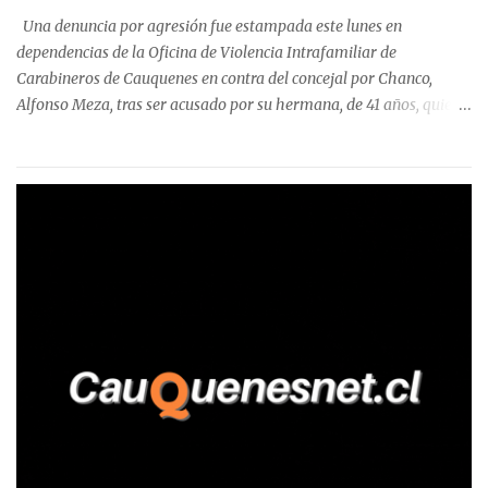
precisa que la mayor cantidad de dinero apostado se registró en
Una denuncia por agresión fue estampada este lunes en
Talca, donde...
dependencias de la Oficina de Violencia Intrafamiliar de
Carabineros de Cauquenes en contra del concejal por Chanco,
Alfonso Meza, tras ser acusado por su hermana, de 41 años, quien
aseguró haber sido víctima de un violento episodio en un predio
agrícola familiar. Según consta en el parte policial, la denunciante
relató que los hechos ocurrieron cerca de las 11:30 horas en el
fundo San Baldomero, ubicado en el sector Dollimbuta, comuna de
Pelluhue. Allí, mientras se encontraba junto a su madre y su hijo
entregando recomendaciones a los trabajadores de la plantación
de frutillas, habría sostenido una discusión con su hermano, quien
permanecía en el lugar a bordo de una camioneta. De acuerdo con
la declaración, tras recriminarle por intervenir con los
trabajadores, el edil descendió del vehículo y, en medio de la
confrontación, la habría tomado de los hombros, empujado al
suelo y agredido con golpes de pies y manos, mientr...