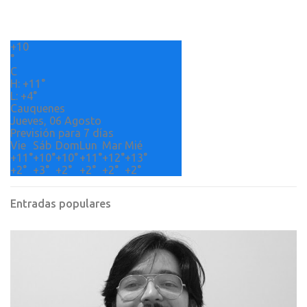
a
r
+
10
i
°
o
C
H:
+
11°
s
L:
+
4°
Cauquenes
Jueves, 06 Agosto
Previsión para 7 días
Vie
Sáb
Dom
Lun
Mar
Mié
+
11°
+
10°
+
10°
+
11°
+
12°
+
13°
+
2°
+
3°
+
2°
+
2°
+
2°
+
2°
Entradas populares