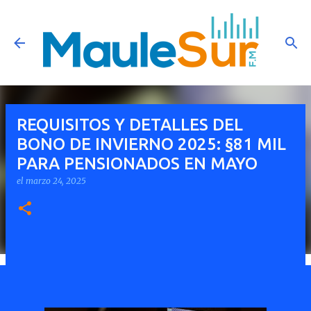
Ir al contenido principal
REQUISITOS Y DETALLES DEL
BONO DE INVIERNO 2025: §81 MIL
PARA PENSIONADOS EN MAYO
el
marzo 24, 2025