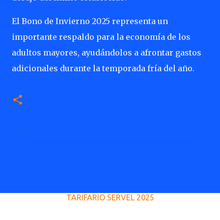
El Bono de Invierno 2025 representa un
importante respaldo para la economía de los
adultos mayores, ayudándolos a afrontar gastos
adicionales durante la temporada fría del año.
C
o
m
e
TARIFARIO SERVEL 2025
n
t