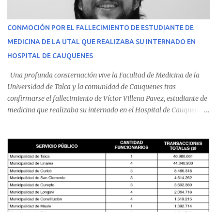
CONMOCIÓN POR EL FALLECIMIENTO DE ESTUDIANTE DE
MEDICINA DE LA UTAL QUE REALIZABA SU INTERNADO EN
HOSPITAL DE CAUQUENES
Una profunda consternación vive la Facultad de Medicina de la
Universidad de Talca y la comunidad de Cauquenes tras
confirmarse el fallecimiento de Víctor Villena Pavez, estudiante de
medicina que realizaba su internado en el Hospital de Cauquenes.
De acuerdo con los antecedentes conocidos, el joven se presentó a
cumplir su jornada en el recinto asistencial manifestando
malestares físicos. Dada la complejidad de su estado de salud, el
equipo médico determinó su traslado de urgencia al Hospital
Regional de Talca y dado la urgencia la ambulancia partió hacia
Talca con escolta de Carabineros. En medio del traslado, el
estudiante de medicina de 25 años, se agravó y pese a los esfuerzos
del personal de emergencia terminó falleciendo, sin alcanzar a
recibir atención especializada en el centro de destino. Apenas se