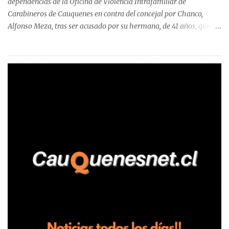
dependencias de la Oficina de Violencia Intrafamiliar de
Carabineros de Cauquenes en contra del concejal por Chanco,
Alfonso Meza, tras ser acusado por su hermana, de 41 años, quien
aseguró haber sido víctima de un violento episodio en un predio
agrícola familiar. Según consta en el parte policial, la denunciante
relató que los hechos ocurrieron cerca de las 11:30 horas en el
fundo San Baldomero, ubicado en el sector Dollimbuta, comuna de
Pelluhue. Allí, mientras se encontraba junto a su madre y su hijo
entregando recomendaciones a los trabajadores de la plantación
de frutillas, habría sostenido una discusión con su hermano, quien
permanecía en el lugar a bordo de una camioneta. De acuerdo con
la declaración, tras recriminarle por intervenir con los
trabajadores, el edil descendió del vehículo y, en medio de la
confrontación, la habría tomado de los hombros, empujado al
suelo y agredido con golpes de pies y manos, mientr...