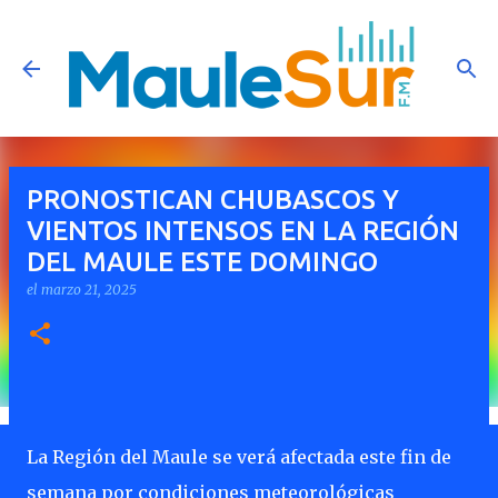
Ir al contenido principal
PRONOSTICAN CHUBASCOS Y
VIENTOS INTENSOS EN LA REGIÓN
DEL MAULE ESTE DOMINGO
el
marzo 21, 2025
La Región del Maule se verá afectada este fin de
semana por condiciones meteorológicas