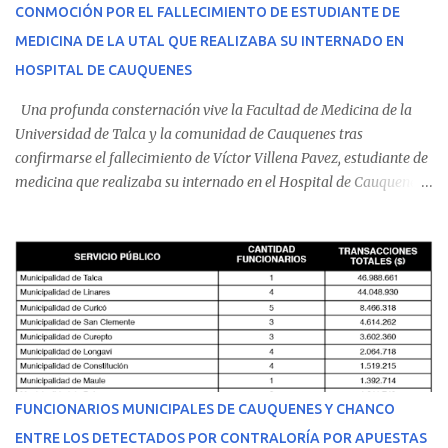
CONMOCIÓN POR EL FALLECIMIENTO DE ESTUDIANTE DE
MEDICINA DE LA UTAL QUE REALIZABA SU INTERNADO EN
HOSPITAL DE CAUQUENES
Una profunda consternación vive la Facultad de Medicina de la
Universidad de Talca y la comunidad de Cauquenes tras
confirmarse el fallecimiento de Víctor Villena Pavez, estudiante de
medicina que realizaba su internado en el Hospital de Cauquenes.
De acuerdo con los antecedentes conocidos, el joven se presentó a
cumplir su jornada en el recinto asistencial manifestando
malestares físicos. Dada la complejidad de su estado de salud, el
equipo médico determinó su traslado de urgencia al Hospital
Regional de Talca y dado la urgencia la ambulancia partió hacia
Talca con escolta de Carabineros. En medio del traslado, el
estudiante de medicina de 25 años, se agravó y pese a los esfuerzos
del personal de emergencia terminó falleciendo, sin alcanzar a
recibir atención especializada en el centro de destino. Apenas se
FUNCIONARIOS MUNICIPALES DE CAUQUENES Y CHANCO
conoció la gravedad de su condición, sus padres —residentes en
ENTRE LOS DETECTADOS POR CONTRALORÍA POR APUESTAS
Villarrica— se trasladaron a Cauquenes con la esperanza de una