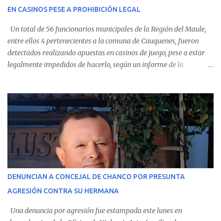
EN CASINOS PESE A PROHIBICIÓN LEGAL
evolución favorable. No obstante, alrededo...
Un total de 56 funcionarios municipales de la Región del Maule,
entre ellos 4 pertenecientes a la comuna de Cauquenes, fueron
detectados realizando apuestas en casinos de juego, pese a estar
legalmente impedidos de hacerlo, según un informe de la
Contraloría General de la República . Los antecedentes forman
parte del Consolidado de Información Circular (CIC) N° 20, el cual
estableció que estos funcionarios —quienes administran o
custodian fondos públicos— efectuaron transacciones por un
monto total de $116.075.918 entre enero de 2024 y junio de 2025.
En el detalle regional, se indica que en la comuna de Cauquenes se
identificó a cuatro funcionarios involucrados en este tipo de
operaciones. Asimismo, se precisa que uno de los casos
corresponde a un funcionario de la Municipalidad de Chanco,
DENUNCIAN A CONCEJAL DE CHANCO POR PRESUNTA
sumándose a otras comunas del Maule donde también se
AGRESIÓN CONTRA SU HERMANA
detectaron incumplimientos a la normativa vigente. El informe
precisa que la mayor cantidad de dinero apostado se registró en
Una denuncia por agresión fue estampada este lunes en
Talca, donde...