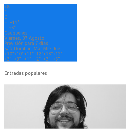
r
+
8
i
°
o
C
H:
+
11°
s
L:
+
3°
Cauquenes
Viernes, 07 Agosto
Previsión para 7 días
Sáb
Dom
Lun
Mar
Mié
Jue
+
10°
+
10°
+
11°
+
12°
+
13°
+
12°
+
3°
+
3°
+
1°
+
2°
+
3°
+
5°
Entradas populares