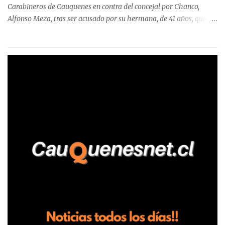
Carabineros de Cauquenes en contra del concejal por Chanco,
Alfonso Meza, tras ser acusado por su hermana, de 41 años, quien
aseguró haber sido víctima de un violento episodio en un predio
agrícola familiar. Según consta en el parte policial, la denunciante
relató que los hechos ocurrieron cerca de las 11:30 horas en el
fundo San Baldomero, ubicado en el sector Dollimbuta, comuna de
Pelluhue. Allí, mientras se encontraba junto a su madre y su hijo
entregando recomendaciones a los trabajadores de la plantación
de frutillas, habría sostenido una discusión con su hermano, quien
permanecía en el lugar a bordo de una camioneta. De acuerdo con
la declaración, tras recriminarle por intervenir con los
trabajadores, el edil descendió del vehículo y, en medio de la
confrontación, la habría tomado de los hombros, empujado al
suelo y agredido con golpes de pies y manos, mientr...