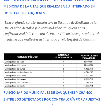
MEDICINA DE LA UTAL QUE REALIZABA SU INTERNADO EN
HOSPITAL DE CAUQUENES
Una profunda consternación vive la Facultad de Medicina de la
Universidad de Talca y la comunidad de Cauquenes tras
confirmarse el fallecimiento de Víctor Villena Pavez, estudiante de
medicina que realizaba su internado en el Hospital de Cauquenes.
De acuerdo con los antecedentes conocidos, el joven se presentó a
cumplir su jornada en el recinto asistencial manifestando
malestares físicos. Dada la complejidad de su estado de salud, el
equipo médico determinó su traslado de urgencia al Hospital
Regional de Talca y dado la urgencia la ambulancia partió hacia
Talca con escolta de Carabineros. En medio del traslado, el
estudiante de medicina de 25 años, se agravó y pese a los esfuerzos
del personal de emergencia terminó falleciendo, sin alcanzar a
recibir atención especializada en el centro de destino. Apenas se
FUNCIONARIOS MUNICIPALES DE CAUQUENES Y CHANCO
conoció la gravedad de su condición, sus padres —residentes en
ENTRE LOS DETECTADOS POR CONTRALORÍA POR APUESTAS
Villarrica— se trasladaron a Cauquenes con la esperanza de una