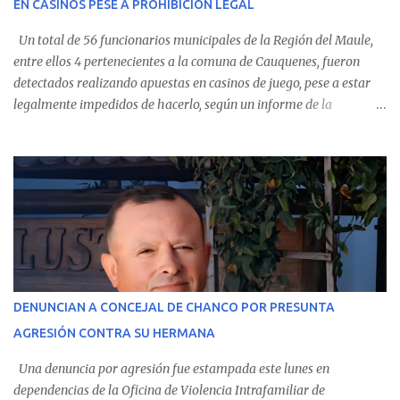
EN CASINOS PESE A PROHIBICIÓN LEGAL
evolución favorable. No obstante, alrededo...
Un total de 56 funcionarios municipales de la Región del Maule,
entre ellos 4 pertenecientes a la comuna de Cauquenes, fueron
detectados realizando apuestas en casinos de juego, pese a estar
legalmente impedidos de hacerlo, según un informe de la
Contraloría General de la República . Los antecedentes forman
parte del Consolidado de Información Circular (CIC) N° 20, el cual
estableció que estos funcionarios —quienes administran o
custodian fondos públicos— efectuaron transacciones por un
monto total de $116.075.918 entre enero de 2024 y junio de 2025.
En el detalle regional, se indica que en la comuna de Cauquenes se
identificó a cuatro funcionarios involucrados en este tipo de
operaciones. Asimismo, se precisa que uno de los casos
corresponde a un funcionario de la Municipalidad de Chanco,
DENUNCIAN A CONCEJAL DE CHANCO POR PRESUNTA
sumándose a otras comunas del Maule donde también se
AGRESIÓN CONTRA SU HERMANA
detectaron incumplimientos a la normativa vigente. El informe
precisa que la mayor cantidad de dinero apostado se registró en
Una denuncia por agresión fue estampada este lunes en
Talca, donde...
dependencias de la Oficina de Violencia Intrafamiliar de