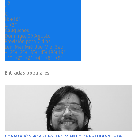
+
9
i
°
o
C
H:
+
10°
s
L:
+
2°
Cauquenes
Domingo, 09 Agosto
Previsión para 7 días
Lun
Mar
Mié
Jue
Vie
Sáb
+
12°
+
12°
+
13°
+
14°
+
18°
+
16°
+
1°
+
2°
+
2°
+
4°
+
8°
+
9°
Entradas populares
CONMOCIÓN POR EL FALLECIMIENTO DE ESTUDIANTE DE