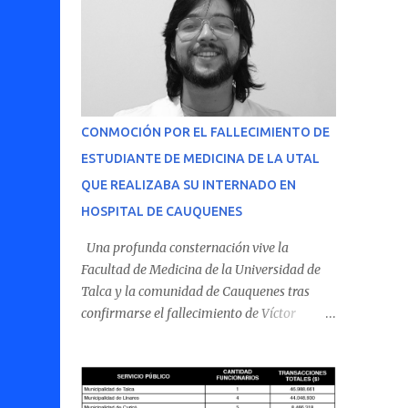
CONMOCIÓN POR EL FALLECIMIENTO DE
ESTUDIANTE DE MEDICINA DE LA UTAL
QUE REALIZABA SU INTERNADO EN
HOSPITAL DE CAUQUENES
Una profunda consternación vive la
Facultad de Medicina de la Universidad de
Talca y la comunidad de Cauquenes tras
confirmarse el fallecimiento de Víctor
Villena Pavez, estudiante de medicina que
realizaba su internado en el Hospital de
Cauquenes. De acuerdo con los antecedentes
conocidos, el joven se presentó a cumplir su