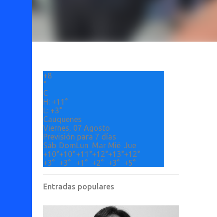
+
8
°
C
H:
+
11°
L:
+
3°
Cauquenes
Viernes, 07 Agosto
Previsión para 7 días
Sáb
Dom
Lun
Mar
Mié
Jue
+
10°
+
10°
+
11°
+
12°
+
13°
+
12°
+
3°
+
3°
+
1°
+
2°
+
3°
+
5°
Entradas populares