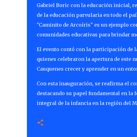
Gabriel Boric con la educación inicial, r
de la educación parvularia en todo el paí
"Caminito de Arcoíris" es un ejemplo con
comunidades educativas para brindar mej
El evento contó con la participación de 
quienes celebraron la apertura de este n
Cauquenes crecer y aprender en un ento
Con esta inauguración, se reafirma el c
destacando su papel fundamental en la f
integral de la infancia en la región del M