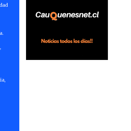
idad
horas en el fundo San Baldomero, ubicado
en el sector Dollimbuta, comuna de
Pelluhue. Allí, mientras se encontraba junto
a su madre y su hijo entregando
a.
recomendaciones a los trabajadores de la
plantación de frutillas, habría sostenido una
,
discusión con su hermano, quien permanecía
en el lugar a bordo de una camioneta. De
acuerdo con la declaración, tras recriminarle
por intervenir con los trabajadores, el edil
descendió del vehículo y, en medio de la
ia,
confrontación, la habría tomado de los
hombros, empujado al suelo y agredido con
golpes de pies y manos, mientr...