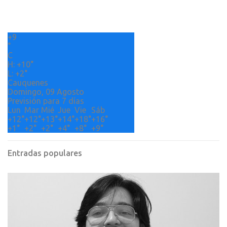
a
r
+
9
i
°
o
C
H:
+
10°
s
L:
+
2°
Cauquenes
Domingo, 09 Agosto
Previsión para 7 días
Lun
Mar
Mié
Jue
Vie
Sáb
+
12°
+
12°
+
13°
+
14°
+
18°
+
16°
+
1°
+
2°
+
2°
+
4°
+
8°
+
9°
Entradas populares