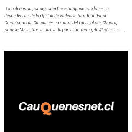
precisa que la mayor cantidad de dinero apostado se registró en
Una denuncia por agresión fue estampada este lunes en
Talca, donde...
dependencias de la Oficina de Violencia Intrafamiliar de
Carabineros de Cauquenes en contra del concejal por Chanco,
Alfonso Meza, tras ser acusado por su hermana, de 41 años, quien
aseguró haber sido víctima de un violento episodio en un predio
agrícola familiar. Según consta en el parte policial, la denunciante
relató que los hechos ocurrieron cerca de las 11:30 horas en el
fundo San Baldomero, ubicado en el sector Dollimbuta, comuna de
Pelluhue. Allí, mientras se encontraba junto a su madre y su hijo
entregando recomendaciones a los trabajadores de la plantación
de frutillas, habría sostenido una discusión con su hermano, quien
permanecía en el lugar a bordo de una camioneta. De acuerdo con
la declaración, tras recriminarle por intervenir con los
trabajadores, el edil descendió del vehículo y, en medio de la
confrontación, la habría tomado de los hombros, empujado al
suelo y agredido con golpes de pies y manos, mientr...