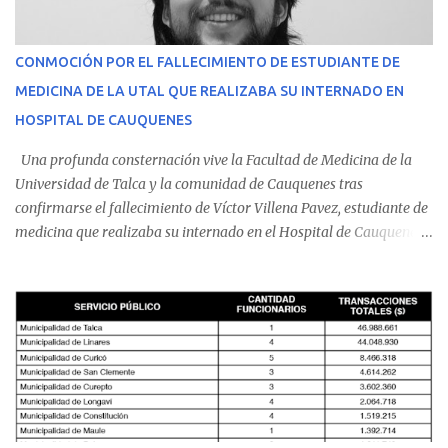
CONMOCIÓN POR EL FALLECIMIENTO DE ESTUDIANTE DE
MEDICINA DE LA UTAL QUE REALIZABA SU INTERNADO EN
HOSPITAL DE CAUQUENES
Una profunda consternación vive la Facultad de Medicina de la
Universidad de Talca y la comunidad de Cauquenes tras
confirmarse el fallecimiento de Víctor Villena Pavez, estudiante de
medicina que realizaba su internado en el Hospital de Cauquenes.
De acuerdo con los antecedentes conocidos, el joven se presentó a
cumplir su jornada en el recinto asistencial manifestando
malestares físicos. Dada la complejidad de su estado de salud, el
equipo médico determinó su traslado de urgencia al Hospital
Regional de Talca y dado la urgencia la ambulancia partió hacia
Talca con escolta de Carabineros. En medio del traslado, el
estudiante de medicina de 25 años, se agravó y pese a los esfuerzos
del personal de emergencia terminó falleciendo, sin alcanzar a