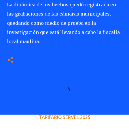
La dinámica de los hechos quedó registrada en
las grabaciones de las cámaras municipales,
quedando como medio de prueba en la
investigación que está llevando a cabo la fiscalía
local maulina.
C
o
m
e
TARIFARIO SERVEL 2025
n
t