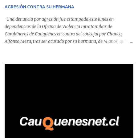
sumándose a otras comunas del Maule donde también se
AGRESIÓN CONTRA SU HERMANA
detectaron incumplimientos a la normativa vigente. El informe
precisa que la mayor cantidad de dinero apostado se registró en
Una denuncia por agresión fue estampada este lunes en
Talca, donde...
dependencias de la Oficina de Violencia Intrafamiliar de
Carabineros de Cauquenes en contra del concejal por Chanco,
Alfonso Meza, tras ser acusado por su hermana, de 41 años, quien
aseguró haber sido víctima de un violento episodio en un predio
agrícola familiar. Según consta en el parte policial, la denunciante
relató que los hechos ocurrieron cerca de las 11:30 horas en el
fundo San Baldomero, ubicado en el sector Dollimbuta, comuna de
Pelluhue. Allí, mientras se encontraba junto a su madre y su hijo
entregando recomendaciones a los trabajadores de la plantación
de frutillas, habría sostenido una discusión con su hermano, quien
permanecía en el lugar a bordo de una camioneta. De acuerdo con
la declaración, tras recriminarle por intervenir con los
trabajadores, el edil descendió del vehículo y, en medio de la
confrontación, la habría tomado de los hombros, empujado al
suelo y agredido con golpes de pies y manos, mientr...