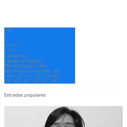
n
t
a
r
+
10
i
°
o
C
H:
+
11°
s
L:
+
3°
Cauquenes
Viernes, 07 Agosto
Previsión para 7 días
Sáb
Dom
Lun
Mar
Mié
Jue
+
10°
+
10°
+
11°
+
12°
+
13°
+
12°
+
3°
+
2°
+
1°
+
2°
+
2°
+
5°
Entradas populares