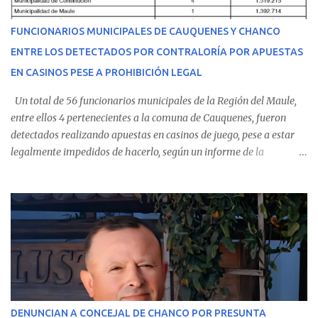
del personal de emergencia terminó falleciendo, sin alcanzar a
recibir atención especializada en el centro de destino. Apenas se
FUNCIONARIOS MUNICIPALES DE CAUQUENES Y CHANCO
conoció la gravedad de su condición, sus padres —residentes en
ENTRE LOS DETECTADOS POR CONTRALORÍA POR APUESTAS
Villarrica— se trasladaron a Cauquenes con la esperanza de una
EN CASINOS PESE A PROHIBICIÓN LEGAL
evolución favorable. No obstante, alrededo...
Un total de 56 funcionarios municipales de la Región del Maule,
entre ellos 4 pertenecientes a la comuna de Cauquenes, fueron
detectados realizando apuestas en casinos de juego, pese a estar
legalmente impedidos de hacerlo, según un informe de la
Contraloría General de la República . Los antecedentes forman
parte del Consolidado de Información Circular (CIC) N° 20, el cual
estableció que estos funcionarios —quienes administran o
custodian fondos públicos— efectuaron transacciones por un
monto total de $116.075.918 entre enero de 2024 y junio de 2025.
En el detalle regional, se indica que en la comuna de Cauquenes se
identificó a cuatro funcionarios involucrados en este tipo de
operaciones. Asimismo, se precisa que uno de los casos
corresponde a un funcionario de la Municipalidad de Chanco,
DENUNCIAN A CONCEJAL DE CHANCO POR PRESUNTA