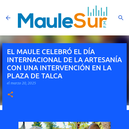
Ir al contenido principal
EL MAULE CELEBRÓ EL DÍA
INTERNACIONAL DE LA ARTESANÍA
CON UNA INTERVENCIÓN EN LA
PLAZA DE TALCA
el
marzo 20, 2025