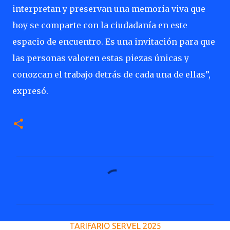
interpretan y preservan una memoria viva que
hoy se comparte con la ciudadanía en este
espacio de encuentro. Es una invitación para que
las personas valoren estas piezas únicas y
conozcan el trabajo detrás de cada una de ellas”,
expresó.
C
o
m
e
TARIFARIO SERVEL 2025