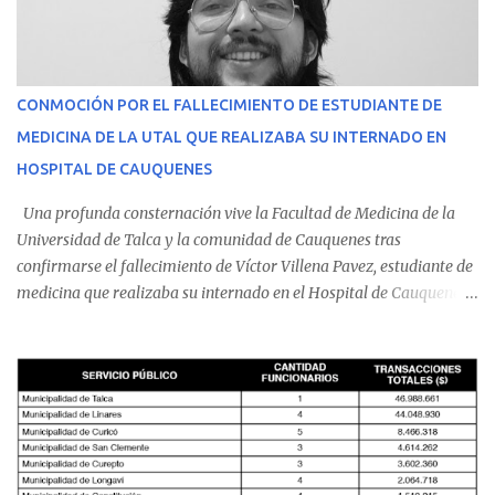
CONMOCIÓN POR EL FALLECIMIENTO DE ESTUDIANTE DE
MEDICINA DE LA UTAL QUE REALIZABA SU INTERNADO EN
HOSPITAL DE CAUQUENES
Una profunda consternación vive la Facultad de Medicina de la
Universidad de Talca y la comunidad de Cauquenes tras
confirmarse el fallecimiento de Víctor Villena Pavez, estudiante de
medicina que realizaba su internado en el Hospital de Cauquenes.
De acuerdo con los antecedentes conocidos, el joven se presentó a
cumplir su jornada en el recinto asistencial manifestando
malestares físicos. Dada la complejidad de su estado de salud, el
equipo médico determinó su traslado de urgencia al Hospital
Regional de Talca y dado la urgencia la ambulancia partió hacia
Talca con escolta de Carabineros. En medio del traslado, el
estudiante de medicina de 25 años, se agravó y pese a los esfuerzos