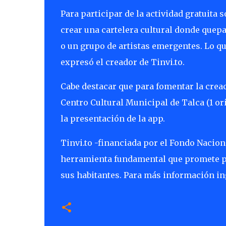
Para participar de la actividad gratuita
crear una cartelera cultural donde quep
o un grupo de artistas emergentes. Lo qu
expresó el creador de Tinvi.to.
Cabe destacar que para fomentar la creac
Centro Cultural Municipal de Talca (1 or
la presentación de la app.
Tinvi.to -financiada por el Fondo Naciona
herramienta fundamental que promete pot
sus habitantes. Para más información ing