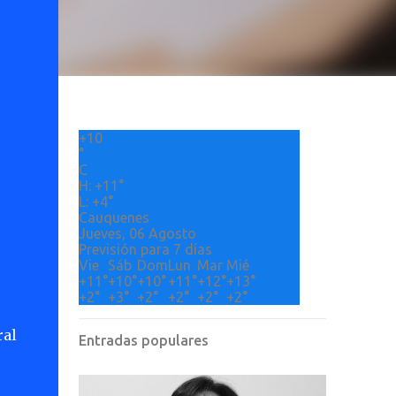
+
10
°
C
H:
+
11°
L:
+
4°
Cauquenes
Jueves, 06 Agosto
Previsión para 7 días
Vie
Sáb
Dom
Lun
Mar
Mié
+
11°
+
10°
+
10°
+
11°
+
12°
+
13°
+
2°
+
3°
+
2°
+
2°
+
2°
+
2°
ral
Entradas populares