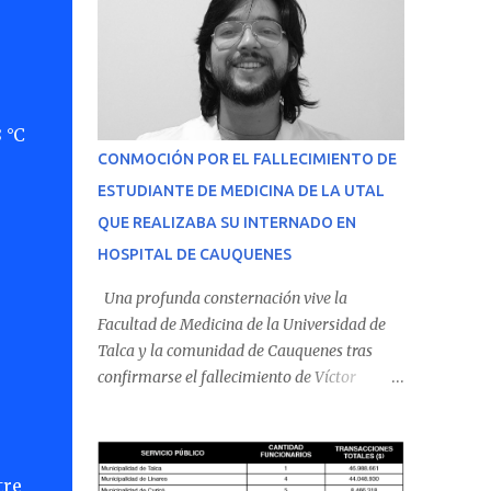
 °C
CONMOCIÓN POR EL FALLECIMIENTO DE
ESTUDIANTE DE MEDICINA DE LA UTAL
QUE REALIZABA SU INTERNADO EN
HOSPITAL DE CAUQUENES
Una profunda consternación vive la
Facultad de Medicina de la Universidad de
Talca y la comunidad de Cauquenes tras
confirmarse el fallecimiento de Víctor
Villena Pavez, estudiante de medicina que
realizaba su internado en el Hospital de
Cauquenes. De acuerdo con los antecedentes
conocidos, el joven se presentó a cumplir su
tre