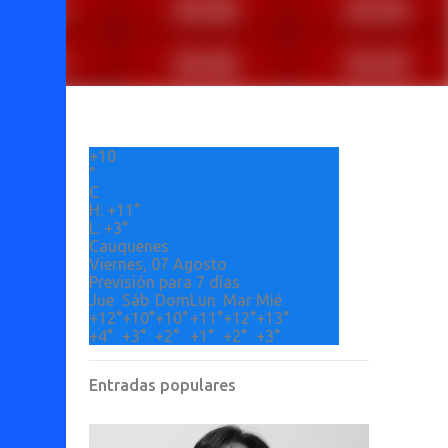
+
10
°
C
H:
+
11°
L:
+
3°
Cauquenes
Viernes, 07 Agosto
Previsión para 7 días
Jue
Sáb
Dom
Lun
Mar
Mié
+
12°
+
10°
+
10°
+
11°
+
12°
+
13°
+
4°
+
3°
+
2°
+
1°
+
2°
+
3°
Entradas populares