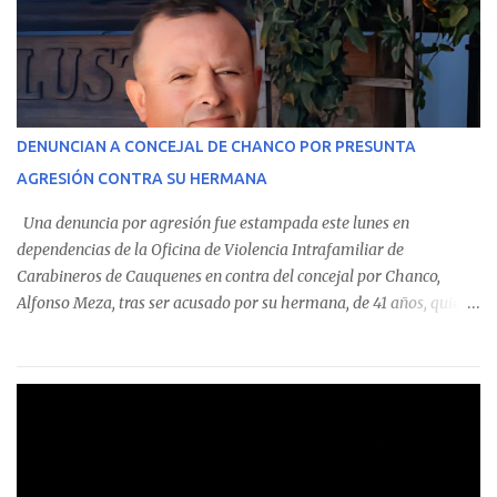
custodian fondos públicos— efectuaron transacciones por un
monto total de $116.075.918 entre enero de 2024 y junio de 2025.
En el detalle regional, se indica que en la comuna de Cauquenes se
identificó a cuatro funcionarios involucrados en este tipo de
operaciones. Asimismo, se precisa que uno de los casos
corresponde a un funcionario de la Municipalidad de Chanco,
DENUNCIAN A CONCEJAL DE CHANCO POR PRESUNTA
sumándose a otras comunas del Maule donde también se
AGRESIÓN CONTRA SU HERMANA
detectaron incumplimientos a la normativa vigente. El informe
precisa que la mayor cantidad de dinero apostado se registró en
Una denuncia por agresión fue estampada este lunes en
Talca, donde...
dependencias de la Oficina de Violencia Intrafamiliar de
Carabineros de Cauquenes en contra del concejal por Chanco,
Alfonso Meza, tras ser acusado por su hermana, de 41 años, quien
aseguró haber sido víctima de un violento episodio en un predio
agrícola familiar. Según consta en el parte policial, la denunciante
relató que los hechos ocurrieron cerca de las 11:30 horas en el
fundo San Baldomero, ubicado en el sector Dollimbuta, comuna de
Pelluhue. Allí, mientras se encontraba junto a su madre y su hijo
entregando recomendaciones a los trabajadores de la plantación
de frutillas, habría sostenido una discusión con su hermano, quien