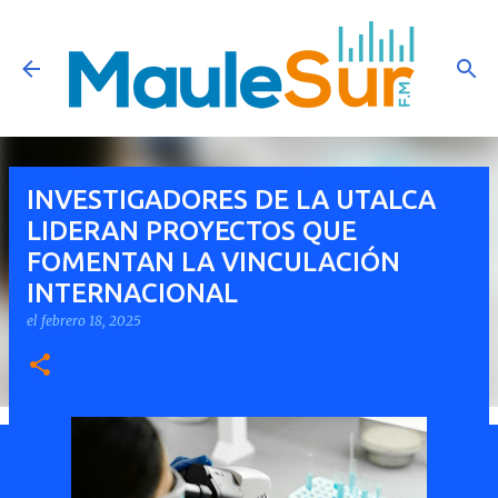
Ir al contenido principal
INVESTIGADORES DE LA UTALCA
LIDERAN PROYECTOS QUE
FOMENTAN LA VINCULACIÓN
INTERNACIONAL
el
febrero 18, 2025