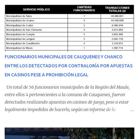
cumplir su jornada en el recinto asistencial manifestando
malestares físicos. Dada la complejidad de su estado de salud, el
equipo médico determinó su traslado de urgencia al Hospital
Regional de Talca y dado la urgencia la ambulancia partió hacia
Talca con escolta de Carabineros. En medio del traslado, el
estudiante de medicina de 25 años, se agravó y pese a los esfuerzos
del personal de emergencia terminó falleciendo, sin alcanzar a
recibir atención especializada en el centro de destino. Apenas se
FUNCIONARIOS MUNICIPALES DE CAUQUENES Y CHANCO
conoció la gravedad de su condición, sus padres —residentes en
ENTRE LOS DETECTADOS POR CONTRALORÍA POR APUESTAS
Villarrica— se trasladaron a Cauquenes con la esperanza de una
EN CASINOS PESE A PROHIBICIÓN LEGAL
evolución favorable. No obstante, alrededo...
Un total de 56 funcionarios municipales de la Región del Maule,
entre ellos 4 pertenecientes a la comuna de Cauquenes, fueron
detectados realizando apuestas en casinos de juego, pese a estar
legalmente impedidos de hacerlo, según un informe de la
Contraloría General de la República . Los antecedentes forman
parte del Consolidado de Información Circular (CIC) N° 20, el cual
estableció que estos funcionarios —quienes administran o