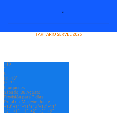
C
o
m
e
TARIFARIO SERVEL 2025
n
t
a
r
+
10
i
°
o
C
H:
+
10°
s
L:
+
3°
Cauquenes
Sábado, 08 Agosto
Previsión para 7 días
Dom
Lun
Mar
Mié
Jue
Vie
+
10°
+
11°
+
11°
+
12°
+
12°
+
11°
+
2°
+
1°
+
1°
+
2°
+
5°
+
9°