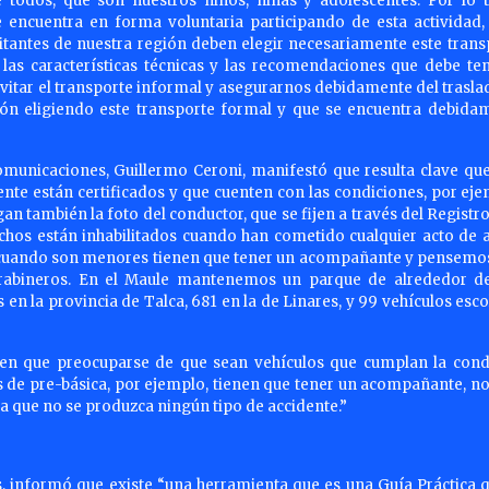
todos, que son nuestros niños, niñas y adolescentes. Por lo t
e encuentra en forma voluntaria participando de esta actividad,
itantes de nuestra región deben elegir necesariamente este trans
 las características técnicas y las recomendaciones que debe ten
 evitar el transporte informal y asegurarnos debidamente del trasla
gión eligiendo este transporte formal y que se encuentra debida
omunicaciones, Guillermo Ceroni, manifestó que resulta clave que
ente están certificados y que cuenten con las condiciones, por eje
n también la foto del conductor, que se fijen a través del Registro
chos están inhabilitados cuando han cometido cualquier acto de 
 cuando son menores tienen que tener un acompañante y pensemo
arabineros. En el Maule mantenemos un parque de alrededor d
s en la provincia de Talca, 681 en la de Linares, y 99 vehículos esc
nen que preocuparse de que sean vehículos que cumplan la cond
 de pre-básica, por ejemplo, tienen que tener un acompañante, no
a que no se produzca ningún tipo de accidente.”
s, informó que existe “una herramienta que es una Guía Práctica q