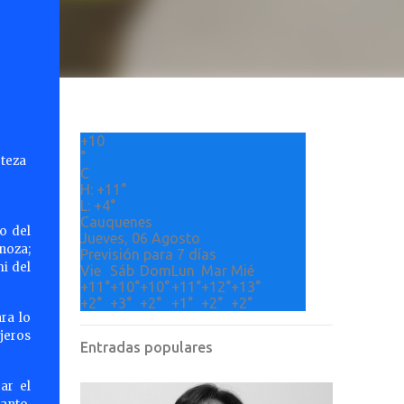
+
10
°
rteza
C
H:
+
11°
L:
+
4°
Cauquenes
o del
Jueves, 06 Agosto
noza;
Previsión para 7 días
i del
Vie
Sáb
Dom
Lun
Mar
Mié
+
11°
+
10°
+
10°
+
11°
+
12°
+
13°
+
2°
+
3°
+
2°
+
1°
+
2°
+
2°
ara lo
ajeros
Entradas populares
ar el