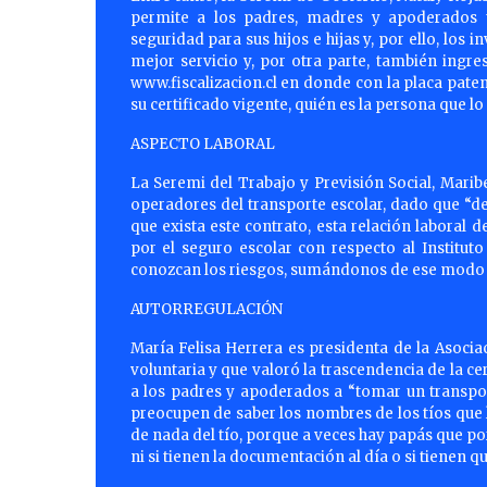
permite a los padres, madres y apoderados 
seguridad para sus hijos e hijas y, por ello, los
mejor servicio y, por otra parte, también ingre
www.fiscalizacion.cl en donde con la placa paten
su certificado vigente, quién es la persona que l
ASPECTO LABORAL
La Seremi del Trabajo y Previsión Social, Maribe
operadores del transporte escolar, dado que “de
que exista este contrato, esta relación labora
por el seguro escolar con respecto al Institut
conozcan los riesgos, sumándonos de ese modo a 
AUTORREGULACIÓN
María Felisa Herrera es presidenta de la Asocia
voluntaria y que valoró la trascendencia de la ce
a los padres y apoderados a “tomar un transpor
preocupen de saber los nombres de los tíos que 
de nada del tío, porque a veces hay papás que por
ni si tienen la documentación al día o si tienen qu