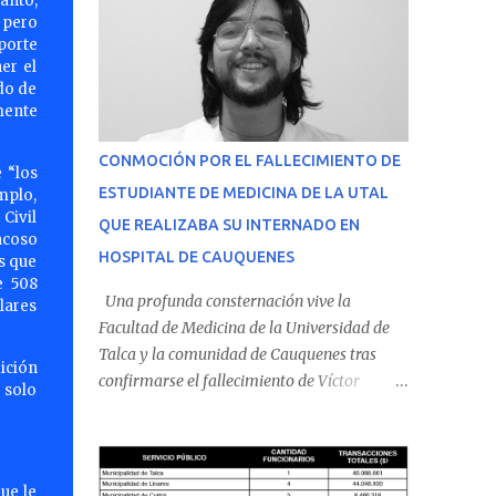
anto,
 pero
porte
er el
do de
mente
CONMOCIÓN POR EL FALLECIMIENTO DE
 “los
ESTUDIANTE DE MEDICINA DE LA UTAL
mplo,
 Civil
QUE REALIZABA SU INTERNADO EN
acoso
HOSPITAL DE CAUQUENES
s que
e 508
Una profunda consternación vive la
olares
Facultad de Medicina de la Universidad de
Talca y la comunidad de Cauquenes tras
ición
confirmarse el fallecimiento de Víctor
 solo
Villena Pavez, estudiante de medicina que
realizaba su internado en el Hospital de
Cauquenes. De acuerdo con los antecedentes
conocidos, el joven se presentó a cumplir su
ue le