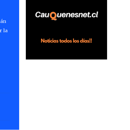
horas en el fundo San Baldomero, ubicado
en el sector Dollimbuta, comuna de
Pelluhue. Allí, mientras se encontraba junto
rán
a su madre y su hijo entregando
r la
recomendaciones a los trabajadores de la
plantación de frutillas, habría sostenido una
discusión con su hermano, quien permanecía
en el lugar a bordo de una camioneta. De
acuerdo con la declaración, tras recriminarle
por intervenir con los trabajadores, el edil
descendió del vehículo y, en medio de la
confrontación, la habría tomado de los
hombros, empujado al suelo y agredido con
golpes de pies y manos, mientr...