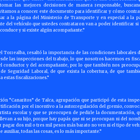
tomar las mejores decisiones de manera responsable, buscan
 invitamos a conocer este documento para identificar y cómo contra
sar a la página del Ministerio de Transporte y en especial a la p
te del vehículo que ustedes contrataron van a poder identificar si 
o conduce y si existe algún acompañante.”
l Torrealba, resaltó la importancia de las condiciones laborales d
sde las inspecciones del trabajo, lo que nosotros hacemos es fisca
l del conductor y del acompañante, por lo que también nos preocu
o de Seguridad Laboral, de que exista la cobertura, de que tambi
estas fiscalizaciones.”
ción “Canaritos” de Talca, agrupación que participó de esta inspe
rtificación por el incentivo a la autorregulación del gremio, conv
tista escolar y que se preocupen de pedirle la documentación, q
llevan a su hijo, porque hay papás que ni se preocupan ni del nomb
 pagar dos mil o tres mil pesos más barato no ven ni el tipo de veh
e auxiliar, todas las cosas, es lo más importante.”