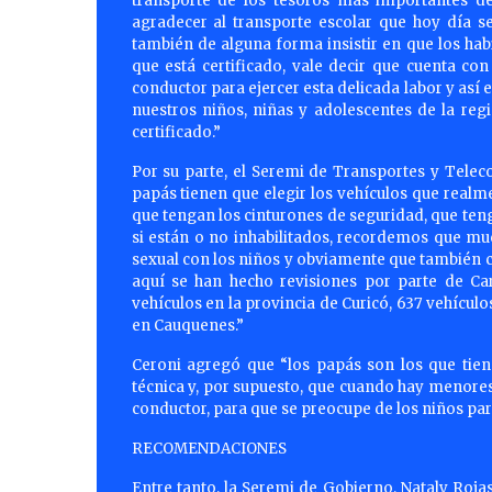
transporte de los tesoros más importantes de 
agradecer al transporte escolar que hoy día s
también de alguna forma insistir en que los hab
que está certificado, vale decir que cuenta con
conductor para ejercer esta delicada labor y así
nuestros niños, niñas y adolescentes de la re
certificado.”
Por su parte, el Seremi de Transportes y Telec
papás tienen que elegir los vehículos que realm
que tengan los cinturones de seguridad, que tenga
si están o no inhabilitados, recordemos que mu
sexual con los niños y obviamente que también
aquí se han hecho revisiones por parte de C
vehículos en la provincia de Curicó, 637 vehículo
en Cauquenes.”
Ceroni agregó que “los papás son los que tie
técnica y, por supuesto, que cuando hay menores
conductor, para que se preocupe de los niños par
RECOMENDACIONES
Entre tanto, la Seremi de Gobierno, Nataly Roja