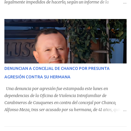
legalmente impedidos de hacerlo, según un informe de la
Contraloría General de la República . Los antecedentes forman
parte del Consolidado de Información Circular (CIC) N° 20, el cual
estableció que estos funcionarios —quienes administran o
custodian fondos públicos— efectuaron transacciones por un
monto total de $116.075.918 entre enero de 2024 y junio de 2025.
En el detalle regional, se indica que en la comuna de Cauquenes se
identificó a cuatro funcionarios involucrados en este tipo de
operaciones. Asimismo, se precisa que uno de los casos
corresponde a un funcionario de la Municipalidad de Chanco,
DENUNCIAN A CONCEJAL DE CHANCO POR PRESUNTA
sumándose a otras comunas del Maule donde también se
AGRESIÓN CONTRA SU HERMANA
detectaron incumplimientos a la normativa vigente. El informe
precisa que la mayor cantidad de dinero apostado se registró en
Una denuncia por agresión fue estampada este lunes en
Talca, donde...
dependencias de la Oficina de Violencia Intrafamiliar de
Carabineros de Cauquenes en contra del concejal por Chanco,
Alfonso Meza, tras ser acusado por su hermana, de 41 años, quien
aseguró haber sido víctima de un violento episodio en un predio
agrícola familiar. Según consta en el parte policial, la denunciante
relató que los hechos ocurrieron cerca de las 11:30 horas en el