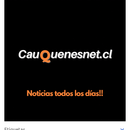
fundo San Baldomero, ubicado en el sector Dollimbuta, comuna de
Pelluhue. Allí, mientras se encontraba junto a su madre y su hijo
entregando recomendaciones a los trabajadores de la plantación
de frutillas, habría sostenido una discusión con su hermano, quien
permanecía en el lugar a bordo de una camioneta. De acuerdo con
la declaración, tras recriminarle por intervenir con los
trabajadores, el edil descendió del vehículo y, en medio de la
confrontación, la habría tomado de los hombros, empujado al
suelo y agredido con golpes de pies y manos, mientr...
Etiquetas