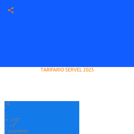
C
o
m
e
TARIFARIO SERVEL 2025
n
t
a
r
+
8
i
°
o
C
H:
+
10°
s
L:
+
3°
Cauquenes