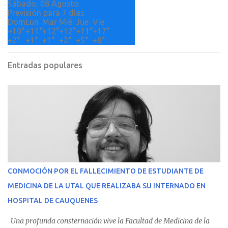
Sábado, 08 Agosto
Previsión para 7 días
Dom
Lun
Mar
Mié
Jue
Vie
+
10°
+
11°
+
12°
+
12°
+
11°
+
17°
+
2°
+
1°
+
1°
+
2°
+
5°
+
8°
Entradas populares
CONMOCIÓN POR EL FALLECIMIENTO DE ESTUDIANTE DE
MEDICINA DE LA UTAL QUE REALIZABA SU INTERNADO EN
HOSPITAL DE CAUQUENES
Una profunda consternación vive la Facultad de Medicina de la