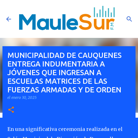
Ir al contenido principal
MUNICIPALIDAD DE CAUQUENES
ENTREGA INDUMENTARIA A
JÓVENES QUE INGRESAN A
ESCUELAS MATRICES DE LAS
FUERZAS ARMADAS Y DE ORDEN
el
enero 30, 2025
En una significativa ceremonia realizada en el