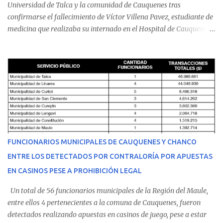
Universidad de Talca y la comunidad de Cauquenes tras
confirmarse el fallecimiento de Víctor Villena Pavez, estudiante de
medicina que realizaba su internado en el Hospital de Cauquenes.
De acuerdo con los antecedentes conocidos, el joven se presentó a
cumplir su jornada en el recinto asistencial manifestando
malestares físicos. Dada la complejidad de su estado de salud, el
equipo médico determinó su traslado de urgencia al Hospital
Regional de Talca y dado la urgencia la ambulancia partió hacia
Talca con escolta de Carabineros. En medio del traslado, el
estudiante de medicina de 25 años, se agravó y pese a los esfuerzos
del personal de emergencia terminó falleciendo, sin alcanzar a
recibir atención especializada en el centro de destino. Apenas se
FUNCIONARIOS MUNICIPALES DE CAUQUENES Y CHANCO
conoció la gravedad de su condición, sus padres —residentes en
ENTRE LOS DETECTADOS POR CONTRALORÍA POR APUESTAS
Villarrica— se trasladaron a Cauquenes con la esperanza de una
EN CASINOS PESE A PROHIBICIÓN LEGAL
evolución favorable. No obstante, alrededo...
Un total de 56 funcionarios municipales de la Región del Maule,
entre ellos 4 pertenecientes a la comuna de Cauquenes, fueron
detectados realizando apuestas en casinos de juego, pese a estar