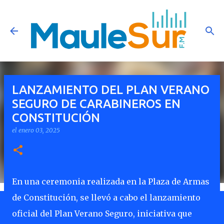
Ir al contenido principal
LANZAMIENTO DEL PLAN VERANO
SEGURO DE CARABINEROS EN
CONSTITUCIÓN
el
enero 03, 2025
En una ceremonia realizada en la Plaza de Armas
de Constitución, se llevó a cabo el lanzamiento
oficial del Plan Verano Seguro, iniciativa que