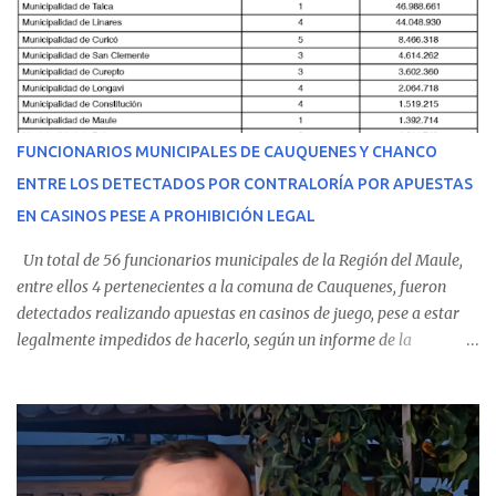
equipo médico determinó su traslado de urgencia al Hospital
Regional de Talca y dado la urgencia la ambulancia partió hacia
Talca con escolta de Carabineros. En medio del traslado, el
estudiante de medicina de 25 años, se agravó y pese a los esfuerzos
del personal de emergencia terminó falleciendo, sin alcanzar a
recibir atención especializada en el centro de destino. Apenas se
FUNCIONARIOS MUNICIPALES DE CAUQUENES Y CHANCO
conoció la gravedad de su condición, sus padres —residentes en
ENTRE LOS DETECTADOS POR CONTRALORÍA POR APUESTAS
Villarrica— se trasladaron a Cauquenes con la esperanza de una
EN CASINOS PESE A PROHIBICIÓN LEGAL
evolución favorable. No obstante, alrededo...
Un total de 56 funcionarios municipales de la Región del Maule,
entre ellos 4 pertenecientes a la comuna de Cauquenes, fueron
detectados realizando apuestas en casinos de juego, pese a estar
legalmente impedidos de hacerlo, según un informe de la
Contraloría General de la República . Los antecedentes forman
parte del Consolidado de Información Circular (CIC) N° 20, el cual
estableció que estos funcionarios —quienes administran o
custodian fondos públicos— efectuaron transacciones por un
monto total de $116.075.918 entre enero de 2024 y junio de 2025.