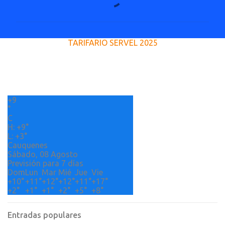
o
m
e
TARIFARIO SERVEL 2025
n
t
a
r
+
9
i
°
o
C
H:
+
9°
s
L:
+
3°
Cauquenes
Sábado, 08 Agosto
Previsión para 7 días
Dom
Lun
Mar
Mié
Jue
Vie
+
10°
+
11°
+
12°
+
12°
+
11°
+
17°
+
2°
+
1°
+
1°
+
2°
+
5°
+
8°
Entradas populares