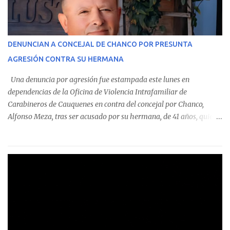
En el detalle regional, se indica que en la comuna de Cauquenes se
identificó a cuatro funcionarios involucrados en este tipo de
operaciones. Asimismo, se precisa que uno de los casos
corresponde a un funcionario de la Municipalidad de Chanco,
DENUNCIAN A CONCEJAL DE CHANCO POR PRESUNTA
sumándose a otras comunas del Maule donde también se
AGRESIÓN CONTRA SU HERMANA
detectaron incumplimientos a la normativa vigente. El informe
precisa que la mayor cantidad de dinero apostado se registró en
Una denuncia por agresión fue estampada este lunes en
Talca, donde...
dependencias de la Oficina de Violencia Intrafamiliar de
Carabineros de Cauquenes en contra del concejal por Chanco,
Alfonso Meza, tras ser acusado por su hermana, de 41 años, quien
aseguró haber sido víctima de un violento episodio en un predio
agrícola familiar. Según consta en el parte policial, la denunciante
relató que los hechos ocurrieron cerca de las 11:30 horas en el
fundo San Baldomero, ubicado en el sector Dollimbuta, comuna de
Pelluhue. Allí, mientras se encontraba junto a su madre y su hijo
entregando recomendaciones a los trabajadores de la plantación
de frutillas, habría sostenido una discusión con su hermano, quien
permanecía en el lugar a bordo de una camioneta. De acuerdo con
la declaración, tras recriminarle por intervenir con los