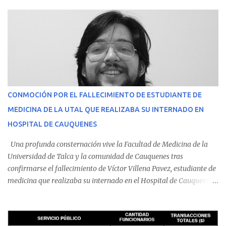
CONMOCIÓN POR EL FALLECIMIENTO DE ESTUDIANTE DE
MEDICINA DE LA UTAL QUE REALIZABA SU INTERNADO EN
HOSPITAL DE CAUQUENES
Una profunda consternación vive la Facultad de Medicina de la
Universidad de Talca y la comunidad de Cauquenes tras
confirmarse el fallecimiento de Víctor Villena Pavez, estudiante de
medicina que realizaba su internado en el Hospital de Cauquenes.
De acuerdo con los antecedentes conocidos, el joven se presentó a
cumplir su jornada en el recinto asistencial manifestando
malestares físicos. Dada la complejidad de su estado de salud, el