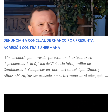
estableció que estos funcionarios —quienes administran o
custodian fondos públicos— efectuaron transacciones por un
monto total de $116.075.918 entre enero de 2024 y junio de 2025.
En el detalle regional, se indica que en la comuna de Cauquenes se
identificó a cuatro funcionarios involucrados en este tipo de
operaciones. Asimismo, se precisa que uno de los casos
corresponde a un funcionario de la Municipalidad de Chanco,
DENUNCIAN A CONCEJAL DE CHANCO POR PRESUNTA
sumándose a otras comunas del Maule donde también se
AGRESIÓN CONTRA SU HERMANA
detectaron incumplimientos a la normativa vigente. El informe
precisa que la mayor cantidad de dinero apostado se registró en
Una denuncia por agresión fue estampada este lunes en
Talca, donde...
dependencias de la Oficina de Violencia Intrafamiliar de
Carabineros de Cauquenes en contra del concejal por Chanco,
Alfonso Meza, tras ser acusado por su hermana, de 41 años, quien
aseguró haber sido víctima de un violento episodio en un predio
agrícola familiar. Según consta en el parte policial, la denunciante
relató que los hechos ocurrieron cerca de las 11:30 horas en el
fundo San Baldomero, ubicado en el sector Dollimbuta, comuna de
Pelluhue. Allí, mientras se encontraba junto a su madre y su hijo
entregando recomendaciones a los trabajadores de la plantación