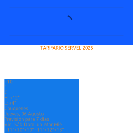
C
o
m
e
TARIFARIO SERVEL 2025
n
t
a
r
+
10
i
°
o
C
H:
+
12°
s
L:
+
4°
Cauquenes
Jueves, 06 Agosto
Previsión para 7 días
Vie
Sáb
Dom
Lun
Mar
Mié
+
11°
+
10°
+
10°
+
11°
+
12°
+
13°