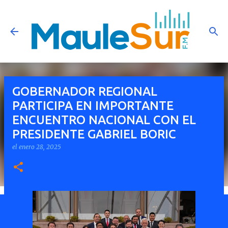
Ir al contenido principal
GOBERNADOR REGIONAL
PARTICIPA EN IMPORTANTE
ENCUENTRO NACIONAL CON EL
PRESIDENTE GABRIEL BORIC
el
enero 28, 2025