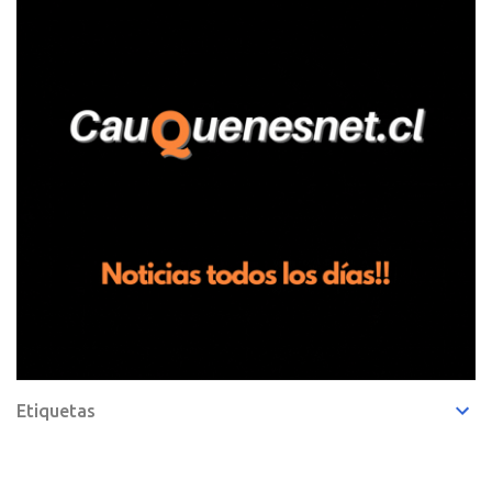
de frutillas, habría sostenido una discusión con su hermano, quien
permanecía en el lugar a bordo de una camioneta. De acuerdo con
la declaración, tras recriminarle por intervenir con los
trabajadores, el edil descendió del vehículo y, en medio de la
confrontación, la habría tomado de los hombros, empujado al
suelo y agredido con golpes de pies y manos, mientr...
Etiquetas