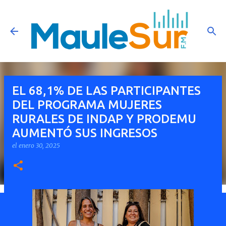
Ir al contenido principal
EL 68,1% DE LAS PARTICIPANTES
DEL PROGRAMA MUJERES
RURALES DE INDAP Y PRODEMU
AUMENTÓ SUS INGRESOS
el
enero 30, 2025