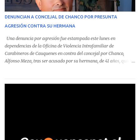
operaciones. Asimismo, se precisa que uno de los casos
corresponde a un funcionario de la Municipalidad de Chanco,
DENUNCIAN A CONCEJAL DE CHANCO POR PRESUNTA
sumándose a otras comunas del Maule donde también se
AGRESIÓN CONTRA SU HERMANA
detectaron incumplimientos a la normativa vigente. El informe
precisa que la mayor cantidad de dinero apostado se registró en
Una denuncia por agresión fue estampada este lunes en
Talca, donde...
dependencias de la Oficina de Violencia Intrafamiliar de
Carabineros de Cauquenes en contra del concejal por Chanco,
Alfonso Meza, tras ser acusado por su hermana, de 41 años, quien
aseguró haber sido víctima de un violento episodio en un predio
agrícola familiar. Según consta en el parte policial, la denunciante
relató que los hechos ocurrieron cerca de las 11:30 horas en el
fundo San Baldomero, ubicado en el sector Dollimbuta, comuna de
Pelluhue. Allí, mientras se encontraba junto a su madre y su hijo
entregando recomendaciones a los trabajadores de la plantación
de frutillas, habría sostenido una discusión con su hermano, quien
permanecía en el lugar a bordo de una camioneta. De acuerdo con
la declaración, tras recriminarle por intervenir con los
trabajadores, el edil descendió del vehículo y, en medio de la