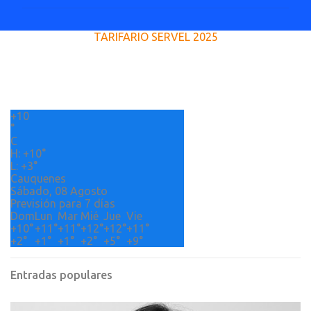
m
e
TARIFARIO SERVEL 2025
n
t
a
r
+
10
i
°
o
C
H:
+
10°
s
L:
+
3°
Cauquenes
Sábado, 08 Agosto
Previsión para 7 días
Dom
Lun
Mar
Mié
Jue
Vie
+
10°
+
11°
+
11°
+
12°
+
12°
+
11°
+
2°
+
1°
+
1°
+
2°
+
5°
+
9°
Entradas populares