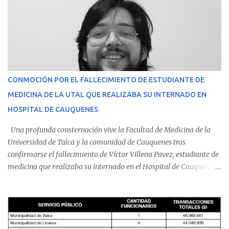
CONMOCIÓN POR EL FALLECIMIENTO DE ESTUDIANTE DE
MEDICINA DE LA UTAL QUE REALIZABA SU INTERNADO EN
HOSPITAL DE CAUQUENES
Una profunda consternación vive la Facultad de Medicina de la
Universidad de Talca y la comunidad de Cauquenes tras
confirmarse el fallecimiento de Víctor Villena Pavez, estudiante de
medicina que realizaba su internado en el Hospital de Cauquenes.
De acuerdo con los antecedentes conocidos, el joven se presentó a
cumplir su jornada en el recinto asistencial manifestando
malestares físicos. Dada la complejidad de su estado de salud, el
equipo médico determinó su traslado de urgencia al Hospital
Regional de Talca y dado la urgencia la ambulancia partió hacia