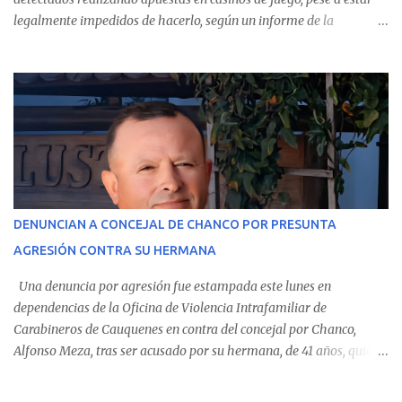
legalmente impedidos de hacerlo, según un informe de la
Contraloría General de la República . Los antecedentes forman
parte del Consolidado de Información Circular (CIC) N° 20, el cual
estableció que estos funcionarios —quienes administran o
custodian fondos públicos— efectuaron transacciones por un
monto total de $116.075.918 entre enero de 2024 y junio de 2025.
En el detalle regional, se indica que en la comuna de Cauquenes se
identificó a cuatro funcionarios involucrados en este tipo de
operaciones. Asimismo, se precisa que uno de los casos
corresponde a un funcionario de la Municipalidad de Chanco,
DENUNCIAN A CONCEJAL DE CHANCO POR PRESUNTA
sumándose a otras comunas del Maule donde también se
AGRESIÓN CONTRA SU HERMANA
detectaron incumplimientos a la normativa vigente. El informe
precisa que la mayor cantidad de dinero apostado se registró en
Una denuncia por agresión fue estampada este lunes en
Talca, donde...
dependencias de la Oficina de Violencia Intrafamiliar de
Carabineros de Cauquenes en contra del concejal por Chanco,
Alfonso Meza, tras ser acusado por su hermana, de 41 años, quien
aseguró haber sido víctima de un violento episodio en un predio
agrícola familiar. Según consta en el parte policial, la denunciante