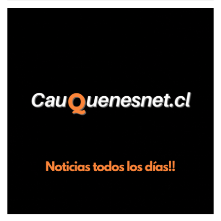
relató que los hechos ocurrieron cerca de las 11:30 horas en el
fundo San Baldomero, ubicado en el sector Dollimbuta, comuna de
Pelluhue. Allí, mientras se encontraba junto a su madre y su hijo
entregando recomendaciones a los trabajadores de la plantación
de frutillas, habría sostenido una discusión con su hermano, quien
permanecía en el lugar a bordo de una camioneta. De acuerdo con
la declaración, tras recriminarle por intervenir con los
trabajadores, el edil descendió del vehículo y, en medio de la
confrontación, la habría tomado de los hombros, empujado al
suelo y agredido con golpes de pies y manos, mientr...