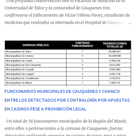
Una profunda consternación vive la Facultad de Medicina de la
Universidad de Talca y la comunidad de Cauquenes tras
confirmarse el fallecimiento de Víctor Villena Pavez, estudiante de
medicina que realizaba su internado en el Hospital de Cauquenes.
De acuerdo con los antecedentes conocidos, el joven se presentó a
cumplir su jornada en el recinto asistencial manifestando
malestares físicos. Dada la complejidad de su estado de salud, el
equipo médico determinó su traslado de urgencia al Hospital
Regional de Talca y dado la urgencia la ambulancia partió hacia
Talca con escolta de Carabineros. En medio del traslado, el
estudiante de medicina de 25 años, se agravó y pese a los esfuerzos
del personal de emergencia terminó falleciendo, sin alcanzar a
recibir atención especializada en el centro de destino. Apenas se
FUNCIONARIOS MUNICIPALES DE CAUQUENES Y CHANCO
conoció la gravedad de su condición, sus padres —residentes en
ENTRE LOS DETECTADOS POR CONTRALORÍA POR APUESTAS
Villarrica— se trasladaron a Cauquenes con la esperanza de una
EN CASINOS PESE A PROHIBICIÓN LEGAL
evolución favorable. No obstante, alrededo...
Un total de 56 funcionarios municipales de la Región del Maule,
entre ellos 4 pertenecientes a la comuna de Cauquenes, fueron
detectados realizando apuestas en casinos de juego, pese a estar