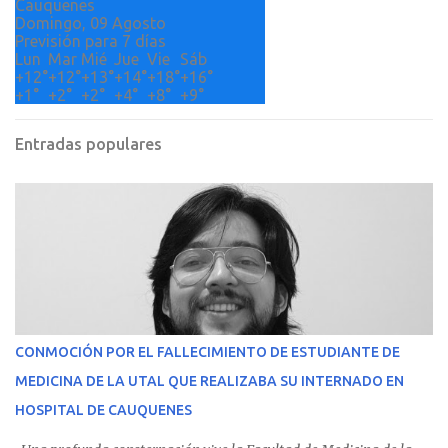
Cauquenes
Domingo, 09 Agosto
Previsión para 7 días
Lun
Mar
Mié
Jue
Vie
Sáb
+
12°
+
12°
+
13°
+
14°
+
18°
+
16°
+
1°
+
2°
+
2°
+
4°
+
8°
+
9°
Entradas populares
CONMOCIÓN POR EL FALLECIMIENTO DE ESTUDIANTE DE
MEDICINA DE LA UTAL QUE REALIZABA SU INTERNADO EN
HOSPITAL DE CAUQUENES