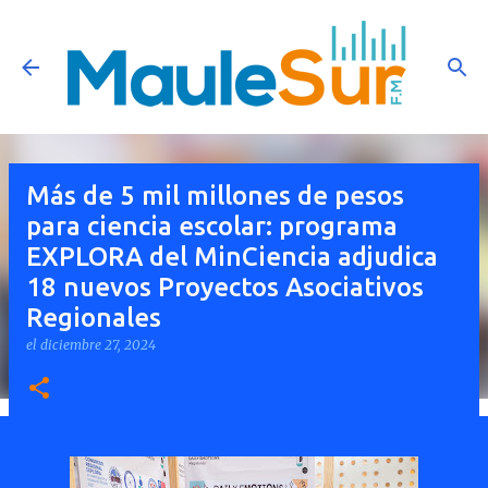
Ir al contenido principal
Más de 5 mil millones de pesos
para ciencia escolar: programa
EXPLORA del MinCiencia adjudica
18 nuevos Proyectos Asociativos
Regionales
el
diciembre 27, 2024