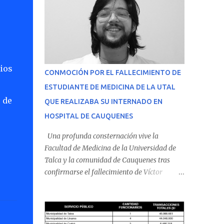
ios
CONMOCIÓN POR EL FALLECIMIENTO DE
ESTUDIANTE DE MEDICINA DE LA UTAL
 de
QUE REALIZABA SU INTERNADO EN
o
HOSPITAL DE CAUQUENES
Una profunda consternación vive la
Facultad de Medicina de la Universidad de
Talca y la comunidad de Cauquenes tras
confirmarse el fallecimiento de Víctor
Villena Pavez, estudiante de medicina que
realizaba su internado en el Hospital de
Cauquenes. De acuerdo con los antecedentes
conocidos, el joven se presentó a cumplir su