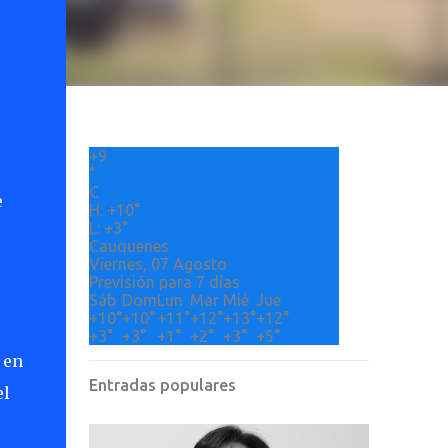
+
9
°
C
e
H:
+
10°
L:
+
3°
Cauquenes
Viernes, 07 Agosto
Previsión para 7 días
Sáb
Dom
Lun
Mar
Mié
Jue
+
10°
+
10°
+
11°
+
12°
+
13°
+
12°
+
3°
+
3°
+
1°
+
2°
+
3°
+
5°
 en
Entradas populares
el