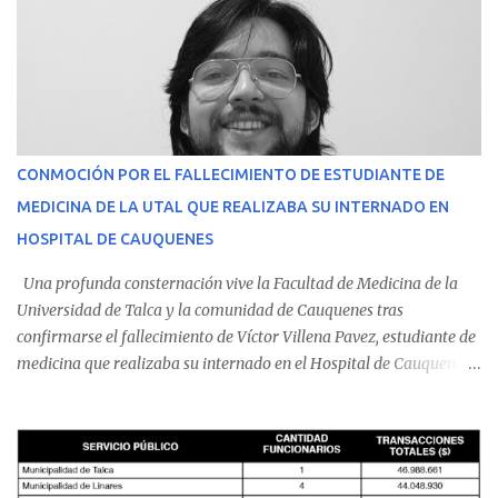
CONMOCIÓN POR EL FALLECIMIENTO DE ESTUDIANTE DE
MEDICINA DE LA UTAL QUE REALIZABA SU INTERNADO EN
HOSPITAL DE CAUQUENES
Una profunda consternación vive la Facultad de Medicina de la
Universidad de Talca y la comunidad de Cauquenes tras
confirmarse el fallecimiento de Víctor Villena Pavez, estudiante de
medicina que realizaba su internado en el Hospital de Cauquenes.
De acuerdo con los antecedentes conocidos, el joven se presentó a
cumplir su jornada en el recinto asistencial manifestando
malestares físicos. Dada la complejidad de su estado de salud, el
equipo médico determinó su traslado de urgencia al Hospital
Regional de Talca y dado la urgencia la ambulancia partió hacia