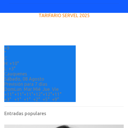
m
e
TARIFARIO SERVEL 2025
n
t
a
r
+
9
i
°
o
C
H:
+
10°
s
L:
+
3°
Cauquenes
Sábado, 08 Agosto
Previsión para 7 días
Dom
Lun
Mar
Mié
Jue
Vie
+
11°
+
11°
+
11°
+
12°
+
12°
+
11°
+
3°
+
1°
+
1°
+
2°
+
5°
+
9°
Entradas populares