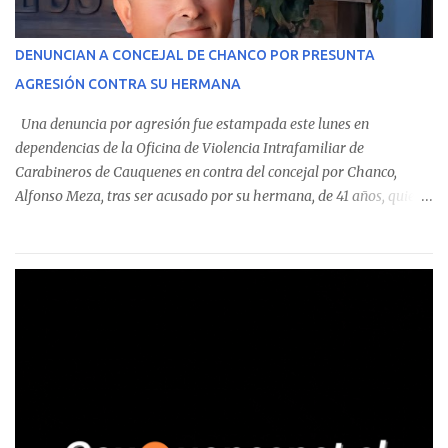
operaciones. Asimismo, se precisa que uno de los casos
corresponde a un funcionario de la Municipalidad de Chanco,
DENUNCIAN A CONCEJAL DE CHANCO POR PRESUNTA
sumándose a otras comunas del Maule donde también se
AGRESIÓN CONTRA SU HERMANA
detectaron incumplimientos a la normativa vigente. El informe
precisa que la mayor cantidad de dinero apostado se registró en
Una denuncia por agresión fue estampada este lunes en
Talca, donde...
dependencias de la Oficina de Violencia Intrafamiliar de
Carabineros de Cauquenes en contra del concejal por Chanco,
Alfonso Meza, tras ser acusado por su hermana, de 41 años, quien
aseguró haber sido víctima de un violento episodio en un predio
agrícola familiar. Según consta en el parte policial, la denunciante
relató que los hechos ocurrieron cerca de las 11:30 horas en el
fundo San Baldomero, ubicado en el sector Dollimbuta, comuna de
Pelluhue. Allí, mientras se encontraba junto a su madre y su hijo
entregando recomendaciones a los trabajadores de la plantación
de frutillas, habría sostenido una discusión con su hermano, quien
permanecía en el lugar a bordo de una camioneta. De acuerdo con
la declaración, tras recriminarle por intervenir con los
trabajadores, el edil descendió del vehículo y, en medio de la