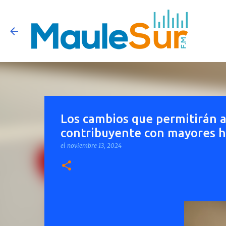
Los cambios que permitirán 
contribuyente con mayores 
el
noviembre 13, 2024