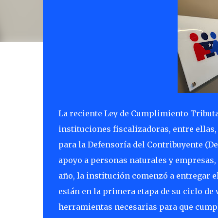
La reciente Ley de Cumplimiento Tributa
instituciones fiscalizadoras, entre ellas
para la Defensoría del Contribuyente (D
apoyo a personas naturales y empresas, 
año, la institución comenzó a entregar 
están en la primera etapa de su ciclo de
herramientas necesarias para que cumpl