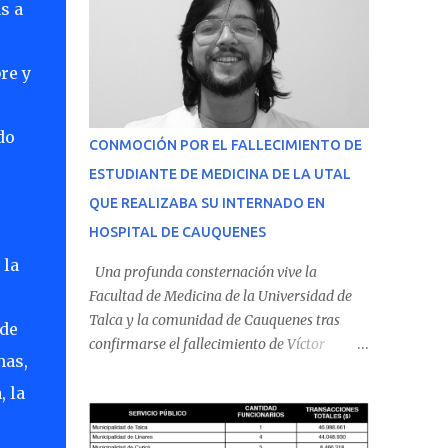
s a
re y
do
CONMOCIÓN POR EL FALLECIMIENTO DE
ESTUDIANTE DE MEDICINA DE LA UTAL
QUE REALIZABA SU INTERNADO EN
HOSPITAL DE CAUQUENES
 la
Una profunda consternación vive la
Facultad de Medicina de la Universidad de
Talca y la comunidad de Cauquenes tras
 de
confirmarse el fallecimiento de Víctor
nas,
Villena Pavez, estudiante de medicina que
, la
realizaba su internado en el Hospital de
Cauquenes. De acuerdo con los antecedentes
conocidos, el joven se presentó a cumplir su