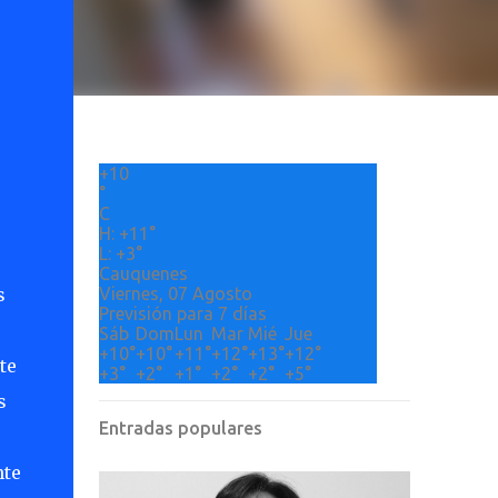
+
10
°
C
H:
+
11°
L:
+
3°
Cauquenes
s
Viernes, 07 Agosto
Previsión para 7 días
Sáb
Dom
Lun
Mar
Mié
Jue
+
10°
+
10°
+
11°
+
12°
+
13°
+
12°
te
+
3°
+
2°
+
1°
+
2°
+
2°
+
5°
s
Entradas populares
nte