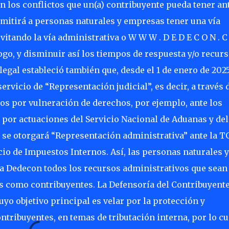
 los conflictos que un(a) contribuyente pueda tener ant
rmitirá a personas naturales y empresas tener una vía
vitando la vía administrativa o W W W . D E D E C O N . C
logo, y disminuir así los tiempos de respuesta y/o recur
gal estableció también que, desde el 1 de enero de 2025
ervicio de “Representación judicial”, es decir, a través d
s por vulneración de derechos, por ejemplo, ante los
or actuaciones del Servicio Nacional de Aduanas y del 
n se otorgará “Representación administrativa” ante la T
cio de Impuestos Internos. Así, las personas naturales y
a Dedecon todos los recursos administrativos que sean
 como contribuyentes. La Defensoría del Contribuyente
o objetivo principal es velar por la protección y
ntribuyentes, en temas de tributación interna, por lo cu