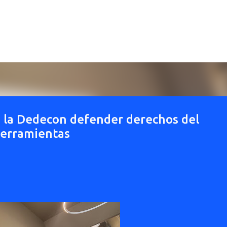
Ir al contenido principal
a la Dedecon defender derechos del
herramientas