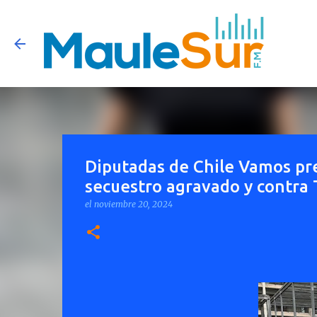
Diputadas de Chile Vamos pr
secuestro agravado y contra T
el
noviembre 20, 2024