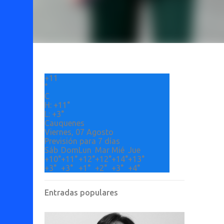
+
11
°
C
H:
+
11°
L:
+
3°
Cauquenes
Viernes, 07 Agosto
Previsión para 7 días
Sáb
Dom
Lun
Mar
Mié
Jue
+
10°
+
11°
+
12°
+
12°
+
14°
+
13°
+
3°
+
3°
+
1°
+
2°
+
3°
+
4°
Entradas populares