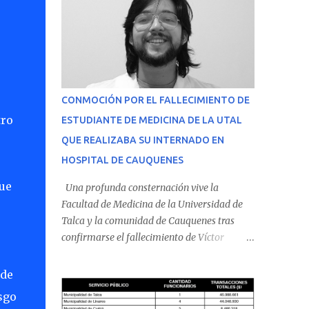
CONMOCIÓN POR EL FALLECIMIENTO DE
tro
ESTUDIANTE DE MEDICINA DE LA UTAL
QUE REALIZABA SU INTERNADO EN
HOSPITAL DE CAUQUENES
ue
Una profunda consternación vive la
Facultad de Medicina de la Universidad de
Talca y la comunidad de Cauquenes tras
confirmarse el fallecimiento de Víctor
Villena Pavez, estudiante de medicina que
realizaba su internado en el Hospital de
 de
Cauquenes. De acuerdo con los antecedentes
sgo
conocidos, el joven se presentó a cumplir su