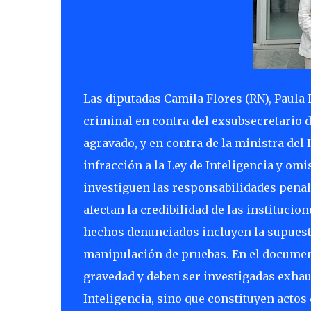
Las diputadas Camila Flores (RN), Paula 
criminal en contra del exsubsecretario d
agravado, y en contra de la ministra del I
infracción a la Ley de Inteligencia y omi
investiguen las responsabilidades pena
afectan la credibilidad de las institucion
hechos denunciados incluyen la supuesta
manipulación de pruebas. En el document
gravedad y deben ser investigadas exhau
Inteligencia, sino que constituyen acto