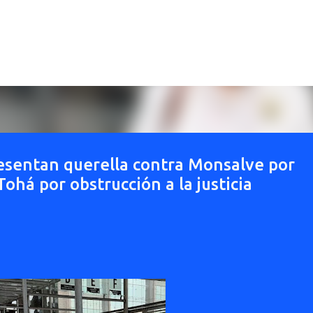
Ir al contenido principal
esentan querella contra Monsalve por
ohá por obstrucción a la justicia