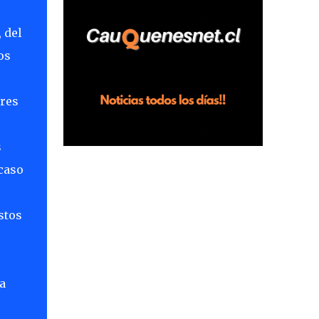
horas en el fundo San Baldomero, ubicado
en el sector Dollimbuta, comuna de
 del
Pelluhue. Allí, mientras se encontraba junto
os
a su madre y su hijo entregando
recomendaciones a los trabajadores de la
plantación de frutillas, habría sostenido una
ores
discusión con su hermano, quien permanecía
en el lugar a bordo de una camioneta. De
s
acuerdo con la declaración, tras recriminarle
por intervenir con los trabajadores, el edil
caso
descendió del vehículo y, en medio de la
confrontación, la habría tomado de los
stos
hombros, empujado al suelo y agredido con
golpes de pies y manos, mientr...
a