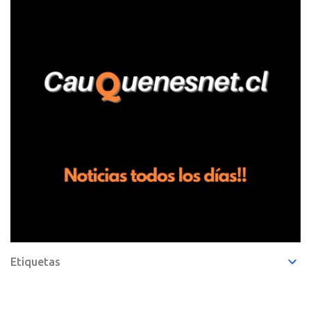
entregando recomendaciones a los trabajadores de la plantación
de frutillas, habría sostenido una discusión con su hermano, quien
permanecía en el lugar a bordo de una camioneta. De acuerdo con
la declaración, tras recriminarle por intervenir con los
trabajadores, el edil descendió del vehículo y, en medio de la
confrontación, la habría tomado de los hombros, empujado al
suelo y agredido con golpes de pies y manos, mientr...
Etiquetas