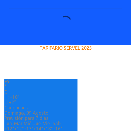
C
o
m
e
TARIFARIO SERVEL 2025
n
t
a
r
+
9
i
°
o
C
H:
+
10°
s
L:
+
2°
Cauquenes
Domingo, 09 Agosto
Previsión para 7 días
Lun
Mar
Mié
Jue
Vie
Sáb
+
12°
+
12°
+
13°
+
14°
+
18°
+
16°