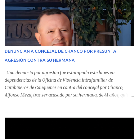
estableció que estos funcionarios —quienes administran o
custodian fondos públicos— efectuaron transacciones por un
monto total de $116.075.918 entre enero de 2024 y junio de 2025.
En el detalle regional, se indica que en la comuna de Cauquenes se
identificó a cuatro funcionarios involucrados en este tipo de
operaciones. Asimismo, se precisa que uno de los casos
corresponde a un funcionario de la Municipalidad de Chanco,
DENUNCIAN A CONCEJAL DE CHANCO POR PRESUNTA
sumándose a otras comunas del Maule donde también se
AGRESIÓN CONTRA SU HERMANA
detectaron incumplimientos a la normativa vigente. El informe
precisa que la mayor cantidad de dinero apostado se registró en
Una denuncia por agresión fue estampada este lunes en
Talca, donde...
dependencias de la Oficina de Violencia Intrafamiliar de
Carabineros de Cauquenes en contra del concejal por Chanco,
Alfonso Meza, tras ser acusado por su hermana, de 41 años, quien
aseguró haber sido víctima de un violento episodio en un predio
agrícola familiar. Según consta en el parte policial, la denunciante
relató que los hechos ocurrieron cerca de las 11:30 horas en el
fundo San Baldomero, ubicado en el sector Dollimbuta, comuna de
Pelluhue. Allí, mientras se encontraba junto a su madre y su hijo