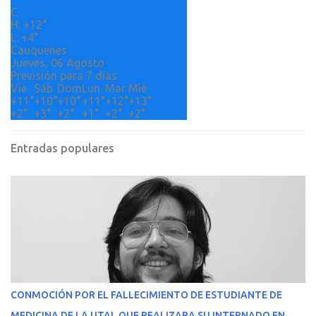
o
C
H:
+
12°
s
L:
+
4°
Cauquenes
Jueves, 06 Agosto
Previsión para 7 días
Vie
Sáb
Dom
Lun
Mar
Mié
+
11°
+
10°
+
10°
+
11°
+
12°
+
13°
+
2°
+
3°
+
2°
+
1°
+
2°
+
2°
Entradas populares
CONMOCIÓN POR EL FALLECIMIENTO DE ESTUDIANTE DE
MEDICINA DE LA UTAL QUE REALIZABA SU INTERNADO EN