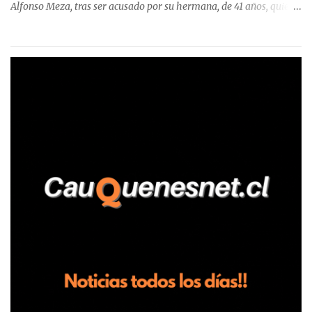
Alfonso Meza, tras ser acusado por su hermana, de 41 años, quien
aseguró haber sido víctima de un violento episodio en un predio
agrícola familiar. Según consta en el parte policial, la denunciante
relató que los hechos ocurrieron cerca de las 11:30 horas en el
fundo San Baldomero, ubicado en el sector Dollimbuta, comuna de
Pelluhue. Allí, mientras se encontraba junto a su madre y su hijo
entregando recomendaciones a los trabajadores de la plantación
de frutillas, habría sostenido una discusión con su hermano, quien
permanecía en el lugar a bordo de una camioneta. De acuerdo con
la declaración, tras recriminarle por intervenir con los
trabajadores, el edil descendió del vehículo y, en medio de la
confrontación, la habría tomado de los hombros, empujado al
suelo y agredido con golpes de pies y manos, mientr...