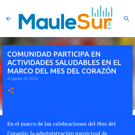
Ir al contenido principal
COMUNIDAD PARTICIPA EN
ACTIVIDADES SALUDABLES EN EL
MARCO DEL MES DEL CORAZÓN
el
agosto 20, 2024
En el marco de las celebraciones del Mes del
Corazón, la administración municipal de