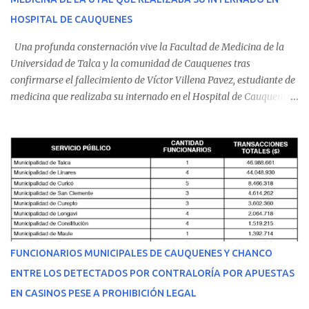
HOSPITAL DE CAUQUENES
Una profunda consternación vive la Facultad de Medicina de la
Universidad de Talca y la comunidad de Cauquenes tras
confirmarse el fallecimiento de Víctor Villena Pavez, estudiante de
medicina que realizaba su internado en el Hospital de Cauquenes.
De acuerdo con los antecedentes conocidos, el joven se presentó a
cumplir su jornada en el recinto asistencial manifestando
malestares físicos. Dada la complejidad de su estado de salud, el
equipo médico determinó su traslado de urgencia al Hospital
Regional de Talca y dado la urgencia la ambulancia partió hacia
Talca con escolta de Carabineros. En medio del traslado, el
estudiante de medicina de 25 años, se agravó y pese a los esfuerzos
del personal de emergencia terminó falleciendo, sin alcanzar a
recibir atención especializada en el centro de destino. Apenas se
FUNCIONARIOS MUNICIPALES DE CAUQUENES Y CHANCO
conoció la gravedad de su condición, sus padres —residentes en
ENTRE LOS DETECTADOS POR CONTRALORÍA POR APUESTAS
Villarrica— se trasladaron a Cauquenes con la esperanza de una
EN CASINOS PESE A PROHIBICIÓN LEGAL
evolución favorable. No obstante, alrededo...