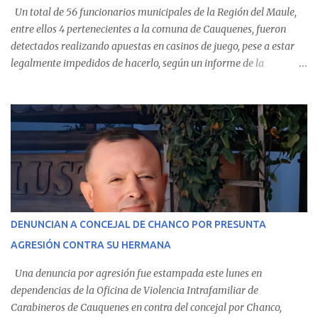
Un total de 56 funcionarios municipales de la Región del Maule,
entre ellos 4 pertenecientes a la comuna de Cauquenes, fueron
detectados realizando apuestas en casinos de juego, pese a estar
legalmente impedidos de hacerlo, según un informe de la
Contraloría General de la República . Los antecedentes forman
parte del Consolidado de Información Circular (CIC) N° 20, el cual
estableció que estos funcionarios —quienes administran o
custodian fondos públicos— efectuaron transacciones por un
monto total de $116.075.918 entre enero de 2024 y junio de 2025.
En el detalle regional, se indica que en la comuna de Cauquenes se
identificó a cuatro funcionarios involucrados en este tipo de
operaciones. Asimismo, se precisa que uno de los casos
corresponde a un funcionario de la Municipalidad de Chanco,
DENUNCIAN A CONCEJAL DE CHANCO POR PRESUNTA
sumándose a otras comunas del Maule donde también se
AGRESIÓN CONTRA SU HERMANA
detectaron incumplimientos a la normativa vigente. El informe
precisa que la mayor cantidad de dinero apostado se registró en
Una denuncia por agresión fue estampada este lunes en
Talca, donde...
dependencias de la Oficina de Violencia Intrafamiliar de
Carabineros de Cauquenes en contra del concejal por Chanco,