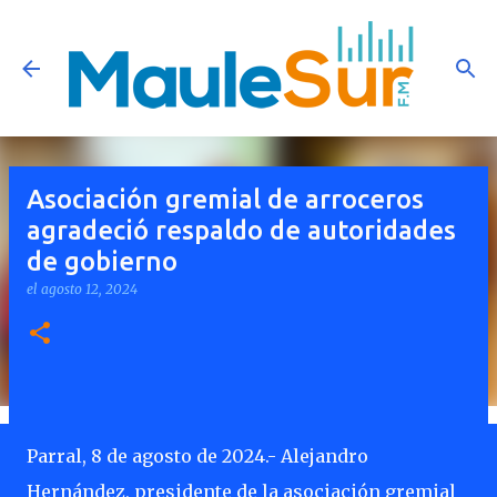
Ir al contenido principal
Asociación gremial de arroceros
agradeció respaldo de autoridades
de gobierno
el
agosto 12, 2024
Parral, 8 de agosto de 2024.- Alejandro
Hernández, presidente de la asociación gremial