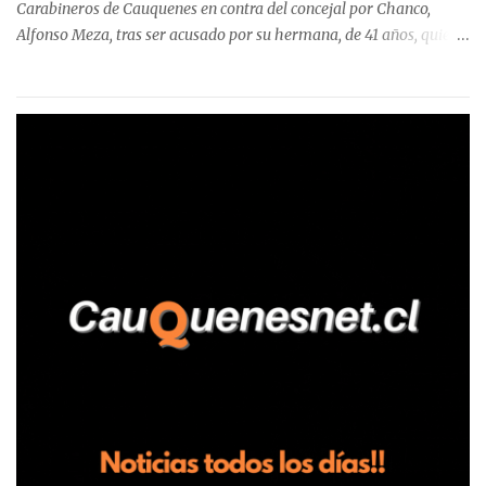
Carabineros de Cauquenes en contra del concejal por Chanco,
Alfonso Meza, tras ser acusado por su hermana, de 41 años, quien
aseguró haber sido víctima de un violento episodio en un predio
agrícola familiar. Según consta en el parte policial, la denunciante
relató que los hechos ocurrieron cerca de las 11:30 horas en el
fundo San Baldomero, ubicado en el sector Dollimbuta, comuna de
Pelluhue. Allí, mientras se encontraba junto a su madre y su hijo
entregando recomendaciones a los trabajadores de la plantación
de frutillas, habría sostenido una discusión con su hermano, quien
permanecía en el lugar a bordo de una camioneta. De acuerdo con
la declaración, tras recriminarle por intervenir con los
trabajadores, el edil descendió del vehículo y, en medio de la
confrontación, la habría tomado de los hombros, empujado al
suelo y agredido con golpes de pies y manos, mientr...