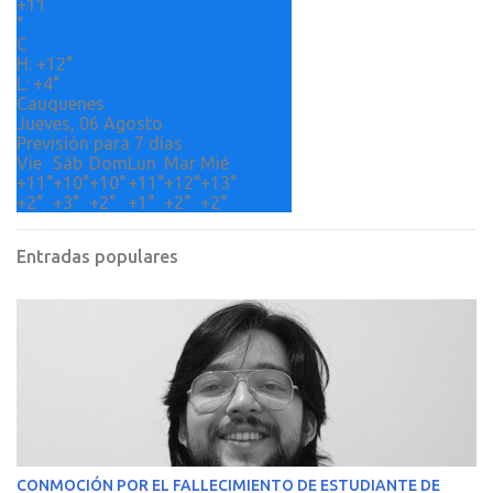
+
11
i
°
o
C
H:
+
12°
s
L:
+
4°
Cauquenes
Jueves, 06 Agosto
Previsión para 7 días
Vie
Sáb
Dom
Lun
Mar
Mié
+
11°
+
10°
+
10°
+
11°
+
12°
+
13°
+
2°
+
3°
+
2°
+
1°
+
2°
+
2°
Entradas populares
CONMOCIÓN POR EL FALLECIMIENTO DE ESTUDIANTE DE