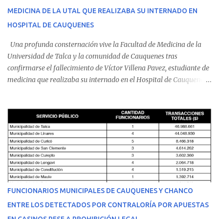
MEDICINA DE LA UTAL QUE REALIZABA SU INTERNADO EN
HOSPITAL DE CAUQUENES
Una profunda consternación vive la Facultad de Medicina de la
Universidad de Talca y la comunidad de Cauquenes tras
confirmarse el fallecimiento de Víctor Villena Pavez, estudiante de
medicina que realizaba su internado en el Hospital de Cauquenes.
De acuerdo con los antecedentes conocidos, el joven se presentó a
cumplir su jornada en el recinto asistencial manifestando
malestares físicos. Dada la complejidad de su estado de salud, el
equipo médico determinó su traslado de urgencia al Hospital
Regional de Talca y dado la urgencia la ambulancia partió hacia
Talca con escolta de Carabineros. En medio del traslado, el
estudiante de medicina de 25 años, se agravó y pese a los esfuerzos
del personal de emergencia terminó falleciendo, sin alcanzar a
recibir atención especializada en el centro de destino. Apenas se
FUNCIONARIOS MUNICIPALES DE CAUQUENES Y CHANCO
conoció la gravedad de su condición, sus padres —residentes en
ENTRE LOS DETECTADOS POR CONTRALORÍA POR APUESTAS
Villarrica— se trasladaron a Cauquenes con la esperanza de una