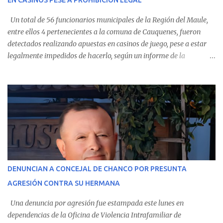
EN CASINOS PESE A PROHIBICIÓN LEGAL
evolución favorable. No obstante, alrededo...
Un total de 56 funcionarios municipales de la Región del Maule,
entre ellos 4 pertenecientes a la comuna de Cauquenes, fueron
detectados realizando apuestas en casinos de juego, pese a estar
legalmente impedidos de hacerlo, según un informe de la
Contraloría General de la República . Los antecedentes forman
parte del Consolidado de Información Circular (CIC) N° 20, el cual
estableció que estos funcionarios —quienes administran o
custodian fondos públicos— efectuaron transacciones por un
monto total de $116.075.918 entre enero de 2024 y junio de 2025.
En el detalle regional, se indica que en la comuna de Cauquenes se
identificó a cuatro funcionarios involucrados en este tipo de
operaciones. Asimismo, se precisa que uno de los casos
corresponde a un funcionario de la Municipalidad de Chanco,
DENUNCIAN A CONCEJAL DE CHANCO POR PRESUNTA
sumándose a otras comunas del Maule donde también se
AGRESIÓN CONTRA SU HERMANA
detectaron incumplimientos a la normativa vigente. El informe
precisa que la mayor cantidad de dinero apostado se registró en
Una denuncia por agresión fue estampada este lunes en
Talca, donde...
dependencias de la Oficina de Violencia Intrafamiliar de