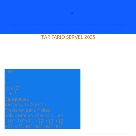
C
o
m
e
TARIFARIO SERVEL 2025
n
t
a
r
+
10
i
°
o
C
H:
+
10°
s
L:
+
3°
Cauquenes
Viernes, 07 Agosto
Previsión para 7 días
Sáb
Dom
Lun
Mar
Mié
Jue
+
10°
+
10°
+
11°
+
12°
+
13°
+
12°
+
3°
+
2°
+
1°
+
2°
+
2°
+
5°