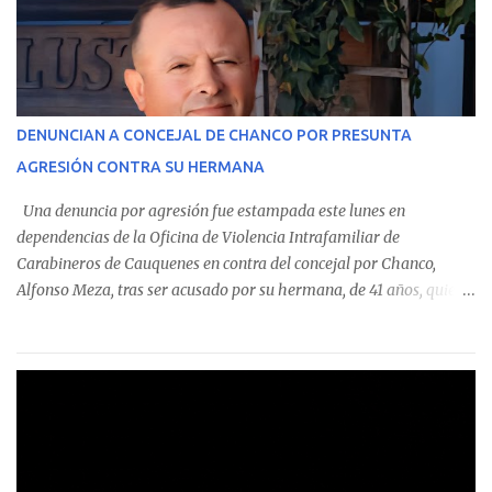
monto total de $116.075.918 entre enero de 2024 y junio de 2025.
En el detalle regional, se indica que en la comuna de Cauquenes se
identificó a cuatro funcionarios involucrados en este tipo de
operaciones. Asimismo, se precisa que uno de los casos
corresponde a un funcionario de la Municipalidad de Chanco,
DENUNCIAN A CONCEJAL DE CHANCO POR PRESUNTA
sumándose a otras comunas del Maule donde también se
AGRESIÓN CONTRA SU HERMANA
detectaron incumplimientos a la normativa vigente. El informe
precisa que la mayor cantidad de dinero apostado se registró en
Una denuncia por agresión fue estampada este lunes en
Talca, donde...
dependencias de la Oficina de Violencia Intrafamiliar de
Carabineros de Cauquenes en contra del concejal por Chanco,
Alfonso Meza, tras ser acusado por su hermana, de 41 años, quien
aseguró haber sido víctima de un violento episodio en un predio
agrícola familiar. Según consta en el parte policial, la denunciante
relató que los hechos ocurrieron cerca de las 11:30 horas en el
fundo San Baldomero, ubicado en el sector Dollimbuta, comuna de
Pelluhue. Allí, mientras se encontraba junto a su madre y su hijo
entregando recomendaciones a los trabajadores de la plantación
de frutillas, habría sostenido una discusión con su hermano, quien