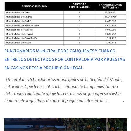
malestares físicos. Dada la complejidad de su estado de salud, el
equipo médico determinó su traslado de urgencia al Hospital
Regional de Talca y dado la urgencia la ambulancia partió hacia
Talca con escolta de Carabineros. En medio del traslado, el
estudiante de medicina de 25 años, se agravó y pese a los esfuerzos
del personal de emergencia terminó falleciendo, sin alcanzar a
recibir atención especializada en el centro de destino. Apenas se
FUNCIONARIOS MUNICIPALES DE CAUQUENES Y CHANCO
conoció la gravedad de su condición, sus padres —residentes en
ENTRE LOS DETECTADOS POR CONTRALORÍA POR APUESTAS
Villarrica— se trasladaron a Cauquenes con la esperanza de una
EN CASINOS PESE A PROHIBICIÓN LEGAL
evolución favorable. No obstante, alrededo...
Un total de 56 funcionarios municipales de la Región del Maule,
entre ellos 4 pertenecientes a la comuna de Cauquenes, fueron
detectados realizando apuestas en casinos de juego, pese a estar
legalmente impedidos de hacerlo, según un informe de la
Contraloría General de la República . Los antecedentes forman
parte del Consolidado de Información Circular (CIC) N° 20, el cual
estableció que estos funcionarios —quienes administran o
custodian fondos públicos— efectuaron transacciones por un