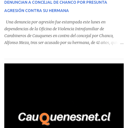
DENUNCIAN A CONCEJAL DE CHANCO POR PRESUNTA
sumándose a otras comunas del Maule donde también se
AGRESIÓN CONTRA SU HERMANA
detectaron incumplimientos a la normativa vigente. El informe
precisa que la mayor cantidad de dinero apostado se registró en
Una denuncia por agresión fue estampada este lunes en
Talca, donde...
dependencias de la Oficina de Violencia Intrafamiliar de
Carabineros de Cauquenes en contra del concejal por Chanco,
Alfonso Meza, tras ser acusado por su hermana, de 41 años, quien
aseguró haber sido víctima de un violento episodio en un predio
agrícola familiar. Según consta en el parte policial, la denunciante
relató que los hechos ocurrieron cerca de las 11:30 horas en el
fundo San Baldomero, ubicado en el sector Dollimbuta, comuna de
Pelluhue. Allí, mientras se encontraba junto a su madre y su hijo
entregando recomendaciones a los trabajadores de la plantación
de frutillas, habría sostenido una discusión con su hermano, quien
permanecía en el lugar a bordo de una camioneta. De acuerdo con
la declaración, tras recriminarle por intervenir con los
trabajadores, el edil descendió del vehículo y, en medio de la
confrontación, la habría tomado de los hombros, empujado al
suelo y agredido con golpes de pies y manos, mientr...