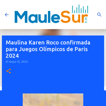
Ir al contenido principal
Maulina Karen Roco confirmada
para Juegos Olímpicos de Paris
2024
el
mayo 31, 2024