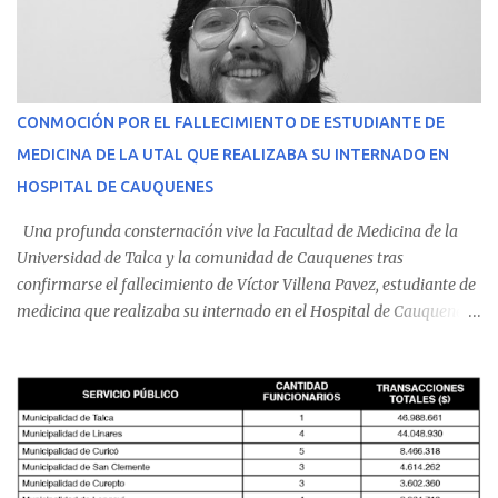
CONMOCIÓN POR EL FALLECIMIENTO DE ESTUDIANTE DE
MEDICINA DE LA UTAL QUE REALIZABA SU INTERNADO EN
HOSPITAL DE CAUQUENES
Una profunda consternación vive la Facultad de Medicina de la
Universidad de Talca y la comunidad de Cauquenes tras
confirmarse el fallecimiento de Víctor Villena Pavez, estudiante de
medicina que realizaba su internado en el Hospital de Cauquenes.
De acuerdo con los antecedentes conocidos, el joven se presentó a
cumplir su jornada en el recinto asistencial manifestando
malestares físicos. Dada la complejidad de su estado de salud, el
equipo médico determinó su traslado de urgencia al Hospital
Regional de Talca y dado la urgencia la ambulancia partió hacia
Talca con escolta de Carabineros. En medio del traslado, el