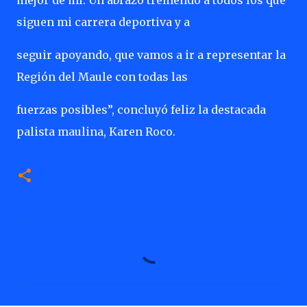
mejor de mí. Un abrazo tremendo a todos los que
siguen mi carrera deportiva y a
seguir apoyando, que vamos a ir a representar la
Región del Maule con todas las
fuerzas posibles”, concluyó feliz la destacada
palista maulina, Karen Roco.
C
o
m
e