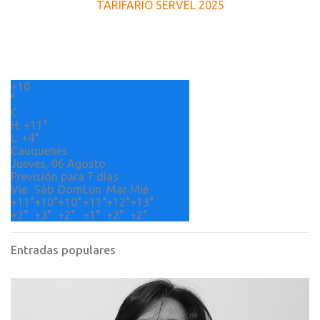
TARIFARIO SERVEL 2025
n
t
a
r
+
10
i
°
o
C
H:
+
11°
s
L:
+
4°
Cauquenes
Jueves, 06 Agosto
Previsión para 7 días
Vie
Sáb
Dom
Lun
Mar
Mié
+
11°
+
10°
+
10°
+
11°
+
12°
+
13°
+
2°
+
3°
+
2°
+
1°
+
2°
+
2°
Entradas populares