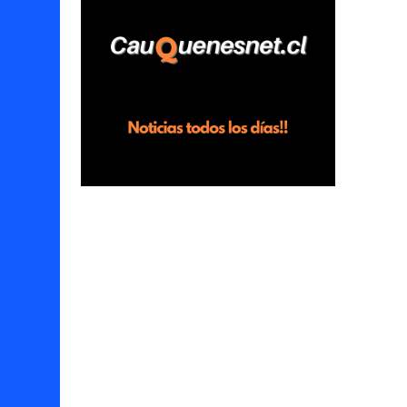
horas en el fundo San Baldomero, ubicado
en el sector Dollimbuta, comuna de
Pelluhue. Allí, mientras se encontraba junto
a su madre y su hijo entregando
recomendaciones a los trabajadores de la
plantación de frutillas, habría sostenido una
discusión con su hermano, quien permanecía
en el lugar a bordo de una camioneta. De
acuerdo con la declaración, tras recriminarle
por intervenir con los trabajadores, el edil
descendió del vehículo y, en medio de la
confrontación, la habría tomado de los
hombros, empujado al suelo y agredido con
golpes de pies y manos, mientr...