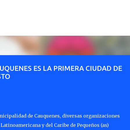
Ir al contenido principal
UQUENES ES LA PRIMERA CIUDAD DE
STO
unicipalidad de Cauquenes, diversas organizaciones
 Latinoamericana y del Caribe de Pequeños (as)