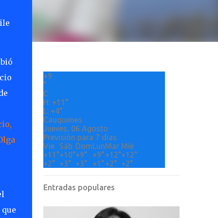
ile
ibió
+
9
cio
°
de
C
H:
+
11°
L:
+
4°
Cauquenes
io,
Jueves, 06 Agosto
Previsión para 7 días
Olga
Vie
Sáb
Dom
Lun
Mar
Mié
+
11°
+
10°
+
9°
+
9°
+
12°
+
12°
+
2°
+
3°
+
3°
+
1°
+
2°
+
2°
Entradas populares
el
 que