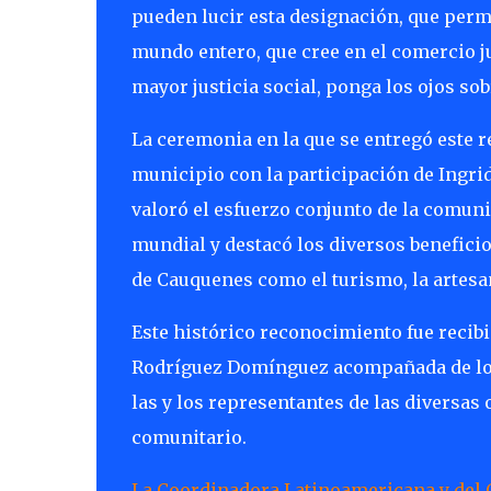
pueden lucir esta designación, que permi
mundo entero, que cree en el comercio ju
mayor justicia social, ponga los ojos so
La ceremonia en la que se entregó este r
municipio con la participación de Ingrid
valoró el esfuerzo conjunto de la comuni
mundial y destacó los diversos benefici
de Cauquenes como el turismo, la artesan
Este histórico reconocimiento fue recib
Rodríguez Domínguez acompañada de los
las y los representantes de las diversas
comunitario.
La Coordinadora Latinoamericana y del C