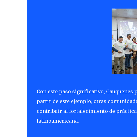
Con este paso significativo, Cauquenes p
partir de este ejemplo, otras comunidad
contribuir al fortalecimiento de práctica
latinoamericana.