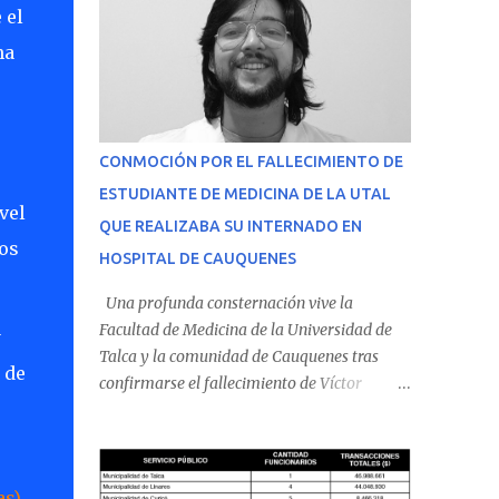
 el
na
CONMOCIÓN POR EL FALLECIMIENTO DE
ESTUDIANTE DE MEDICINA DE LA UTAL
vel
QUE REALIZABA SU INTERNADO EN
os
HOSPITAL DE CAUQUENES
Una profunda consternación vive la
Facultad de Medicina de la Universidad de
y
Talca y la comunidad de Cauquenes tras
 de
confirmarse el fallecimiento de Víctor
Villena Pavez, estudiante de medicina que
realizaba su internado en el Hospital de
Cauquenes. De acuerdo con los antecedentes
conocidos, el joven se presentó a cumplir su
as)