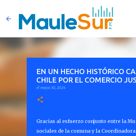
EN UN HECHO HISTÓRICO CA
CHILE POR EL COMERCIO JU
el
mayo 30, 2024
G
racias al esfuerzo conjunto entre la M
sociales de la comuna y la Coordinadora