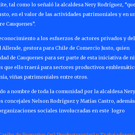
te, tal como lo señaló la alcaldesa Nery Rodríguez, “que
sto, en el valor de las actividades patrimoniales y en u
bre Cauquenes”.
econocimiento a los esfuerzos de actores privados y del
 Allende, gestora para Chile de Comercio Justo, quien
dad de Cauquenes para ser parte de esta iniciativa de ni
os que ello traerá para sectores productivos emblemátic
ía, viñas patrimoniales entre otros.
ido a nombre de toda la comunidad por la alcaldesa Ner
 concejales Nelson Rodríguez y Matías Castro, además
 organizaciones sociales involucradas en este
logro
aribe de Pequeños (as) Productores(as) y Trabajadores(