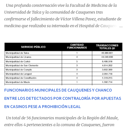
Una profunda consternación vive la Facultad de Medicina de la
Universidad de Talca y la comunidad de Cauquenes tras
confirmarse el fallecimiento de Víctor Villena Pavez, estudiante de
medicina que realizaba su internado en el Hospital de Cauquenes.
De acuerdo con los antecedentes conocidos, el joven se presentó a
cumplir su jornada en el recinto asistencial manifestando
malestares físicos. Dada la complejidad de su estado de salud, el
equipo médico determinó su traslado de urgencia al Hospital
Regional de Talca y dado la urgencia la ambulancia partió hacia
Talca con escolta de Carabineros. En medio del traslado, el
estudiante de medicina de 25 años, se agravó y pese a los esfuerzos
del personal de emergencia terminó falleciendo, sin alcanzar a
recibir atención especializada en el centro de destino. Apenas se
FUNCIONARIOS MUNICIPALES DE CAUQUENES Y CHANCO
conoció la gravedad de su condición, sus padres —residentes en
ENTRE LOS DETECTADOS POR CONTRALORÍA POR APUESTAS
Villarrica— se trasladaron a Cauquenes con la esperanza de una
EN CASINOS PESE A PROHIBICIÓN LEGAL
evolución favorable. No obstante, alrededo...
Un total de 56 funcionarios municipales de la Región del Maule,
entre ellos 4 pertenecientes a la comuna de Cauquenes, fueron