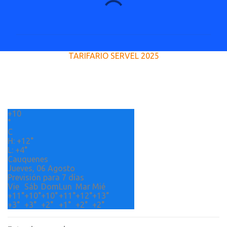
C
o
m
e
TARIFARIO SERVEL 2025
n
t
a
r
+
10
i
°
o
C
H:
+
12°
s
L:
+
4°
Cauquenes
Jueves, 06 Agosto
Previsión para 7 días
Vie
Sáb
Dom
Lun
Mar
Mié
+
11°
+
10°
+
10°
+
11°
+
12°
+
13°
+
3°
+
3°
+
2°
+
1°
+
2°
+
2°