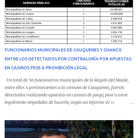
malestares físicos. Dada la complejidad de su estado de salud, el
equipo médico determinó su traslado de urgencia al Hospital
Regional de Talca y dado la urgencia la ambulancia partió hacia
Talca con escolta de Carabineros. En medio del traslado, el
estudiante de medicina de 25 años, se agravó y pese a los esfuerzos
del personal de emergencia terminó falleciendo, sin alcanzar a
recibir atención especializada en el centro de destino. Apenas se
FUNCIONARIOS MUNICIPALES DE CAUQUENES Y CHANCO
conoció la gravedad de su condición, sus padres —residentes en
ENTRE LOS DETECTADOS POR CONTRALORÍA POR APUESTAS
Villarrica— se trasladaron a Cauquenes con la esperanza de una
EN CASINOS PESE A PROHIBICIÓN LEGAL
evolución favorable. No obstante, alrededo...
Un total de 56 funcionarios municipales de la Región del Maule,
entre ellos 4 pertenecientes a la comuna de Cauquenes, fueron
detectados realizando apuestas en casinos de juego, pese a estar
legalmente impedidos de hacerlo, según un informe de la
Contraloría General de la República . Los antecedentes forman
parte del Consolidado de Información Circular (CIC) N° 20, el cual
estableció que estos funcionarios —quienes administran o
custodian fondos públicos— efectuaron transacciones por un