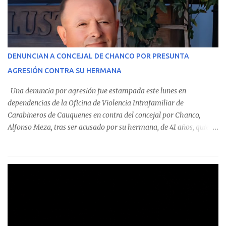
monto total de $116.075.918 entre enero de 2024 y junio de 2025.
En el detalle regional, se indica que en la comuna de Cauquenes se
identificó a cuatro funcionarios involucrados en este tipo de
operaciones. Asimismo, se precisa que uno de los casos
corresponde a un funcionario de la Municipalidad de Chanco,
DENUNCIAN A CONCEJAL DE CHANCO POR PRESUNTA
sumándose a otras comunas del Maule donde también se
AGRESIÓN CONTRA SU HERMANA
detectaron incumplimientos a la normativa vigente. El informe
precisa que la mayor cantidad de dinero apostado se registró en
Una denuncia por agresión fue estampada este lunes en
Talca, donde...
dependencias de la Oficina de Violencia Intrafamiliar de
Carabineros de Cauquenes en contra del concejal por Chanco,
Alfonso Meza, tras ser acusado por su hermana, de 41 años, quien
aseguró haber sido víctima de un violento episodio en un predio
agrícola familiar. Según consta en el parte policial, la denunciante
relató que los hechos ocurrieron cerca de las 11:30 horas en el
fundo San Baldomero, ubicado en el sector Dollimbuta, comuna de
Pelluhue. Allí, mientras se encontraba junto a su madre y su hijo
entregando recomendaciones a los trabajadores de la plantación
de frutillas, habría sostenido una discusión con su hermano, quien
permanecía en el lugar a bordo de una camioneta. De acuerdo con