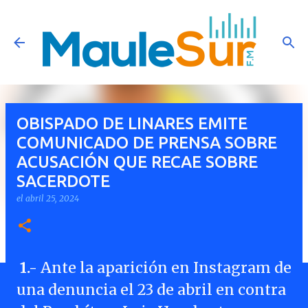
Ir al contenido principal
OBISPADO DE LINARES EMITE
COMUNICADO DE PRENSA SOBRE
ACUSACIÓN QUE RECAE SOBRE
SACERDOTE
el
abril 25, 2024
1.-
Ante la aparición en Instagram de
una denuncia el 23 de abril en contra