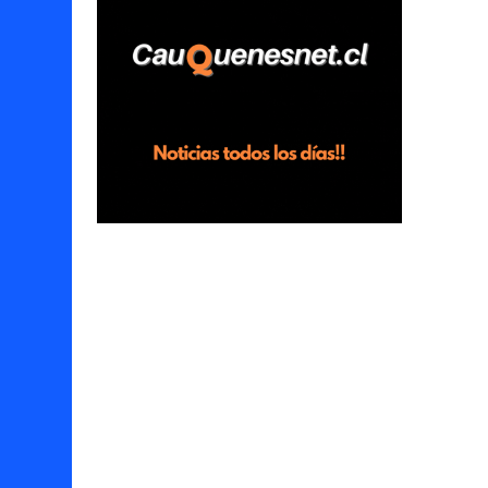
horas en el fundo San Baldomero, ubicado
en el sector Dollimbuta, comuna de
Pelluhue. Allí, mientras se encontraba junto
a su madre y su hijo entregando
recomendaciones a los trabajadores de la
plantación de frutillas, habría sostenido una
discusión con su hermano, quien permanecía
en el lugar a bordo de una camioneta. De
acuerdo con la declaración, tras recriminarle
por intervenir con los trabajadores, el edil
descendió del vehículo y, en medio de la
confrontación, la habría tomado de los
hombros, empujado al suelo y agredido con
golpes de pies y manos, mientr...