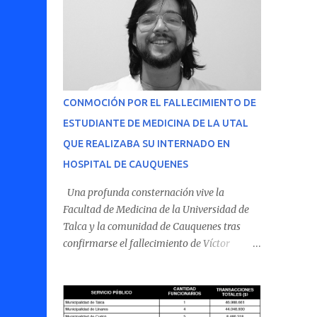
CONMOCIÓN POR EL FALLECIMIENTO DE
ESTUDIANTE DE MEDICINA DE LA UTAL
QUE REALIZABA SU INTERNADO EN
HOSPITAL DE CAUQUENES
Una profunda consternación vive la
Facultad de Medicina de la Universidad de
Talca y la comunidad de Cauquenes tras
confirmarse el fallecimiento de Víctor
Villena Pavez, estudiante de medicina que
realizaba su internado en el Hospital de
Cauquenes. De acuerdo con los antecedentes
conocidos, el joven se presentó a cumplir su