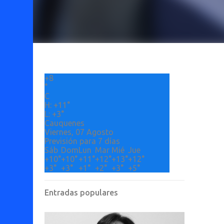
+
8
°
C
H:
+
11°
L:
+
3°
Cauquenes
Viernes, 07 Agosto
Previsión para 7 días
Sáb
Dom
Lun
Mar
Mié
Jue
+
10°
+
10°
+
11°
+
12°
+
13°
+
12°
+
3°
+
3°
+
1°
+
2°
+
3°
+
5°
Entradas populares