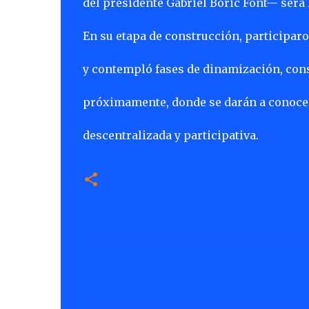
del presidente Gabriel Boric Font— será 
En su etapa de construcción, participaro
y contempló fases de dinamización, conso
próximamente, donde se darán a conocer l
descentralizada y participativa.
C
o
m