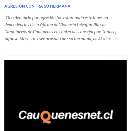
sumándose a otras comunas del Maule donde también se
AGRESIÓN CONTRA SU HERMANA
detectaron incumplimientos a la normativa vigente. El informe
precisa que la mayor cantidad de dinero apostado se registró en
Una denuncia por agresión fue estampada este lunes en
Talca, donde...
dependencias de la Oficina de Violencia Intrafamiliar de
Carabineros de Cauquenes en contra del concejal por Chanco,
Alfonso Meza, tras ser acusado por su hermana, de 41 años, quien
aseguró haber sido víctima de un violento episodio en un predio
agrícola familiar. Según consta en el parte policial, la denunciante
relató que los hechos ocurrieron cerca de las 11:30 horas en el
fundo San Baldomero, ubicado en el sector Dollimbuta, comuna de
Pelluhue. Allí, mientras se encontraba junto a su madre y su hijo
entregando recomendaciones a los trabajadores de la plantación
de frutillas, habría sostenido una discusión con su hermano, quien
permanecía en el lugar a bordo de una camioneta. De acuerdo con
la declaración, tras recriminarle por intervenir con los
trabajadores, el edil descendió del vehículo y, en medio de la
confrontación, la habría tomado de los hombros, empujado al
suelo y agredido con golpes de pies y manos, mientr...