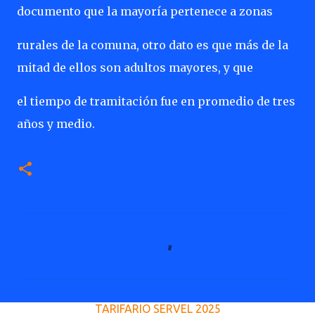
documento que la mayoría pertenece a zonas
rurales de la comuna, otro dato es que más de la
mitad de ellos son adultos mayores, y que
el tiempo de tramitación fue en promedio de tres
años y medio.
C
o
m
e
TARIFARIO SERVEL 2025
n