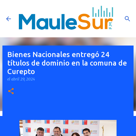
Ir al contenido principal
Bienes Nacionales entregó 24
títulos de dominio en la comuna de
Curepto
el
abril 29, 2024