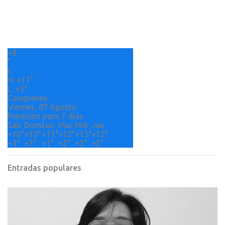
t
a
r
+
8
i
°
o
C
H:
+
11°
s
L:
+
3°
Cauquenes
Viernes, 07 Agosto
Previsión para 7 días
Sáb
Dom
Lun
Mar
Mié
Jue
+
10°
+
10°
+
11°
+
12°
+
13°
+
12°
+
3°
+
3°
+
1°
+
2°
+
3°
+
5°
Entradas populares