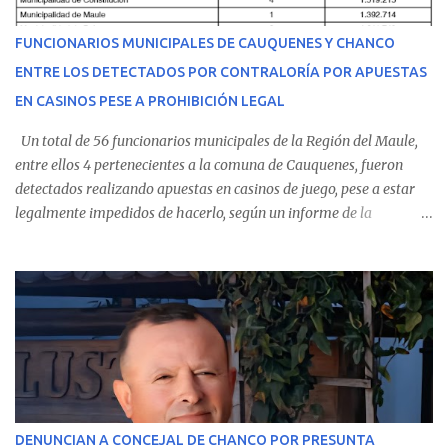
del personal de emergencia terminó falleciendo, sin alcanzar a
recibir atención especializada en el centro de destino. Apenas se
FUNCIONARIOS MUNICIPALES DE CAUQUENES Y CHANCO
conoció la gravedad de su condición, sus padres —residentes en
ENTRE LOS DETECTADOS POR CONTRALORÍA POR APUESTAS
Villarrica— se trasladaron a Cauquenes con la esperanza de una
EN CASINOS PESE A PROHIBICIÓN LEGAL
evolución favorable. No obstante, alrededo...
Un total de 56 funcionarios municipales de la Región del Maule,
entre ellos 4 pertenecientes a la comuna de Cauquenes, fueron
detectados realizando apuestas en casinos de juego, pese a estar
legalmente impedidos de hacerlo, según un informe de la
Contraloría General de la República . Los antecedentes forman
parte del Consolidado de Información Circular (CIC) N° 20, el cual
estableció que estos funcionarios —quienes administran o
custodian fondos públicos— efectuaron transacciones por un
monto total de $116.075.918 entre enero de 2024 y junio de 2025.
En el detalle regional, se indica que en la comuna de Cauquenes se
identificó a cuatro funcionarios involucrados en este tipo de
operaciones. Asimismo, se precisa que uno de los casos
corresponde a un funcionario de la Municipalidad de Chanco,
DENUNCIAN A CONCEJAL DE CHANCO POR PRESUNTA