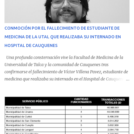
CONMOCIÓN POR EL FALLECIMIENTO DE ESTUDIANTE DE
MEDICINA DE LA UTAL QUE REALIZABA SU INTERNADO EN
HOSPITAL DE CAUQUENES
Una profunda consternación vive la Facultad de Medicina de la
Universidad de Talca y la comunidad de Cauquenes tras
confirmarse el fallecimiento de Víctor Villena Pavez, estudiante de
medicina que realizaba su internado en el Hospital de Cauquenes.
De acuerdo con los antecedentes conocidos, el joven se presentó a
cumplir su jornada en el recinto asistencial manifestando
malestares físicos. Dada la complejidad de su estado de salud, el
equipo médico determinó su traslado de urgencia al Hospital
Regional de Talca y dado la urgencia la ambulancia partió hacia
Talca con escolta de Carabineros. En medio del traslado, el
estudiante de medicina de 25 años, se agravó y pese a los esfuerzos