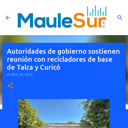
Ir al contenido principal
Autoridades de gobierno sostienen
reunión con recicladores de base
de Talca y Curicó
el
abril 25, 2024