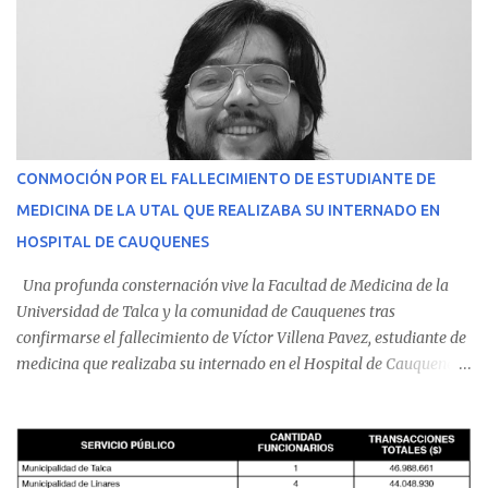
CONMOCIÓN POR EL FALLECIMIENTO DE ESTUDIANTE DE
MEDICINA DE LA UTAL QUE REALIZABA SU INTERNADO EN
HOSPITAL DE CAUQUENES
Una profunda consternación vive la Facultad de Medicina de la
Universidad de Talca y la comunidad de Cauquenes tras
confirmarse el fallecimiento de Víctor Villena Pavez, estudiante de
medicina que realizaba su internado en el Hospital de Cauquenes.
De acuerdo con los antecedentes conocidos, el joven se presentó a
cumplir su jornada en el recinto asistencial manifestando
malestares físicos. Dada la complejidad de su estado de salud, el
equipo médico determinó su traslado de urgencia al Hospital