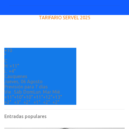
m
e
TARIFARIO SERVEL 2025
n
t
a
r
+
10
i
°
o
C
H:
+
11°
s
L:
+
4°
Cauquenes
Jueves, 06 Agosto
Previsión para 7 días
Vie
Sáb
Dom
Lun
Mar
Mié
+
11°
+
10°
+
10°
+
11°
+
12°
+
13°
+
2°
+
3°
+
2°
+
1°
+
2°
+
2°
Entradas populares