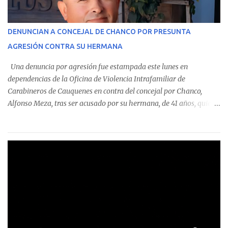
identificó a cuatro funcionarios involucrados en este tipo de
operaciones. Asimismo, se precisa que uno de los casos
corresponde a un funcionario de la Municipalidad de Chanco,
DENUNCIAN A CONCEJAL DE CHANCO POR PRESUNTA
sumándose a otras comunas del Maule donde también se
AGRESIÓN CONTRA SU HERMANA
detectaron incumplimientos a la normativa vigente. El informe
precisa que la mayor cantidad de dinero apostado se registró en
Una denuncia por agresión fue estampada este lunes en
Talca, donde...
dependencias de la Oficina de Violencia Intrafamiliar de
Carabineros de Cauquenes en contra del concejal por Chanco,
Alfonso Meza, tras ser acusado por su hermana, de 41 años, quien
aseguró haber sido víctima de un violento episodio en un predio
agrícola familiar. Según consta en el parte policial, la denunciante
relató que los hechos ocurrieron cerca de las 11:30 horas en el
fundo San Baldomero, ubicado en el sector Dollimbuta, comuna de
Pelluhue. Allí, mientras se encontraba junto a su madre y su hijo
entregando recomendaciones a los trabajadores de la plantación
de frutillas, habría sostenido una discusión con su hermano, quien
permanecía en el lugar a bordo de una camioneta. De acuerdo con
la declaración, tras recriminarle por intervenir con los
trabajadores, el edil descendió del vehículo y, en medio de la