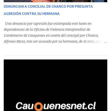
corresponde a un funcionario de la Municipalidad de Chanco,
DENUNCIAN A CONCEJAL DE CHANCO POR PRESUNTA
sumándose a otras comunas del Maule donde también se
AGRESIÓN CONTRA SU HERMANA
detectaron incumplimientos a la normativa vigente. El informe
precisa que la mayor cantidad de dinero apostado se registró en
Una denuncia por agresión fue estampada este lunes en
Talca, donde...
dependencias de la Oficina de Violencia Intrafamiliar de
Carabineros de Cauquenes en contra del concejal por Chanco,
Alfonso Meza, tras ser acusado por su hermana, de 41 años, quien
aseguró haber sido víctima de un violento episodio en un predio
agrícola familiar. Según consta en el parte policial, la denunciante
relató que los hechos ocurrieron cerca de las 11:30 horas en el
fundo San Baldomero, ubicado en el sector Dollimbuta, comuna de
Pelluhue. Allí, mientras se encontraba junto a su madre y su hijo
entregando recomendaciones a los trabajadores de la plantación
de frutillas, habría sostenido una discusión con su hermano, quien
permanecía en el lugar a bordo de una camioneta. De acuerdo con
la declaración, tras recriminarle por intervenir con los
trabajadores, el edil descendió del vehículo y, en medio de la
confrontación, la habría tomado de los hombros, empujado al