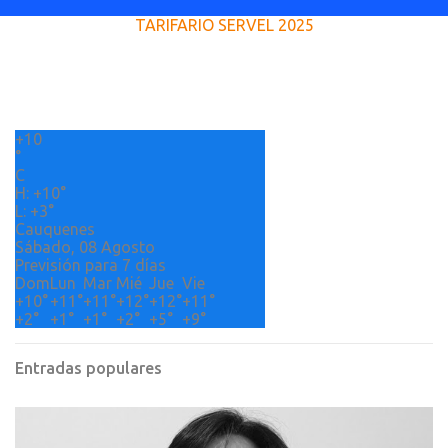
e
TARIFARIO SERVEL 2025
n
t
a
r
+
10
i
°
o
C
H:
+
10°
s
L:
+
3°
Cauquenes
Sábado, 08 Agosto
Previsión para 7 días
Dom
Lun
Mar
Mié
Jue
Vie
+
10°
+
11°
+
11°
+
12°
+
12°
+
11°
+
2°
+
1°
+
1°
+
2°
+
5°
+
9°
Entradas populares