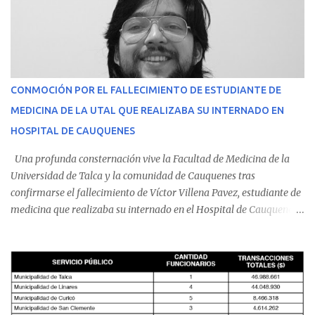
CONMOCIÓN POR EL FALLECIMIENTO DE ESTUDIANTE DE
MEDICINA DE LA UTAL QUE REALIZABA SU INTERNADO EN
HOSPITAL DE CAUQUENES
Una profunda consternación vive la Facultad de Medicina de la
Universidad de Talca y la comunidad de Cauquenes tras
confirmarse el fallecimiento de Víctor Villena Pavez, estudiante de
medicina que realizaba su internado en el Hospital de Cauquenes.
De acuerdo con los antecedentes conocidos, el joven se presentó a
cumplir su jornada en el recinto asistencial manifestando
malestares físicos. Dada la complejidad de su estado de salud, el
equipo médico determinó su traslado de urgencia al Hospital
Regional de Talca y dado la urgencia la ambulancia partió hacia
Talca con escolta de Carabineros. En medio del traslado, el