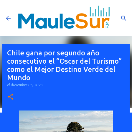
Ir al contenido principal
Chile gana por segundo año
consecutivo el “Oscar del Turismo”
como el Mejor Destino Verde del
Mundo
el
diciembre 05, 2023