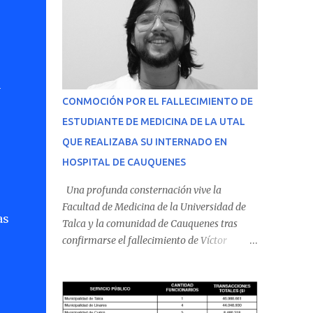
n
CONMOCIÓN POR EL FALLECIMIENTO DE
ESTUDIANTE DE MEDICINA DE LA UTAL
QUE REALIZABA SU INTERNADO EN
HOSPITAL DE CAUQUENES
Una profunda consternación vive la
Facultad de Medicina de la Universidad de
as
Talca y la comunidad de Cauquenes tras
confirmarse el fallecimiento de Víctor
Villena Pavez, estudiante de medicina que
realizaba su internado en el Hospital de
Cauquenes. De acuerdo con los antecedentes
conocidos, el joven se presentó a cumplir su