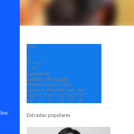
+
10
°
C
H:
+
10°
L:
+
3°
Cauquenes
Sábado, 08 Agosto
Previsión para 7 días
Dom
Lun
Mar
Mié
Jue
Vie
+
10°
+
11°
+
11°
+
12°
+
12°
+
11°
+
2°
+
1°
+
1°
+
2°
+
5°
+
9°
 los
Entradas populares