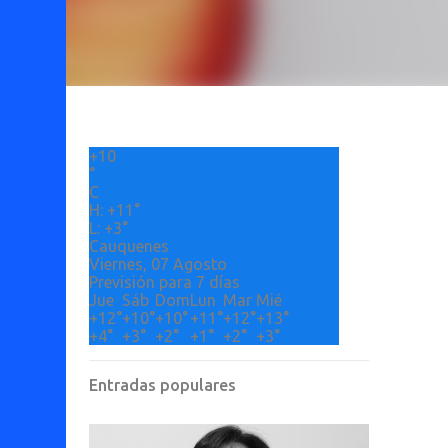
+
10
°
C
H:
+
11°
L:
+
3°
Cauquenes
Viernes, 07 Agosto
Previsión para 7 días
Jue
Sáb
Dom
Lun
Mar
Mié
+
12°
+
10°
+
10°
+
11°
+
12°
+
13°
+
4°
+
3°
+
2°
+
1°
+
2°
+
3°
Entradas populares