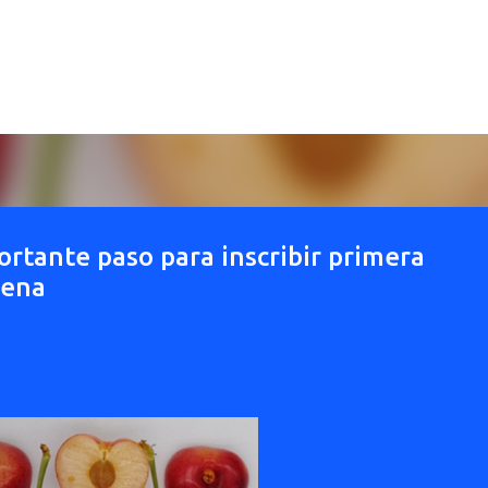
Ir al contenido principal
ortante paso para inscribir primera
lena