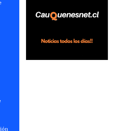
e
horas en el fundo San Baldomero, ubicado
en el sector Dollimbuta, comuna de
Pelluhue. Allí, mientras se encontraba junto
a su madre y su hijo entregando
e
recomendaciones a los trabajadores de la
plantación de frutillas, habría sostenido una
discusión con su hermano, quien permanecía
en el lugar a bordo de una camioneta. De
acuerdo con la declaración, tras recriminarle
por intervenir con los trabajadores, el edil
descendió del vehículo y, en medio de la
confrontación, la habría tomado de los
hombros, empujado al suelo y agredido con
golpes de pies y manos, mientr...
e
ción