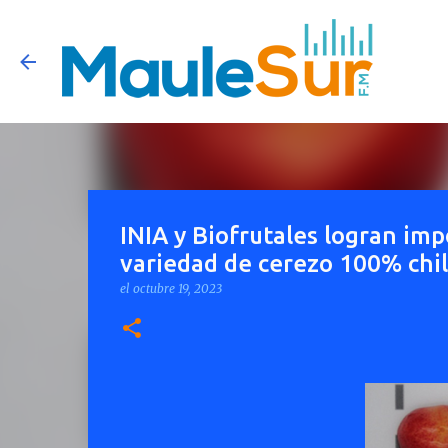
INIA y Biofrutales logran imp
variedad de cerezo 100% chi
el
octubre 19, 2023