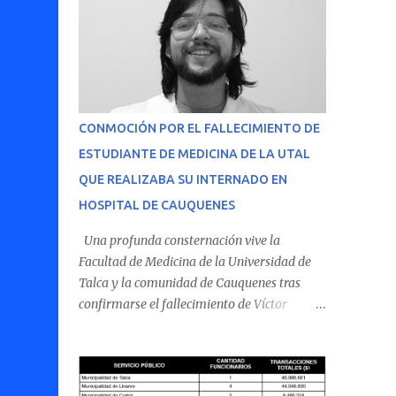
CONMOCIÓN POR EL FALLECIMIENTO DE
ESTUDIANTE DE MEDICINA DE LA UTAL
QUE REALIZABA SU INTERNADO EN
HOSPITAL DE CAUQUENES
Una profunda consternación vive la
Facultad de Medicina de la Universidad de
Talca y la comunidad de Cauquenes tras
confirmarse el fallecimiento de Víctor
Villena Pavez, estudiante de medicina que
realizaba su internado en el Hospital de
Cauquenes. De acuerdo con los antecedentes
conocidos, el joven se presentó a cumplir su