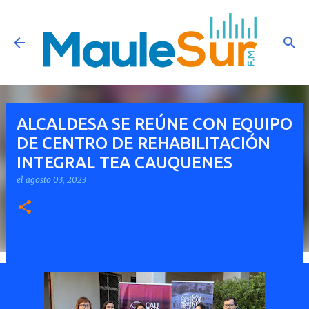
Ir al contenido principal
ALCALDESA SE REÚNE CON EQUIPO
DE CENTRO DE REHABILITACIÓN
INTEGRAL TEA CAUQUENES
el
agosto 03, 2023