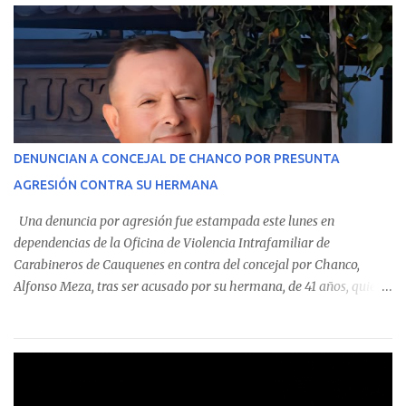
estableció que estos funcionarios —quienes administran o
custodian fondos públicos— efectuaron transacciones por un
monto total de $116.075.918 entre enero de 2024 y junio de 2025.
En el detalle regional, se indica que en la comuna de Cauquenes se
identificó a cuatro funcionarios involucrados en este tipo de
operaciones. Asimismo, se precisa que uno de los casos
corresponde a un funcionario de la Municipalidad de Chanco,
DENUNCIAN A CONCEJAL DE CHANCO POR PRESUNTA
sumándose a otras comunas del Maule donde también se
AGRESIÓN CONTRA SU HERMANA
detectaron incumplimientos a la normativa vigente. El informe
precisa que la mayor cantidad de dinero apostado se registró en
Una denuncia por agresión fue estampada este lunes en
Talca, donde...
dependencias de la Oficina de Violencia Intrafamiliar de
Carabineros de Cauquenes en contra del concejal por Chanco,
Alfonso Meza, tras ser acusado por su hermana, de 41 años, quien
aseguró haber sido víctima de un violento episodio en un predio
agrícola familiar. Según consta en el parte policial, la denunciante
relató que los hechos ocurrieron cerca de las 11:30 horas en el
fundo San Baldomero, ubicado en el sector Dollimbuta, comuna de
Pelluhue. Allí, mientras se encontraba junto a su madre y su hijo