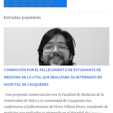
+
11°
+
10°
+
10°
+
11°
+
12°
+
13°
+
2°
+
3°
+
2°
+
1°
+
2°
+
2°
Entradas populares
CONMOCIÓN POR EL FALLECIMIENTO DE ESTUDIANTE DE
MEDICINA DE LA UTAL QUE REALIZABA SU INTERNADO EN
HOSPITAL DE CAUQUENES
Una profunda consternación vive la Facultad de Medicina de la
Universidad de Talca y la comunidad de Cauquenes tras
confirmarse el fallecimiento de Víctor Villena Pavez, estudiante de
medicina que realizaba su internado en el Hospital de Cauquenes.