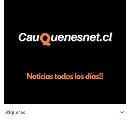
entregando recomendaciones a los trabajadores de la plantación
de frutillas, habría sostenido una discusión con su hermano, quien
permanecía en el lugar a bordo de una camioneta. De acuerdo con
la declaración, tras recriminarle por intervenir con los
trabajadores, el edil descendió del vehículo y, en medio de la
confrontación, la habría tomado de los hombros, empujado al
suelo y agredido con golpes de pies y manos, mientr...
Etiquetas