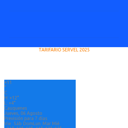
C
o
m
e
TARIFARIO SERVEL 2025
n
t
a
r
+
11
i
°
o
C
H:
+
12°
s
L:
+
4°
Cauquenes
Jueves, 06 Agosto
Previsión para 7 días
Vie
Sáb
Dom
Lun
Mar
Mié