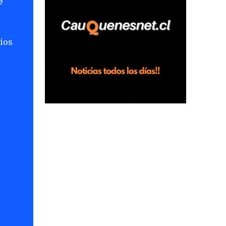
e
horas en el fundo San Baldomero, ubicado
en el sector Dollimbuta, comuna de
Pelluhue. Allí, mientras se encontraba junto
rios
a su madre y su hijo entregando
recomendaciones a los trabajadores de la
plantación de frutillas, habría sostenido una
discusión con su hermano, quien permanecía
en el lugar a bordo de una camioneta. De
acuerdo con la declaración, tras recriminarle
por intervenir con los trabajadores, el edil
descendió del vehículo y, en medio de la
confrontación, la habría tomado de los
hombros, empujado al suelo y agredido con
golpes de pies y manos, mientr...