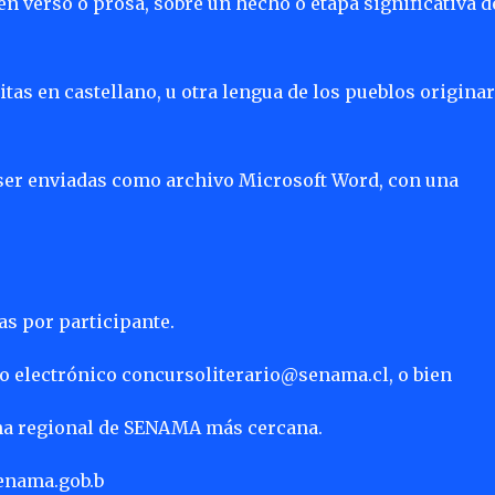
en verso o prosa, sobre un hecho o etapa significativa d
ritas en castellano, u otra lengua de los pueblos origina
 ser enviadas como archivo Microsoft Word, con una
ias por participante.
eo electrónico concursoliterario@senama.cl, o bien
ina regional de SENAMA más cercana.
enama.gob.b