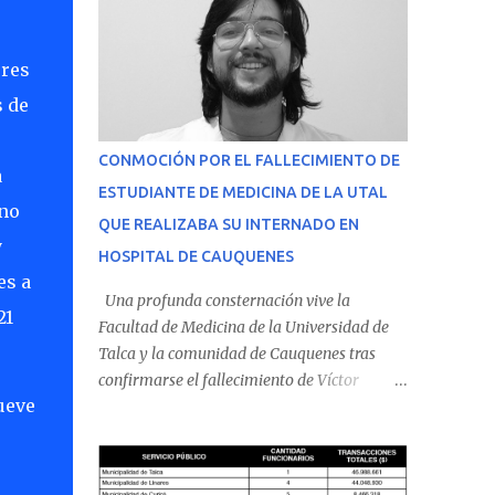
ores
s de
CONMOCIÓN POR EL FALLECIMIENTO DE
a
ESTUDIANTE DE MEDICINA DE LA UTAL
rno
QUE REALIZABA SU INTERNADO EN
y
HOSPITAL DE CAUQUENES
es a
Una profunda consternación vive la
21
Facultad de Medicina de la Universidad de
Talca y la comunidad de Cauquenes tras
confirmarse el fallecimiento de Víctor
ueve
Villena Pavez, estudiante de medicina que
realizaba su internado en el Hospital de
Cauquenes. De acuerdo con los antecedentes
conocidos, el joven se presentó a cumplir su