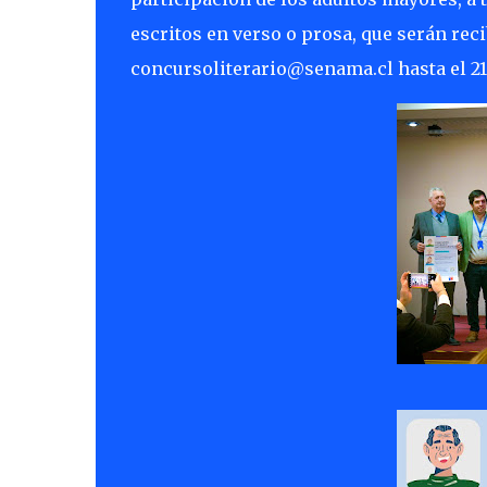
escritos en verso o prosa, que serán reci
concursoliterario@senama.cl hasta el 21