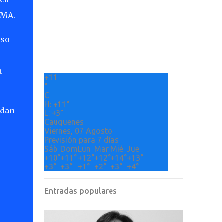
AMA.
rso
a
+
11
°
C
H:
+
11°
edan
L:
+
3°
Cauquenes
Viernes, 07 Agosto
Previsión para 7 días
Sáb
Dom
Lun
Mar
Mié
Jue
+
10°
+
11°
+
12°
+
12°
+
14°
+
13°
+
3°
+
3°
+
1°
+
2°
+
3°
+
4°
Entradas populares